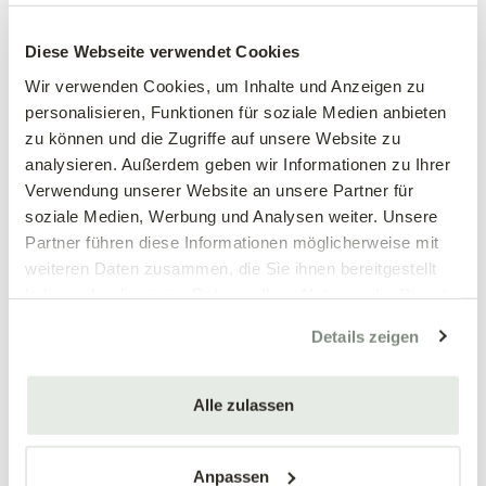
Großblumiges
Großblumiges
Stiefmütterchen, weiß
Stiefmütterchen, weinrot
Diese Webseite verwendet Cookies
Viola wittrockiana Hybriden
Viola wittrockiana Hybriden
Wir verwenden Cookies, um Inhalte und Anzeigen zu
personalisieren, Funktionen für soziale Medien anbieten
3,89 €
3,89 €
zu können und die Zugriffe auf unsere Website zu
3 Stück/Packung
3 Stück/Packung
analysieren. Außerdem geben wir Informationen zu Ihrer
9 cm Topf
9 cm Topf
Verwendung unserer Website an unsere Partner für
soziale Medien, Werbung und Analysen weiter. Unsere
Partner führen diese Informationen möglicherweise mit
weiteren Daten zusammen, die Sie ihnen bereitgestellt
haben oder die sie im Rahmen Ihrer Nutzung der Dienste
gesammelt haben.
Details zeigen
Alle zulassen
Mengen-
Mengen-
rabatt
rabatt
Großblumiges
Großblumiges
Stiefmütterchen, blau
Stiefmütterchen, gelb
Anpassen