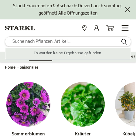
Starkl Frauenhofen & Aschbach: Derzeit auch sonntags
geöffnet!
Alle Öffnungszeiten
Standorte
Mein Konto
Warenkorb
Es wurden keine Ergebnisse gefunden.
Pflanzen
Saisonales
Zubehör
Gartengestaltung
Ver
Home
Saisonales
Sommerblumen
Kräuter
Kübel