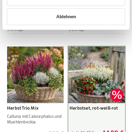
Viola wittrockiana Hybriden
Viola wittrockiana Hybriden
Ablehnen
3,89 €
3,89 €
3 Stück/Packung
3 Stück/Packung
9 cm Topf
9 cm Topf
Herbst Trio Mix
Herbstset, rot-weiß-rot
Calluna mit Calocephalus und
Muehlenbeckia