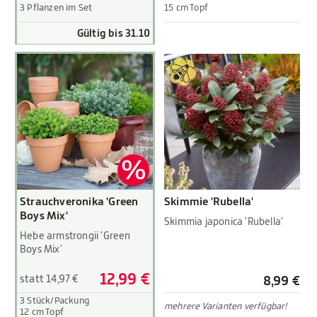
3 Pflanzen im Set
15 cm Topf
Gültig bis 31.10
Strauchveronika 'Green
Skimmie 'Rubella'
Boys Mix'
Skimmia japonica 'Rubella'
Hebe armstrongii 'Green
Boys Mix'
12,99 €
statt 14,97 €
8,99 €
3 Stück/Packung
mehrere Varianten verfügbar!
12 cm Topf