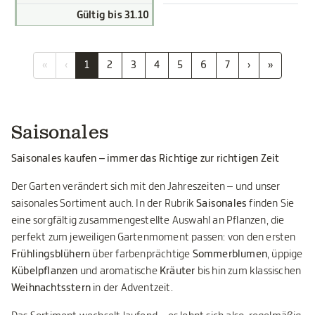
Gültig bis 31.10
«
‹
1
2
3
4
5
6
7
›
»
Saisonales
Saisonales kaufen – immer das Richtige zur richtigen Zeit
Der Garten verändert sich mit den Jahreszeiten – und unser
saisonales Sortiment auch. In der Rubrik
Saisonales
finden Sie
eine sorgfältig zusammengestellte Auswahl an Pflanzen, die
perfekt zum jeweiligen Gartenmoment passen: von den ersten
Frühlingsblühern
über farbenprächtige
Sommerblumen
, üppige
Kübelpflanzen
und aromatische
Kräuter
bis hin zum klassischen
Weihnachtsstern
in der Adventzeit.