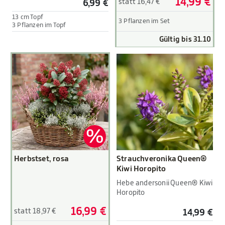
14,99 €
statt 16,47 €
6,99 €
13 cm Topf
3 Pflanzen im Set
3 Pflanzen im Topf
Gültig bis 31.10
Herbstset, rosa
Strauchveronika Queen®
Kiwi Horopito
Hebe andersonii Queen® Kiwi
Horopito
16,99 €
statt 18,97 €
14,99 €