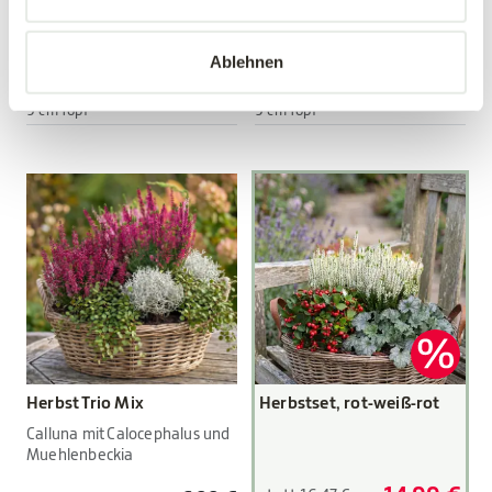
Viola wittrockiana Hybriden
Viola wittrockiana Hybriden
Ablehnen
3,89 €
3,89 €
3 Stück/Packung
3 Stück/Packung
9 cm Topf
9 cm Topf
Herbst Trio Mix
Herbstset, rot-weiß-rot
Calluna mit Calocephalus und
Muehlenbeckia