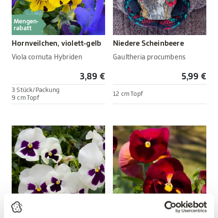
Mengen-
rabatt
Hornveilchen, violett-gelb
Niedere Scheinbeere
Viola cornuta Hybriden
Gaultheria procumbens
3,89 €
5,99 €
3 Stück/Packung
12 cm Topf
9 cm Topf
Mengen-
Mengen-
rabatt
rabatt