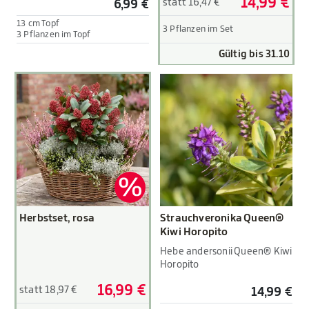
14,99 €
statt 16,47 €
6,99 €
13 cm Topf
3 Pflanzen im Set
3 Pflanzen im Topf
Gültig bis 31.10
Herbstset, rosa
Strauchveronika Queen®
Kiwi Horopito
Hebe andersonii Queen® Kiwi
Horopito
16,99 €
statt 18,97 €
14,99 €