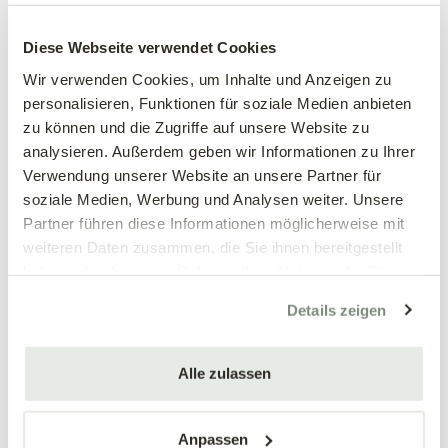
Großblumiges
Großblumiges
Stiefmütterchen, weiß
Stiefmütterchen, weinrot
Diese Webseite verwendet Cookies
Viola wittrockiana Hybriden
Viola wittrockiana Hybriden
Wir verwenden Cookies, um Inhalte und Anzeigen zu
personalisieren, Funktionen für soziale Medien anbieten
3,89 €
3,89 €
zu können und die Zugriffe auf unsere Website zu
3 Stück/Packung
3 Stück/Packung
analysieren. Außerdem geben wir Informationen zu Ihrer
9 cm Topf
9 cm Topf
Verwendung unserer Website an unsere Partner für
soziale Medien, Werbung und Analysen weiter. Unsere
Partner führen diese Informationen möglicherweise mit
weiteren Daten zusammen, die Sie ihnen bereitgestellt
haben oder die sie im Rahmen Ihrer Nutzung der Dienste
gesammelt haben.
Details zeigen
Alle zulassen
Mengen-
Mengen-
rabatt
rabatt
Großblumiges
Großblumiges
Stiefmütterchen, blau
Stiefmütterchen, gelb
Anpassen