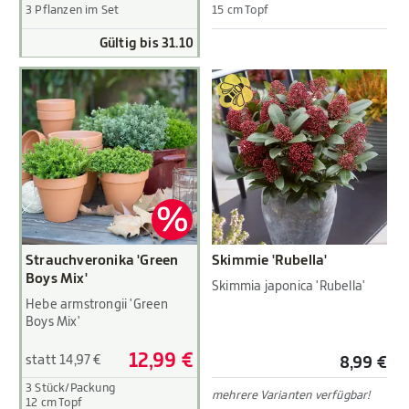
3 Pflanzen im Set
15 cm Topf
Gültig bis 31.10
Strauchveronika 'Green
Skimmie 'Rubella'
Boys Mix'
Skimmia japonica 'Rubella'
Hebe armstrongii 'Green
Boys Mix'
12,99 €
statt 14,97 €
8,99 €
3 Stück/Packung
mehrere Varianten verfügbar!
12 cm Topf