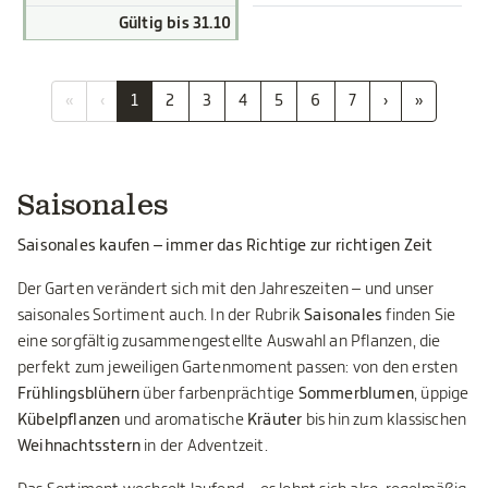
Gültig bis 31.10
«
‹
1
2
3
4
5
6
7
›
»
Saisonales
Saisonales kaufen – immer das Richtige zur richtigen Zeit
Der Garten verändert sich mit den Jahreszeiten – und unser
saisonales Sortiment auch. In der Rubrik
Saisonales
finden Sie
eine sorgfältig zusammengestellte Auswahl an Pflanzen, die
perfekt zum jeweiligen Gartenmoment passen: von den ersten
Frühlingsblühern
über farbenprächtige
Sommerblumen
, üppige
Kübelpflanzen
und aromatische
Kräuter
bis hin zum klassischen
Weihnachtsstern
in der Adventzeit.