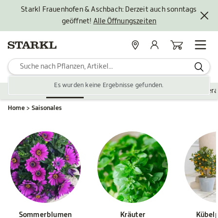
Starkl Frauenhofen & Aschbach: Derzeit auch sonntags
geöffnet!
Alle Öffnungszeiten
Standorte
Mein Konto
Warenkorb
Es wurden keine Ergebnisse gefunden.
Pflanzen
Saisonales
Zubehör
Gartengestaltung
Ver
Home
Saisonales
Sommerblumen
Kräuter
Kübel