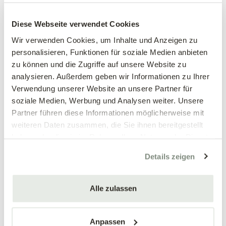
Großblumiges
Großblumiges
Stiefmütterchen, weiß
Stiefmütterchen, weinrot
Diese Webseite verwendet Cookies
Viola wittrockiana Hybriden
Viola wittrockiana Hybriden
Wir verwenden Cookies, um Inhalte und Anzeigen zu
personalisieren, Funktionen für soziale Medien anbieten
3,89 €
3,89 €
zu können und die Zugriffe auf unsere Website zu
3 Stück/Packung
3 Stück/Packung
analysieren. Außerdem geben wir Informationen zu Ihrer
9 cm Topf
9 cm Topf
Verwendung unserer Website an unsere Partner für
soziale Medien, Werbung und Analysen weiter. Unsere
Partner führen diese Informationen möglicherweise mit
weiteren Daten zusammen, die Sie ihnen bereitgestellt
haben oder die sie im Rahmen Ihrer Nutzung der Dienste
gesammelt haben.
Details zeigen
Alle zulassen
Mengen-
Mengen-
rabatt
rabatt
Großblumiges
Großblumiges
Stiefmütterchen, blau
Stiefmütterchen, gelb
Anpassen