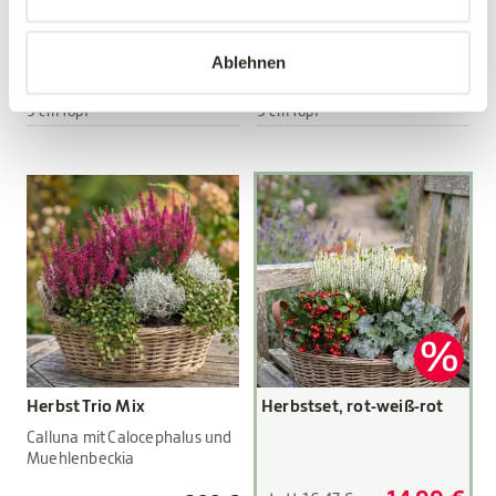
Viola wittrockiana Hybriden
Viola wittrockiana Hybriden
Ablehnen
3,89 €
3,89 €
3 Stück/Packung
3 Stück/Packung
9 cm Topf
9 cm Topf
Herbst Trio Mix
Herbstset, rot-weiß-rot
Calluna mit Calocephalus und
Muehlenbeckia