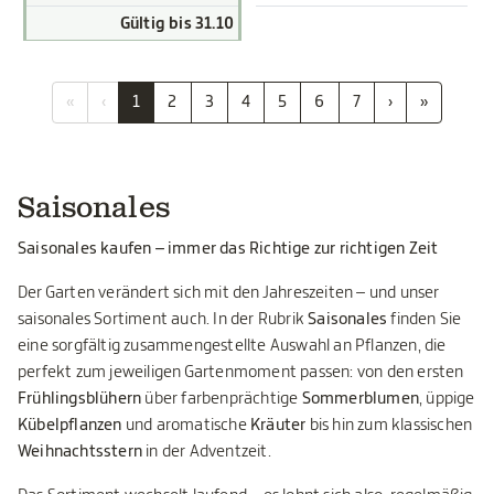
Gültig bis 31.10
«
‹
1
2
3
4
5
6
7
›
»
Saisonales
Saisonales kaufen – immer das Richtige zur richtigen Zeit
Der Garten verändert sich mit den Jahreszeiten – und unser
saisonales Sortiment auch. In der Rubrik
Saisonales
finden Sie
eine sorgfältig zusammengestellte Auswahl an Pflanzen, die
perfekt zum jeweiligen Gartenmoment passen: von den ersten
Frühlingsblühern
über farbenprächtige
Sommerblumen
, üppige
Kübelpflanzen
und aromatische
Kräuter
bis hin zum klassischen
Weihnachtsstern
in der Adventzeit.