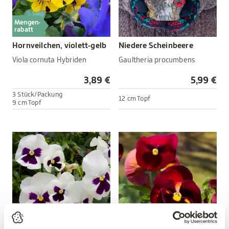
Mengen-
rabatt
Hornveilchen, violett-gelb
Niedere Scheinbeere
Viola cornuta Hybriden
Gaultheria procumbens
3,89 €
5,99 €
3 Stück/Packung
12 cm Topf
9 cm Topf
Mengen-
Mengen-
rabatt
rabatt