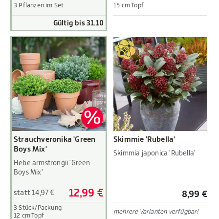
3 Pflanzen im Set
15 cm Topf
Gültig bis 31.10
Strauchveronika 'Green
Skimmie 'Rubella'
Boys Mix'
Skimmia japonica 'Rubella'
Hebe armstrongii 'Green
Boys Mix'
12,99 €
statt 14,97 €
8,99 €
3 Stück/Packung
mehrere Varianten verfügbar!
12 cm Topf