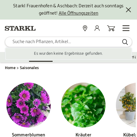
Starkl Frauenhofen & Aschbach: Derzeit auch sonntags
geöffnet!
Alle Öffnungszeiten
Standorte
Mein Konto
Warenkorb
Es wurden keine Ergebnisse gefunden.
Pflanzen
Saisonales
Zubehör
Gartengestaltung
Ver
Home
Saisonales
Sommerblumen
Kräuter
Kübel