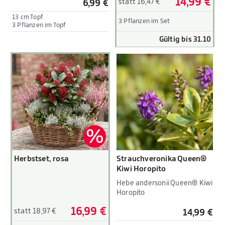
14,99 €
statt 16,47 €
6,99 €
13 cm Topf
3 Pflanzen im Set
3 Pflanzen im Topf
Gültig bis 31.10
Herbstset, rosa
Strauchveronika Queen®
Kiwi Horopito
Hebe andersonii Queen® Kiwi
Horopito
16,99 €
statt 18,97 €
14,99 €