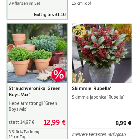
3 Pflanzen im Set
15 cm Topf
Gültig bis 31.10
Strauchveronika 'Green
Skimmie 'Rubella'
Boys Mix'
Skimmia japonica 'Rubella'
Hebe armstrongii 'Green
Boys Mix'
12,99 €
statt 14,97 €
8,99 €
3 Stück/Packung
mehrere Varianten verfügbar!
12 cm Topf