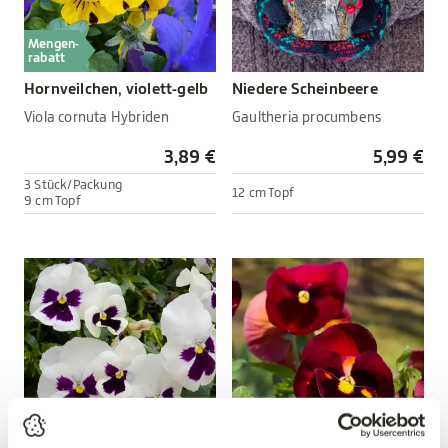
Mengen-
rabatt
Hornveilchen, violett-gelb
Niedere Scheinbeere
Viola cornuta Hybriden
Gaultheria procumbens
3,89 €
5,99 €
3 Stück/Packung
12 cm Topf
9 cm Topf
Mengen-
Mengen-
rabatt
rabatt