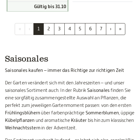
Gültig bis 31.10
«
‹
1
2
3
4
5
6
7
›
»
Saisonales
Saisonales kaufen – immer das Richtige zur richtigen Zeit
Der Garten verändert sich mit den Jahreszeiten – und unser
saisonales Sortiment auch. In der Rubrik
Saisonales
finden Sie
eine sorgfältig zusammengestellte Auswahl an Pflanzen, die
perfekt zum jeweiligen Gartenmoment passen: von den ersten
Frühlingsblühern
über farbenprächtige
Sommerblumen
, üppige
Kübelpflanzen
und aromatische
Kräuter
bis hin zum klassischen
Weihnachtsstern
in der Adventzeit.