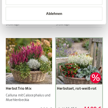
Viola wittrockiana Hybriden
Viola wittrockiana Hybriden
Ablehnen
3,89 €
3,89 €
3 Stück/Packung
3 Stück/Packung
9 cm Topf
9 cm Topf
Herbst Trio Mix
Herbstset, rot-weiß-rot
Calluna mit Calocephalus und
Muehlenbeckia