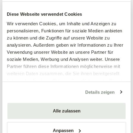
Großblumiges
Großblumiges
Stiefmütterchen, weiß
Stiefmütterchen, weinrot
Diese Webseite verwendet Cookies
Viola wittrockiana Hybriden
Viola wittrockiana Hybriden
Wir verwenden Cookies, um Inhalte und Anzeigen zu
personalisieren, Funktionen für soziale Medien anbieten
3,89 €
3,89 €
zu können und die Zugriffe auf unsere Website zu
3 Stück/Packung
3 Stück/Packung
analysieren. Außerdem geben wir Informationen zu Ihrer
9 cm Topf
9 cm Topf
Verwendung unserer Website an unsere Partner für
soziale Medien, Werbung und Analysen weiter. Unsere
Partner führen diese Informationen möglicherweise mit
weiteren Daten zusammen, die Sie ihnen bereitgestellt
haben oder die sie im Rahmen Ihrer Nutzung der Dienste
gesammelt haben.
Details zeigen
Alle zulassen
Mengen-
Mengen-
rabatt
rabatt
Großblumiges
Großblumiges
Stiefmütterchen, blau
Stiefmütterchen, gelb
Anpassen