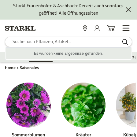
Starkl Frauenhofen & Aschbach: Derzeit auch sonntags
geöffnet!
Alle Öffnungszeiten
Standorte
Mein Konto
Warenkorb
Es wurden keine Ergebnisse gefunden.
Pflanzen
Saisonales
Zubehör
Gartengestaltung
Ver
Home
Saisonales
Sommerblumen
Kräuter
Kübel