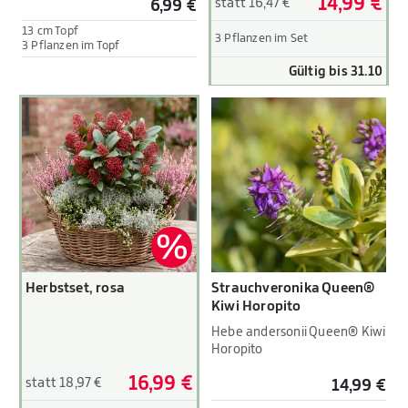
14,99 €
statt 16,47 €
6,99 €
13 cm Topf
3 Pflanzen im Set
3 Pflanzen im Topf
Gültig bis 31.10
Herbstset, rosa
Strauchveronika Queen®
Kiwi Horopito
Hebe andersonii Queen® Kiwi
Horopito
16,99 €
statt 18,97 €
14,99 €