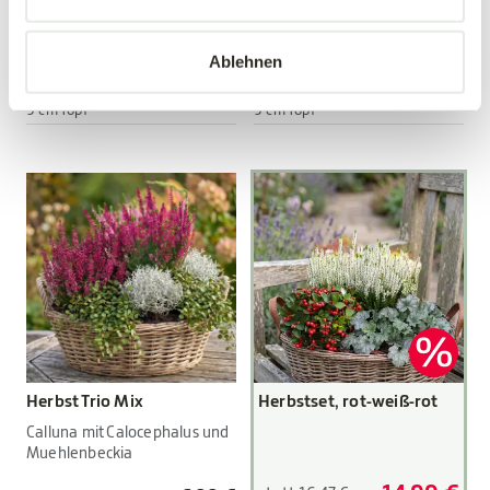
Viola wittrockiana Hybriden
Viola wittrockiana Hybriden
Ablehnen
3,89 €
3,89 €
3 Stück/Packung
3 Stück/Packung
9 cm Topf
9 cm Topf
Herbst Trio Mix
Herbstset, rot-weiß-rot
Calluna mit Calocephalus und
Muehlenbeckia