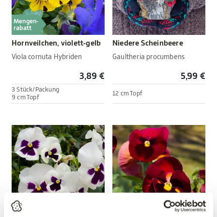
Mengen-
rabatt
Hornveilchen, violett-gelb
Niedere Scheinbeere
Viola cornuta Hybriden
Gaultheria procumbens
3,89 €
5,99 €
3 Stück/Packung
12 cm Topf
9 cm Topf
Mengen-
Mengen-
rabatt
rabatt