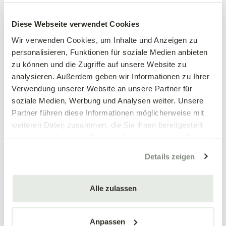
Großblumiges
Großblumiges
Stiefmütterchen, weiß
Stiefmütterchen, weinrot
Diese Webseite verwendet Cookies
Viola wittrockiana Hybriden
Viola wittrockiana Hybriden
Wir verwenden Cookies, um Inhalte und Anzeigen zu
personalisieren, Funktionen für soziale Medien anbieten
3,89 €
3,89 €
zu können und die Zugriffe auf unsere Website zu
3 Stück/Packung
3 Stück/Packung
analysieren. Außerdem geben wir Informationen zu Ihrer
9 cm Topf
9 cm Topf
Verwendung unserer Website an unsere Partner für
soziale Medien, Werbung und Analysen weiter. Unsere
Partner führen diese Informationen möglicherweise mit
weiteren Daten zusammen, die Sie ihnen bereitgestellt
haben oder die sie im Rahmen Ihrer Nutzung der Dienste
gesammelt haben.
Details zeigen
Alle zulassen
Mengen-
Mengen-
rabatt
rabatt
Großblumiges
Großblumiges
Stiefmütterchen, blau
Stiefmütterchen, gelb
Anpassen