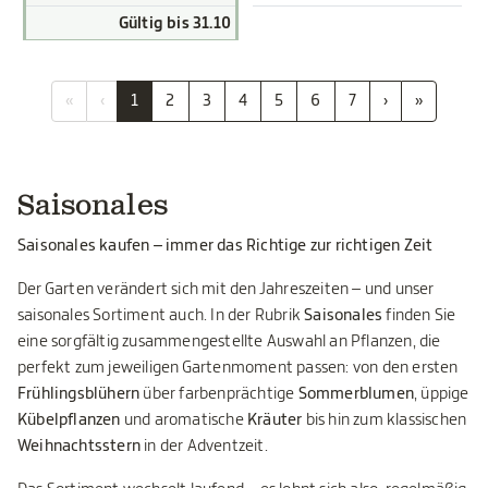
Gültig bis 31.10
«
‹
1
2
3
4
5
6
7
›
»
Saisonales
Saisonales kaufen – immer das Richtige zur richtigen Zeit
Der Garten verändert sich mit den Jahreszeiten – und unser
saisonales Sortiment auch. In der Rubrik
Saisonales
finden Sie
eine sorgfältig zusammengestellte Auswahl an Pflanzen, die
perfekt zum jeweiligen Gartenmoment passen: von den ersten
Frühlingsblühern
über farbenprächtige
Sommerblumen
, üppige
Kübelpflanzen
und aromatische
Kräuter
bis hin zum klassischen
Weihnachtsstern
in der Adventzeit.