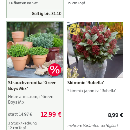
3 Pflanzen im Set
15 cm Topf
Gültig bis 31.10
Strauchveronika 'Green
Skimmie 'Rubella'
Boys Mix'
Skimmia japonica 'Rubella'
Hebe armstrongii 'Green
Boys Mix'
12,99 €
statt 14,97 €
8,99 €
3 Stück/Packung
mehrere Varianten verfügbar!
12 cm Topf