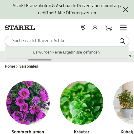
Starkl Frauenhofen & Aschbach: Derzeit auch sonntags
geöffnet!
Alle Öffnungszeiten
Standorte
Mein Konto
Warenkorb
Es wurden keine Ergebnisse gefunden.
Pflanzen
Saisonales
Zubehör
Gartengestaltung
Ver
Home
Saisonales
Sommerblumen
Kräuter
Kübel