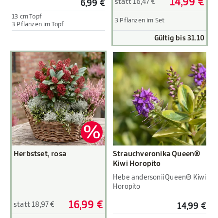
14,99 €
statt 16,47 €
6,99 €
13 cm Topf
3 Pflanzen im Set
3 Pflanzen im Topf
Gültig bis 31.10
Herbstset, rosa
Strauchveronika Queen®
Kiwi Horopito
Hebe andersonii Queen® Kiwi
Horopito
16,99 €
statt 18,97 €
14,99 €