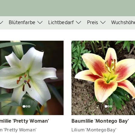
Blütenfarbe
Lichtbedarf
Preis
Wuchshöh
lilie 'Pretty Woman'
Baumlilie 'Montego Bay'
um 'Pretty Woman'
Lilium 'Montego Bay'