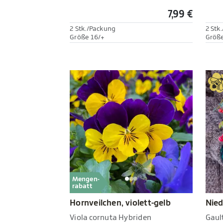
7,99 €
2 Stk./Packung
2 Stk
Größe 16/+
Größe
Mengen-
rabatt
Hornveilchen, violett-gelb
Nied
Viola cornuta Hybriden
Gaul