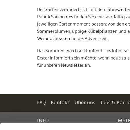
Der Garten verändert sich mit den Jahreszeite
Rubrik
Saisonales
finden Sie eine sorgfältig 
jeweiligen Gartenmoment passen: von den er
Sommerblumen
, üppige
Kübelpflanzen
und a
Weihnachtsstern
in der Adventzeit.
Das Sortiment wechselt laufend – es lohnt si
Erster informiert sein möchte, wenn neue sai
für unseren
Newsletter
an.
FAQ
Kontakt
Über uns
Jobs & Karri
INFO
MEI