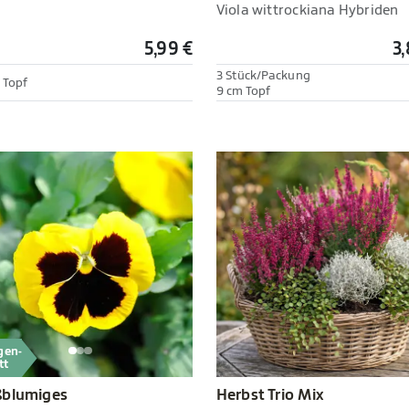
Viola wittrockiana Hybriden
5,99 €
3,
3 Stück/Packung
 Topf
9 cm Topf
gen-
tt
Herbst Trio Mix
ßblumiges