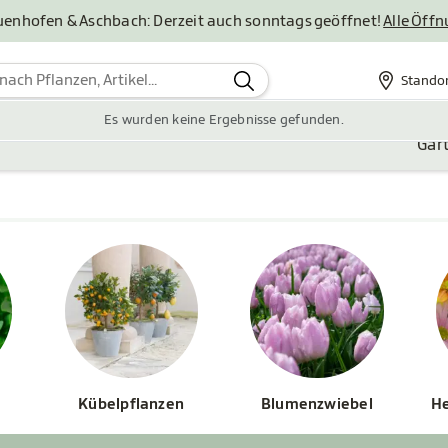
uenhofen & Aschbach: Derzeit auch sonntags geöffnet!
Alle Öff
Stando
Standor
Es wurden keine Ergebnisse gefunden.
Gar
Kübelpflanzen
Blumenzwiebel
He