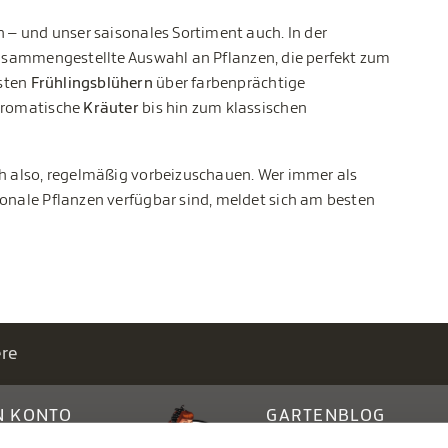
n – und unser saisonales Sortiment auch. In der
zusammengestellte Auswahl an Pflanzen, die perfekt zum
sten
Frühlingsblühern
über farbenprächtige
romatische
Kräuter
bis hin zum klassischen
ch also, regelmäßig vorbeizuschauen. Wer immer als
sonale Pflanzen verfügbar sind, meldet sich am besten
ere
N KONTO
GARTENBLOG