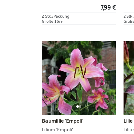
7,99 €
2 Stk./Packung
2 Stk
Größe 16/+
Größe
Baumlilie 'Empoli'
Lilie
Lilium 'Empoli'
Liliu