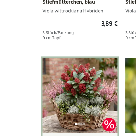
Stiefmütterchen, blau
Stie
Viola wittrockiana Hybriden
Viol
3,89 €
3 Stück/Packung
3 Stü
9 cm Topf
9 cm 