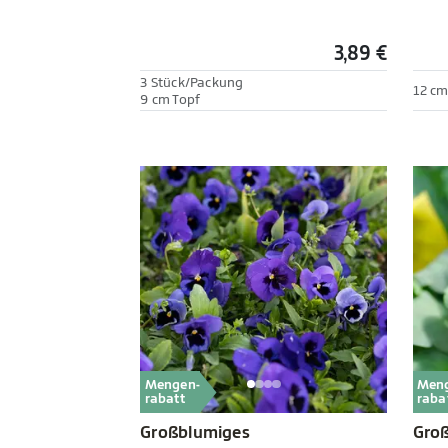
3,89 €
3 Stück/Packung
12 cm
9 cm Topf
Mengen-
Men
rabatt
raba
Großblumiges
Gro