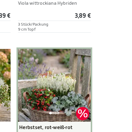
Viola wittrockiana Hybriden
89 €
3,89 €
3 Stück/Packung
9 cm Topf
Herbstset, rot-weiß-rot