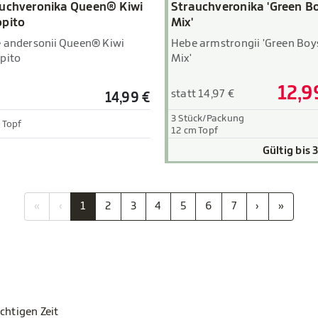
uchveronika Queen® Kiwi
Strauchveronika 'Green B
pito
Mix'
 andersonii Queen® Kiwi
Hebe armstrongii 'Green Boy
pito
Mix'
12,9
statt 14,97 €
14,99 €
3 Stück/Packung
 Topf
12 cm Topf
Gültig bis 
«
‹
1
2
3
4
5
6
7
›
»
chtigen Zeit