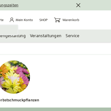
nungszeiten
rte
Mein Konto
Warenkorb
te
Mein Konto
Warenkorb
SHOP
tengestaltung
Veranstaltungen
Service
rbstschmuckpflanzen