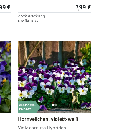
,99 €
7,99 €
2 Stk./Packung
Größe 16/+
Mengen-
rabatt
Hornveilchen, violett-weiß
Viola cornuta Hybriden