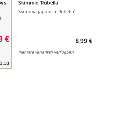
oys
Skimmie 'Rubella'
Skimmia japonica 'Rubella'
s
9 €
8,99 €
mehrere Varianten verfügbar!
31.10