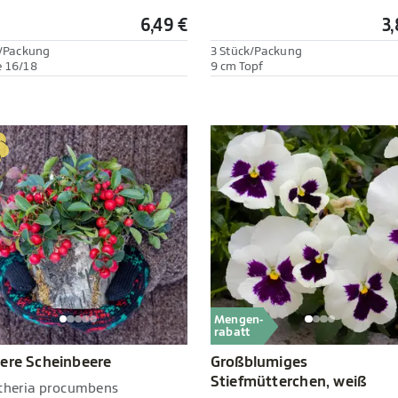
6,49 €
3,
./Packung
3 Stück/Packung
 16/18
9 cm Topf
Mengen-
rabatt
ere Scheinbeere
Großblumiges
Stiefmütterchen, weiß
theria procumbens