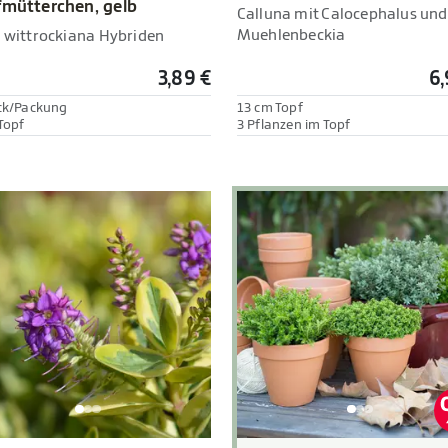
fmütterchen, gelb
Calluna mit Calocephalus und
Muehlenbeckia
a wittrockiana Hybriden
3,89 €
6,
ck/Packung
13 cm Topf
Topf
3 Pflanzen im Topf