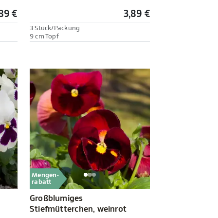
89 €
3,89 €
3 Stück/Packung
9 cm Topf
Mengen-
rabatt
Großblumiges
Stiefmütterchen, weinrot