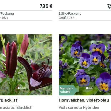
7,99 €
7
./Packung
2 Stk./Packung
 16/+
Größe 16/+
Mengen-
rabatt
 'Blacklist'
Hornveilchen, violett-blau
m asiatic 'Blacklist'
Viola cornuta Hybriden