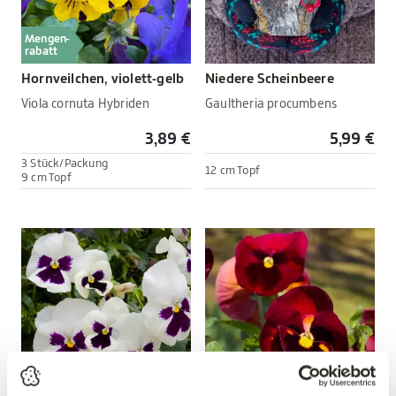
Mengen-
rabatt
Hornveilchen, violett-gelb
Niedere Scheinbeere
Viola cornuta Hybriden
Gaultheria procumbens
3,89 €
5,99 €
3 Stück/Packung
12 cm Topf
9 cm Topf
Mengen-
Mengen-
rabatt
rabatt