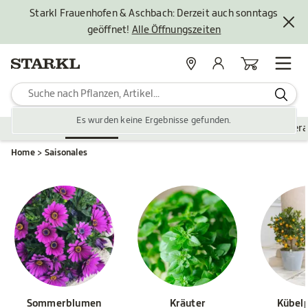
Starkl Frauenhofen & Aschbach: Derzeit auch sonntags
geöffnet!
Alle Öffnungszeiten
Standorte
Mein Konto
Warenkorb
Es wurden keine Ergebnisse gefunden.
Pflanzen
Saisonales
Zubehör
Gartengestaltung
Ver
Home
Saisonales
Sommerblumen
Kräuter
Kübel