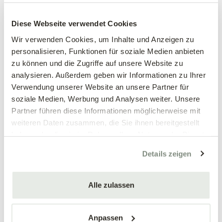
Großblumiges
Großblumiges
Stiefmütterchen, weiß
Stiefmütterchen, weinrot
Diese Webseite verwendet Cookies
Viola wittrockiana Hybriden
Viola wittrockiana Hybriden
Wir verwenden Cookies, um Inhalte und Anzeigen zu
personalisieren, Funktionen für soziale Medien anbieten
3,89 €
3,89 €
zu können und die Zugriffe auf unsere Website zu
3 Stück/Packung
3 Stück/Packung
analysieren. Außerdem geben wir Informationen zu Ihrer
9 cm Topf
9 cm Topf
Verwendung unserer Website an unsere Partner für
soziale Medien, Werbung und Analysen weiter. Unsere
Partner führen diese Informationen möglicherweise mit
weiteren Daten zusammen, die Sie ihnen bereitgestellt
haben oder die sie im Rahmen Ihrer Nutzung der Dienste
gesammelt haben.
Details zeigen
Alle zulassen
Mengen-
Mengen-
rabatt
rabatt
Großblumiges
Großblumiges
Stiefmütterchen, blau
Stiefmütterchen, gelb
Anpassen