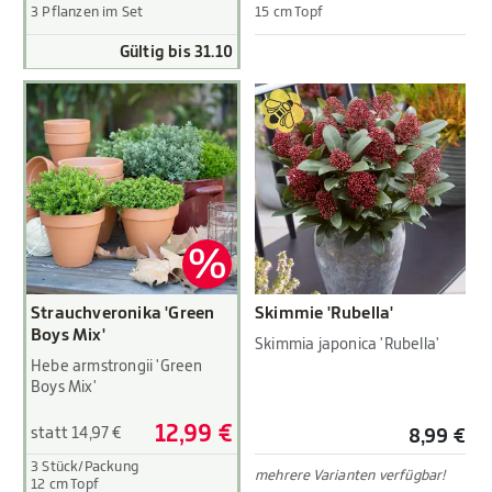
3 Pflanzen im Set
15 cm Topf
Gültig bis 31.10
Strauchveronika 'Green
Skimmie 'Rubella'
Boys Mix'
Skimmia japonica 'Rubella'
Hebe armstrongii 'Green
Boys Mix'
12,99 €
statt 14,97 €
8,99 €
3 Stück/Packung
mehrere Varianten verfügbar!
12 cm Topf