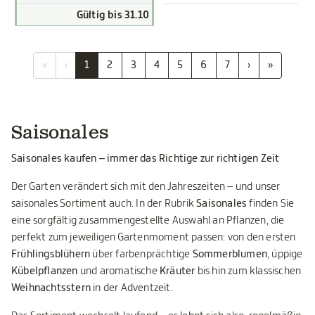
Gültig bis 31.10
«
‹
1
2
3
4
5
6
7
›
»
Saisonales
Saisonales kaufen – immer das Richtige zur richtigen Zeit
Der Garten verändert sich mit den Jahreszeiten – und unser
saisonales Sortiment auch. In der Rubrik
Saisonales
finden Sie
eine sorgfältig zusammengestellte Auswahl an Pflanzen, die
perfekt zum jeweiligen Gartenmoment passen: von den ersten
Frühlingsblühern
über farbenprächtige
Sommerblumen
, üppige
Kübelpflanzen
und aromatische
Kräuter
bis hin zum klassischen
Weihnachtsstern
in der Adventzeit.