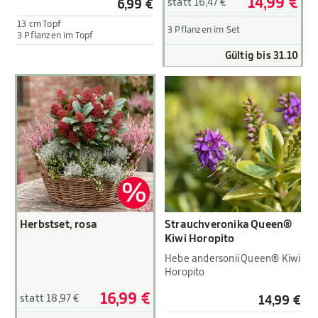
14,99 €
statt 16,47 €
6,99 €
13 cm Topf
3 Pflanzen im Set
3 Pflanzen im Topf
Gültig bis 31.10
Herbstset, rosa
Strauchveronika Queen®
Kiwi Horopito
Hebe andersonii Queen® Kiwi
Horopito
16,99 €
statt 18,97 €
14,99 €