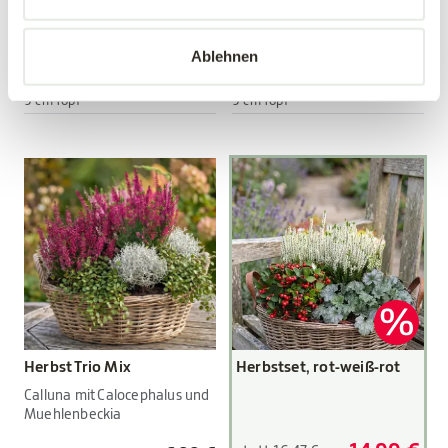
Viola wittrockiana Hybriden
Viola wittrockiana Hybriden
Ablehnen
3,89 €
3,89 €
3 Stück/Packung
3 Stück/Packung
9 cm Topf
9 cm Topf
Herbst Trio Mix
Herbstset, rot-weiß-rot
Calluna mit Calocephalus und
Muehlenbeckia