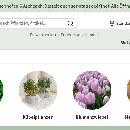
uenhofen & Aschbach: Derzeit auch sonntags geöffnet!
Alle Öff
Stando
Standor
Es wurden keine Ergebnisse gefunden.
Gar
Kübelpflanzen
Blumenzwiebel
He