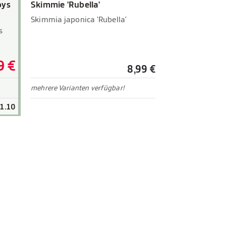
oys
Skimmie 'Rubella'
Skimmia japonica 'Rubella'
s
9 €
8,99 €
mehrere Varianten verfügbar!
31.10