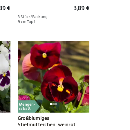
89 €
3,89 €
3 Stück/Packung
9 cm Topf
Mengen-
rabatt
Großblumiges
Stiefmütterchen, weinrot