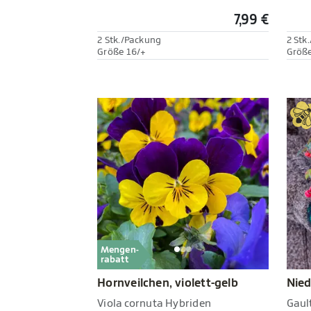
7,99 €
2 Stk./Packung
2 Stk
Größe 16/+
Größe
Mengen-
rabatt
Hornveilchen, violett-gelb
Nied
Viola cornuta Hybriden
Gaul