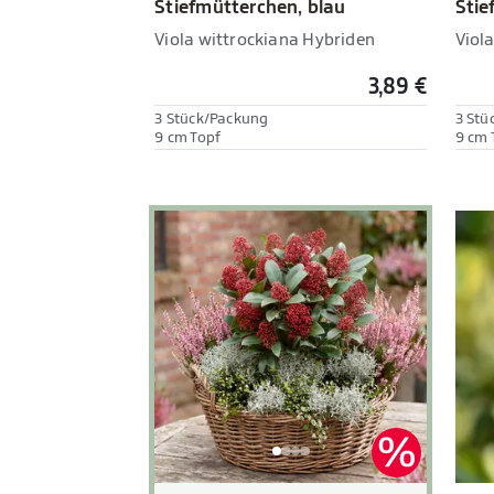
Stiefmütterchen, blau
Stie
Viola wittrockiana Hybriden
Viol
3,89 €
3 Stück/Packung
3 Stü
9 cm Topf
9 cm 