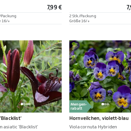
7,99 €
7
./Packung
2 Stk./Packung
 16/+
Größe 16/+
Mengen-
rabatt
 'Blacklist'
Hornveilchen, violett-blau
m asiatic 'Blacklist'
Viola cornuta Hybriden