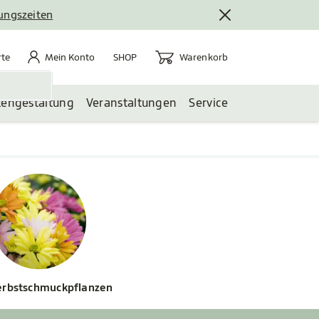
nungszeiten
rte
Mein Konto
Warenkorb
te
Mein Konto
Warenkorb
SHOP
tengestaltung
Veranstaltungen
Service
rbstschmuckpflanzen