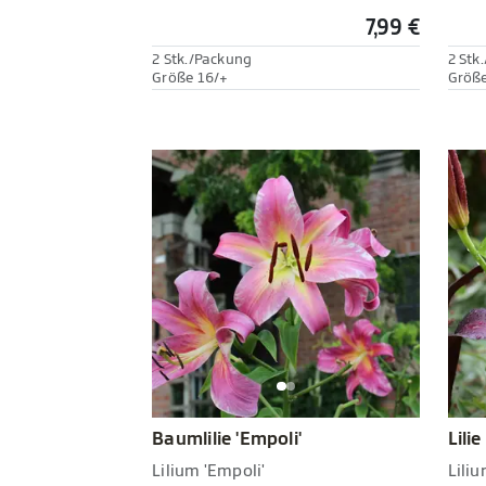
7,99 €
2 Stk./Packung
2 Stk
Größe 16/+
Größe
Baumlilie 'Empoli'
Lilie
Lilium 'Empoli'
Liliu