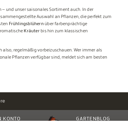
n – und unser saisonales Sortiment auch. In der
zusammengestellte Auswahl an Pflanzen, die perfekt zum
sten
Frühlingsblühern
über farbenprächtige
romatische
Kräuter
bis hin zum klassischen
ch also, regelmäßig vorbeizuschauen. Wer immer als
sonale Pflanzen verfügbar sind, meldet sich am besten
ere
N KONTO
GARTENBLOG