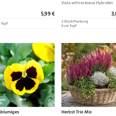
Viola wittrockiana Hybriden
5,99 €
3,
3 Stück/Packung
 Topf
9 cm Topf
gen-
tt
Herbst Trio Mix
ßblumiges