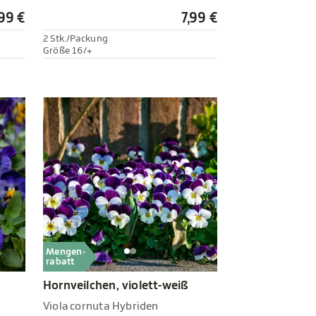
,99 €
7,99 €
2 Stk./Packung
Größe 16/+
Mengen-
rabatt
Hornveilchen, violett-weiß
Viola cornuta Hybriden