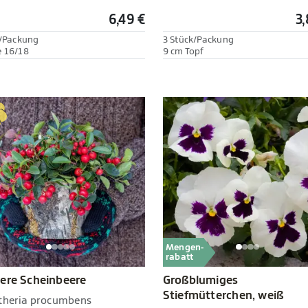
6,49 €
3,
./Packung
3 Stück/Packung
 16/18
9 cm Topf
Mengen-
rabatt
ere Scheinbeere
Großblumiges
Stiefmütterchen, weiß
theria procumbens