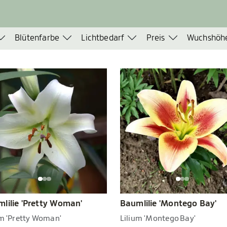
Blütenfarbe
Lichtbedarf
Preis
Wuchshöh
lilie 'Pretty Woman'
Baumlilie 'Montego Bay'
um 'Pretty Woman'
Lilium 'Montego Bay'