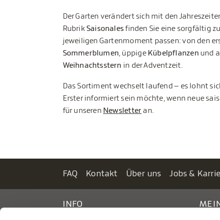
Der Garten verändert sich mit den Jahreszeite
Rubrik
Saisonales
finden Sie eine sorgfältig 
jeweiligen Gartenmoment passen: von den er
Sommerblumen
, üppige
Kübelpflanzen
und a
Weihnachtsstern
in der Adventzeit.
Das Sortiment wechselt laufend – es lohnt si
Erster informiert sein möchte, wenn neue sai
für unseren
Newsletter
an.
FAQ
Kontakt
Über uns
Jobs & Karri
INFO
MEI