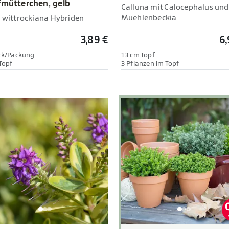
fmütterchen, gelb
Calluna mit Calocephalus und
Muehlenbeckia
a wittrockiana Hybriden
3,89 €
6,
ck/Packung
13 cm Topf
Topf
3 Pflanzen im Topf