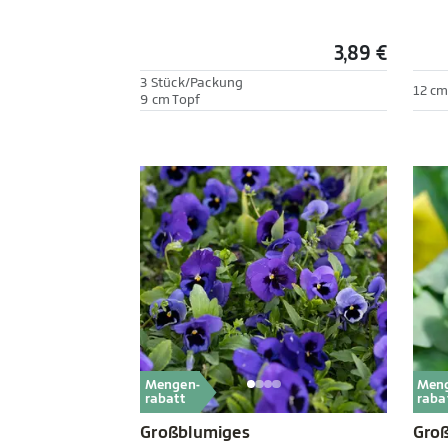
3,89 €
3 Stück/Packung
12 cm
9 cm Topf
Mengen-
Men
rabatt
raba
Großblumiges
Gro