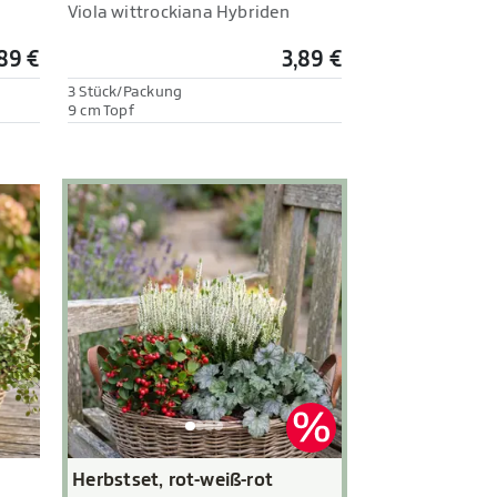
Viola wittrockiana Hybriden
89 €
3,89 €
3 Stück/Packung
9 cm Topf
Herbstset, rot-weiß-rot