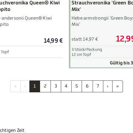
uchveronika Queen® Kiwi
Strauchveronika 'Green B
pito
Mix'
 andersonii Queen® Kiwi
Hebe armstrongii 'Green Boy
pito
Mix'
12,9
statt 14,97 €
14,99 €
3 Stück/Packung
 Topf
12 cm Topf
Gültig bis 
«
‹
1
2
3
4
5
6
7
›
»
chtigen Zeit