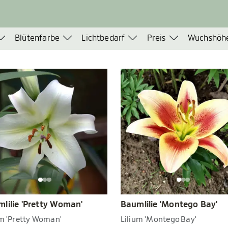
Blütenfarbe
Lichtbedarf
Preis
Wuchshöh
lilie 'Pretty Woman'
Baumlilie 'Montego Bay'
um 'Pretty Woman'
Lilium 'Montego Bay'