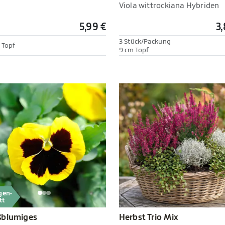
Viola wittrockiana Hybriden
5,99 €
3,
3 Stück/Packung
 Topf
9 cm Topf
gen-
tt
Herbst Trio Mix
ßblumiges