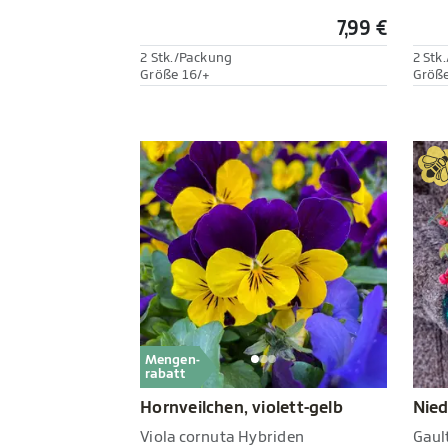
7,99 €
2 Stk./Packung
2 Stk
Größe 16/+
Größe
Mengen-
rabatt
Hornveilchen, violett-gelb
Nied
Viola cornuta Hybriden
Gaul