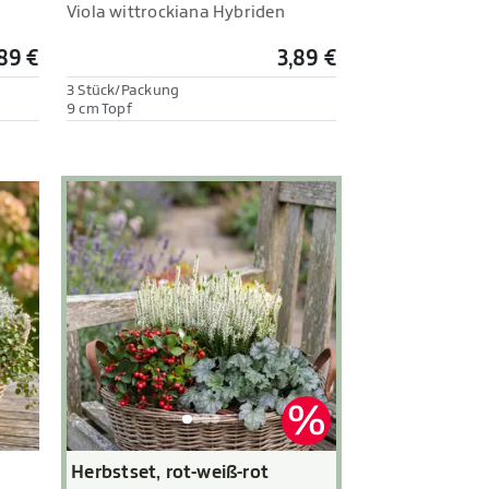
Viola wittrockiana Hybriden
89 €
3,89 €
3 Stück/Packung
9 cm Topf
Herbstset, rot-weiß-rot