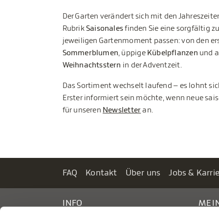
Der Garten verändert sich mit den Jahreszeite
Rubrik
Saisonales
finden Sie eine sorgfältig 
jeweiligen Gartenmoment passen: von den er
Sommerblumen
, üppige
Kübelpflanzen
und a
Weihnachtsstern
in der Adventzeit.
Das Sortiment wechselt laufend – es lohnt si
Erster informiert sein möchte, wenn neue sai
für unseren
Newsletter
an.
FAQ
Kontakt
Über uns
Jobs & Karri
INFO
MEI