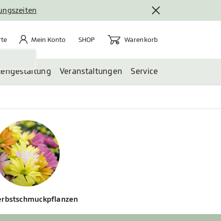
nungszeiten
rte
Mein Konto
Warenkorb
te
Mein Konto
Warenkorb
SHOP
tengestaltung
Veranstaltungen
Service
rbstschmuckpflanzen