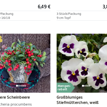
6,49 €
3,
./Packung
3 Stück/Packung
 16/18
9 cm Topf
Mengen-
rabatt
ere Scheinbeere
Großblumiges
Stiefmütterchen, weiß
theria procumbens