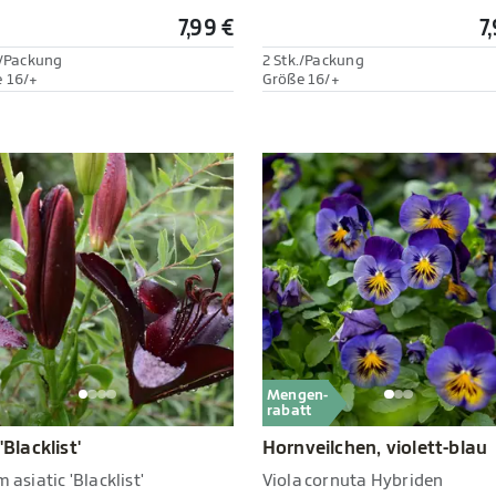
7,99 €
7
./Packung
2 Stk./Packung
 16/+
Größe 16/+
Mengen-
rabatt
 'Blacklist'
Hornveilchen, violett-blau
m asiatic 'Blacklist'
Viola cornuta Hybriden