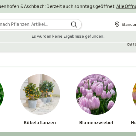
uenhofen & Aschbach: Derzeit auch sonntags geöffnet!
Alle Öff
Stando
Standor
Es wurden keine Ergebnisse gefunden.
Gar
Kübelpflanzen
Blumenzwiebel
He