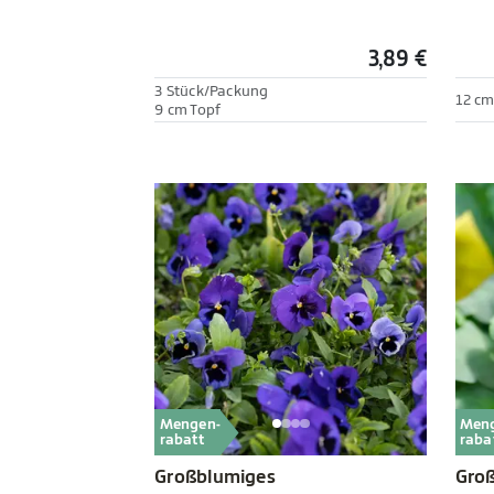
3,89 €
3 Stück/Packung
12 cm
9 cm Topf
Mengen-
Men
rabatt
raba
Großblumiges
Gro