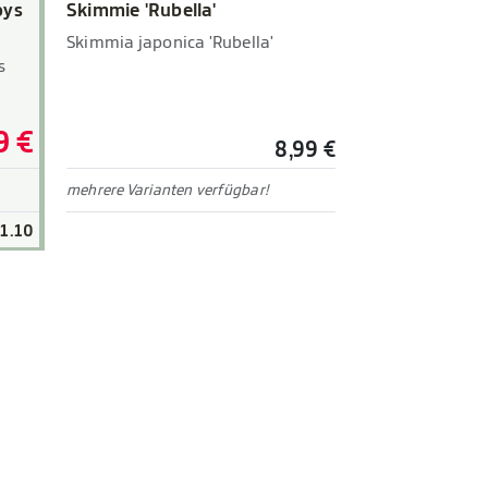
oys
Skimmie 'Rubella'
Skimmia japonica 'Rubella'
s
9 €
8,99 €
mehrere Varianten verfügbar!
31.10