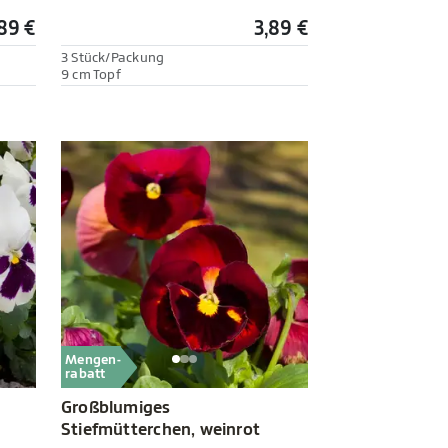
89 €
3,89 €
3 Stück/Packung
9 cm Topf
Mengen-
rabatt
Großblumiges
Stiefmütterchen, weinrot