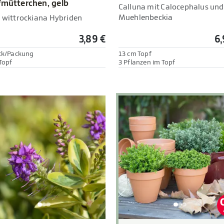
fmütterchen, gelb
Calluna mit Calocephalus und
Muehlenbeckia
a wittrockiana Hybriden
3,89 €
6,
ck/Packung
13 cm Topf
Topf
3 Pflanzen im Topf