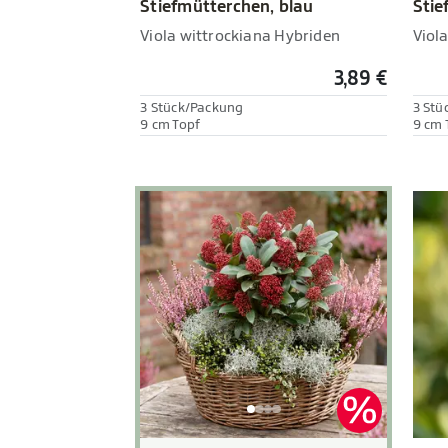
Stiefmütterchen, blau
Stie
Viola wittrockiana Hybriden
Viol
3,89 €
3 Stück/Packung
3 Stü
9 cm Topf
9 cm 