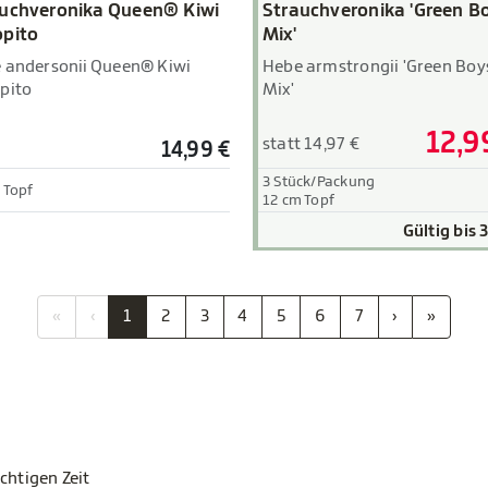
uchveronika Queen® Kiwi
Strauchveronika 'Green B
pito
Mix'
 andersonii Queen® Kiwi
Hebe armstrongii 'Green Boy
pito
Mix'
12,9
statt 14,97 €
14,99 €
3 Stück/Packung
 Topf
12 cm Topf
Gültig bis 
«
‹
1
2
3
4
5
6
7
›
»
chtigen Zeit