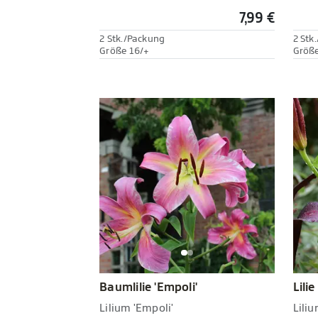
7,99 €
2 Stk./Packung
2 Stk
Größe 16/+
Größe
Baumlilie 'Empoli'
Lilie
Lilium 'Empoli'
Liliu