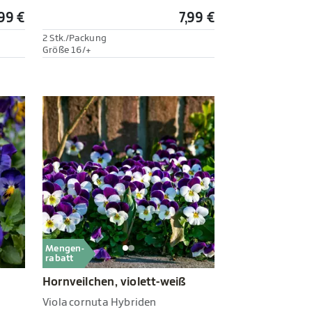
,99 €
7,99 €
2 Stk./Packung
Größe 16/+
Mengen-
rabatt
Hornveilchen, violett-weiß
Viola cornuta Hybriden