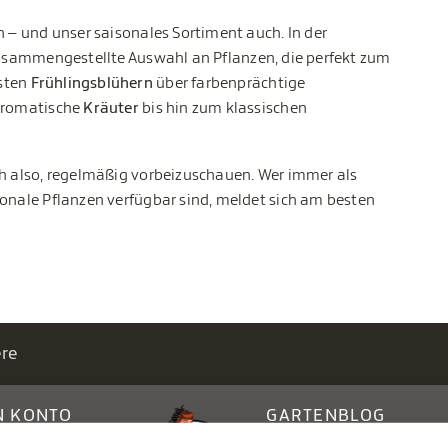
n – und unser saisonales Sortiment auch. In der
zusammengestellte Auswahl an Pflanzen, die perfekt zum
sten
Frühlingsblühern
über farbenprächtige
romatische
Kräuter
bis hin zum klassischen
ch also, regelmäßig vorbeizuschauen. Wer immer als
sonale Pflanzen verfügbar sind, meldet sich am besten
ere
N KONTO
GARTENBLOG