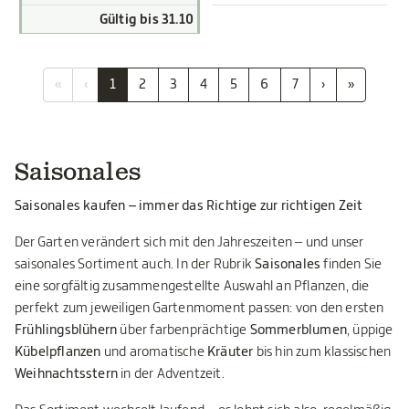
Gültig bis 31.10
«
‹
1
2
3
4
5
6
7
›
»
Saisonales
Saisonales kaufen – immer das Richtige zur richtigen Zeit
Der Garten verändert sich mit den Jahreszeiten – und unser
saisonales Sortiment auch. In der Rubrik
Saisonales
finden Sie
eine sorgfältig zusammengestellte Auswahl an Pflanzen, die
perfekt zum jeweiligen Gartenmoment passen: von den ersten
Frühlingsblühern
über farbenprächtige
Sommerblumen
, üppige
Kübelpflanzen
und aromatische
Kräuter
bis hin zum klassischen
Weihnachtsstern
in der Adventzeit.