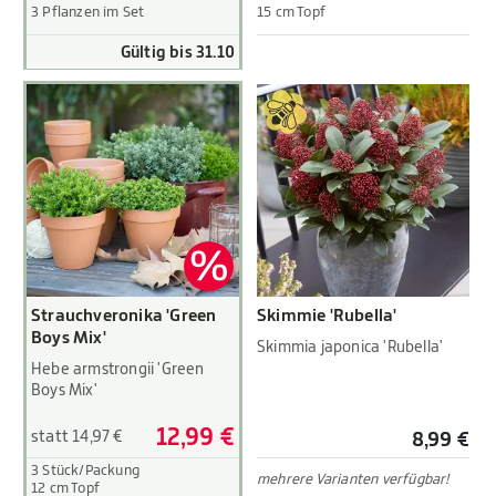
3 Pflanzen im Set
15 cm Topf
Gültig bis 31.10
Strauchveronika 'Green
Skimmie 'Rubella'
Boys Mix'
Skimmia japonica 'Rubella'
Hebe armstrongii 'Green
Boys Mix'
12,99 €
statt 14,97 €
8,99 €
3 Stück/Packung
mehrere Varianten verfügbar!
12 cm Topf