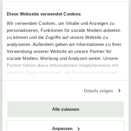
Großblumiges
Großblumiges
Stiefmütterchen, weiß
Stiefmütterchen, weinrot
Diese Webseite verwendet Cookies
Viola wittrockiana Hybriden
Viola wittrockiana Hybriden
Wir verwenden Cookies, um Inhalte und Anzeigen zu
personalisieren, Funktionen für soziale Medien anbieten
3,89 €
3,89 €
zu können und die Zugriffe auf unsere Website zu
3 Stück/Packung
3 Stück/Packung
analysieren. Außerdem geben wir Informationen zu Ihrer
9 cm Topf
9 cm Topf
Verwendung unserer Website an unsere Partner für
soziale Medien, Werbung und Analysen weiter. Unsere
Partner führen diese Informationen möglicherweise mit
weiteren Daten zusammen, die Sie ihnen bereitgestellt
haben oder die sie im Rahmen Ihrer Nutzung der Dienste
gesammelt haben.
Details zeigen
Alle zulassen
Mengen-
Mengen-
rabatt
rabatt
Großblumiges
Großblumiges
Stiefmütterchen, blau
Stiefmütterchen, gelb
Anpassen