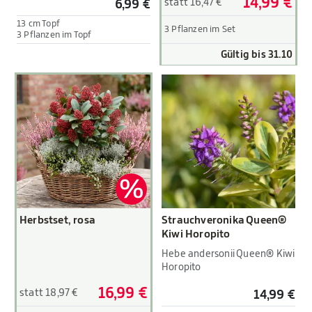
14,99 €
statt 16,47 €
6,99 €
13 cm Topf
3 Pflanzen im Set
3 Pflanzen im Topf
Gültig bis 31.10
Herbstset, rosa
Strauchveronika Queen®
Kiwi Horopito
Hebe andersonii Queen® Kiwi
Horopito
16,99 €
statt 18,97 €
14,99 €