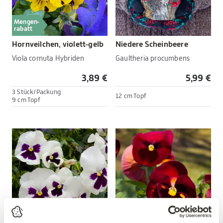
Mengen-
rabatt
Hornveilchen, violett-gelb
Niedere Scheinbeere
Viola cornuta Hybriden
Gaultheria procumbens
3,89 €
5,99 €
3 Stück/Packung
12 cm Topf
9 cm Topf
Mengen-
Mengen-
rabatt
rabatt