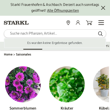
Starkl Frauenhofen & Aschbach: Derzeit auch sonntags
geöffnet!
Alle Öffnungszeiten
Standorte
Mein Konto
Warenkorb
Es wurden keine Ergebnisse gefunden.
Pflanzen
Saisonales
Zubehör
Gartengestaltung
Ver
Home
Saisonales
Sommerblumen
Kräuter
Kübel