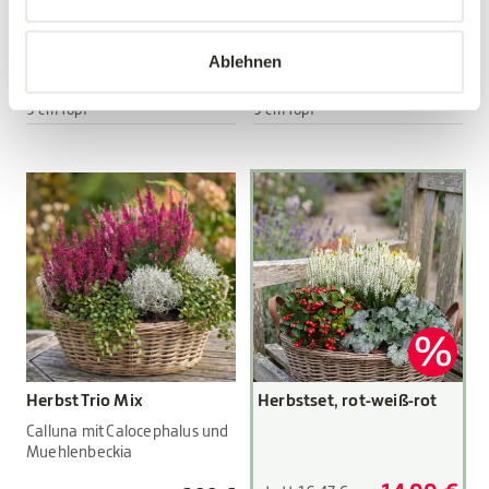
Viola wittrockiana Hybriden
Viola wittrockiana Hybriden
Ablehnen
3,89 €
3,89 €
3 Stück/Packung
3 Stück/Packung
9 cm Topf
9 cm Topf
Herbst Trio Mix
Herbstset, rot-weiß-rot
Calluna mit Calocephalus und
Muehlenbeckia