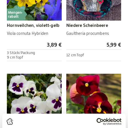
Mengen-
rabatt
Hornveilchen, violett-gelb
Niedere Scheinbeere
Viola cornuta Hybriden
Gaultheria procumbens
3,89 €
5,99 €
3 Stück/Packung
12 cm Topf
9 cm Topf
Mengen-
Mengen-
rabatt
rabatt