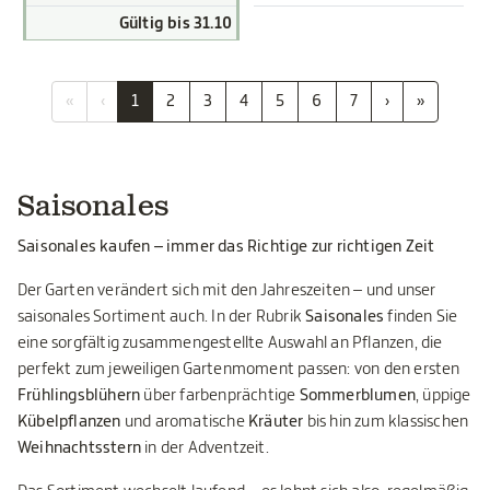
Gültig bis 31.10
«
‹
1
2
3
4
5
6
7
›
»
Saisonales
Saisonales kaufen – immer das Richtige zur richtigen Zeit
Der Garten verändert sich mit den Jahreszeiten – und unser
saisonales Sortiment auch. In der Rubrik
Saisonales
finden Sie
eine sorgfältig zusammengestellte Auswahl an Pflanzen, die
perfekt zum jeweiligen Gartenmoment passen: von den ersten
Frühlingsblühern
über farbenprächtige
Sommerblumen
, üppige
Kübelpflanzen
und aromatische
Kräuter
bis hin zum klassischen
Weihnachtsstern
in der Adventzeit.