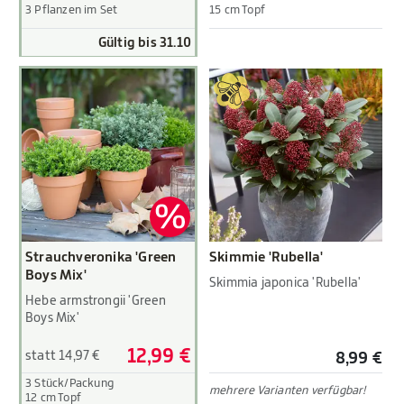
3 Pflanzen im Set
15 cm Topf
Gültig bis 31.10
Strauchveronika 'Green
Skimmie 'Rubella'
Boys Mix'
Skimmia japonica 'Rubella'
Hebe armstrongii 'Green
Boys Mix'
12,99 €
statt 14,97 €
8,99 €
3 Stück/Packung
mehrere Varianten verfügbar!
12 cm Topf