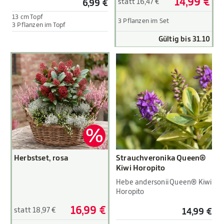
14,99 €
statt 16,47 €
6,99 €
13 cm Topf
3 Pflanzen im Set
3 Pflanzen im Topf
Gültig bis 31.10
Herbstset, rosa
Strauchveronika Queen®
Kiwi Horopito
Hebe andersonii Queen® Kiwi
Horopito
16,99 €
statt 18,97 €
14,99 €