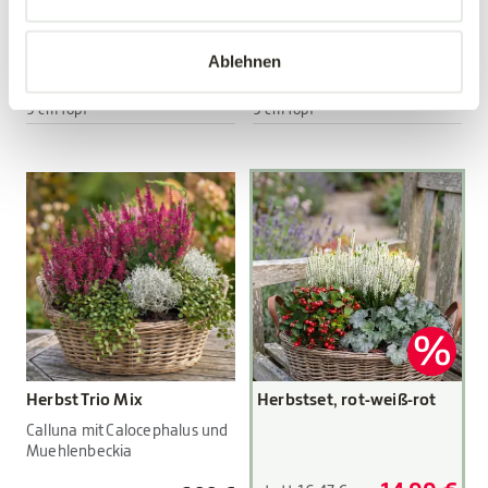
Viola wittrockiana Hybriden
Viola wittrockiana Hybriden
Ablehnen
3,89 €
3,89 €
3 Stück/Packung
3 Stück/Packung
9 cm Topf
9 cm Topf
Herbst Trio Mix
Herbstset, rot-weiß-rot
Calluna mit Calocephalus und
Muehlenbeckia