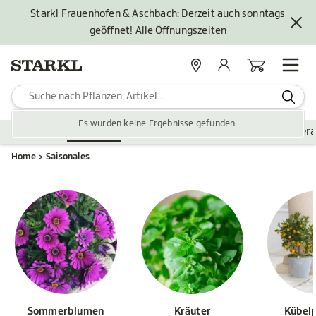
Starkl Frauenhofen & Aschbach: Derzeit auch sonntags
geöffnet!
Alle Öffnungszeiten
Standorte
Mein Konto
Warenkorb
Es wurden keine Ergebnisse gefunden.
Pflanzen
Saisonales
Zubehör
Gartengestaltung
Ver
Home
Saisonales
Sommerblumen
Kräuter
Kübel