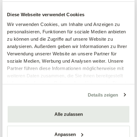
Großblumiges
Großblumiges
Stiefmütterchen, weiß
Stiefmütterchen, weinrot
Diese Webseite verwendet Cookies
Viola wittrockiana Hybriden
Viola wittrockiana Hybriden
Wir verwenden Cookies, um Inhalte und Anzeigen zu
personalisieren, Funktionen für soziale Medien anbieten
3,89 €
3,89 €
zu können und die Zugriffe auf unsere Website zu
3 Stück/Packung
3 Stück/Packung
analysieren. Außerdem geben wir Informationen zu Ihrer
9 cm Topf
9 cm Topf
Verwendung unserer Website an unsere Partner für
soziale Medien, Werbung und Analysen weiter. Unsere
Partner führen diese Informationen möglicherweise mit
weiteren Daten zusammen, die Sie ihnen bereitgestellt
haben oder die sie im Rahmen Ihrer Nutzung der Dienste
gesammelt haben.
Details zeigen
Alle zulassen
Mengen-
Mengen-
rabatt
rabatt
Großblumiges
Großblumiges
Stiefmütterchen, blau
Stiefmütterchen, gelb
Anpassen