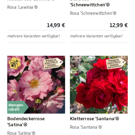
'Schneewittchen'®
Rosa 'Lawinia'®
Rosa 'Schneewittchen'®
14,99 €
12,99 €
mehrere Varianten verfügbar!
mehrere Varianten verfügbar!
Mengen-
rabatt
Bodendeckerrose
Kletterrose 'Santana'®
'Satina'®
Rosa 'Santana'®
Rosa 'Satina'®