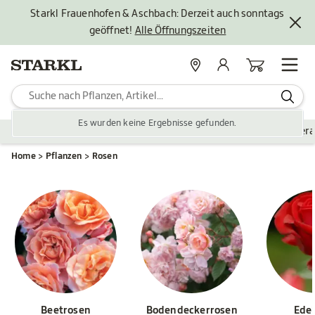
Starkl Frauenhofen & Aschbach: Derzeit auch sonntags
geöffnet!
Alle Öffnungszeiten
Standorte
Mein Konto
Warenkorb
Es wurden keine Ergebnisse gefunden.
Pflanzen
Saisonales
Zubehör
Gartengestaltung
Ver
Home
Pflanzen
Rosen
Beetrosen
Bodendeckerrosen
Ede