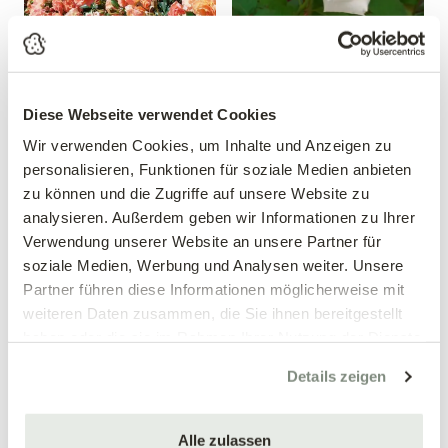
Diese Webseite verwendet Cookies
Beetrose 'Bordüre
Edelrose 'Papst Johannes
Wir verwenden Cookies, um Inhalte und Anzeigen zu
Apricot'®
Paul II'®
personalisieren, Funktionen für soziale Medien anbieten
Rosa 'Bordüre Apricot'®
Rosa 'Papst Johannes Paul
zu können und die Zugriffe auf unsere Website zu
II'®
analysieren. Außerdem geben wir Informationen zu Ihrer
12,99 €
12,99 €
Verwendung unserer Website an unsere Partner für
soziale Medien, Werbung und Analysen weiter. Unsere
mehrere Varianten verfügbar!
mehrere Varianten verfügbar!
Partner führen diese Informationen möglicherweise mit
weiteren Daten zusammen, die Sie ihnen bereitgestellt
haben oder die sie im Rahmen Ihrer Nutzung der Dienste
gesammelt haben.
Details zeigen
Alle zulassen