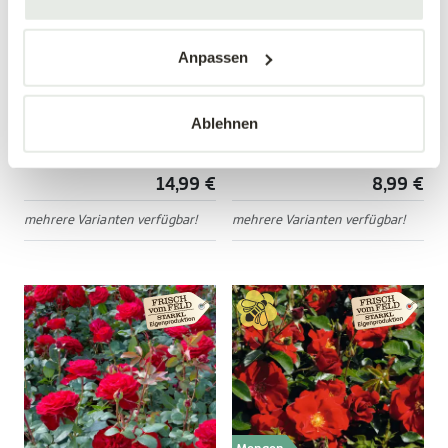
Mengen-
Anpassen
rabatt
Edelrose 'Nostalgie'®
Bodendeckerrose
'Mirato'®
Ablehnen
Rosa 'Nostalgie'®
Rosa 'Mirato'®
14,99 €
8,99 €
mehrere Varianten verfügbar!
mehrere Varianten verfügbar!