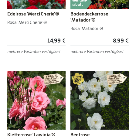
Mengen-
rabatt
Edelrose 'Merci Cherie'®
Bodendeckerrose
'Matador'®
Rosa 'Merci Cherie'®
Rosa 'Matador'®
14,99 €
8,99 €
mehrere Varianten verfügbar!
mehrere Varianten verfügbar!
Kletterrose 'Lawinia'®
Beetrose