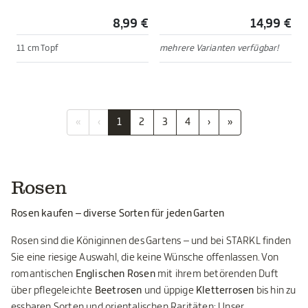
8,99 €
14,99 €
11 cm Topf
mehrere Varianten verfügbar!
«
‹
1
2
3
4
›
»
Rosen
Rosen kaufen – diverse Sorten für jeden Garten
Rosen sind die Königinnen des Gartens – und bei STARKL finden
Sie eine riesige Auswahl, die keine Wünsche offenlassen. Von
romantischen
Englischen Rosen
mit ihrem betörenden Duft
über pflegeleichte
Beetrosen
und üppige
Kletterrosen
bis hin zu
essbaren Sorten und orientalischen Raritäten: Unser