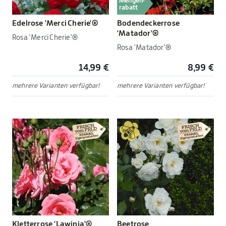
Mengen-
rabatt
Edelrose 'Merci Cherie'®
Bodendeckerrose
'Matador'®
Rosa 'Merci Cherie'®
Rosa 'Matador'®
14,99 €
8,99 €
mehrere Varianten verfügbar!
mehrere Varianten verfügbar!
Kletterrose 'Lawinia'®
Beetrose