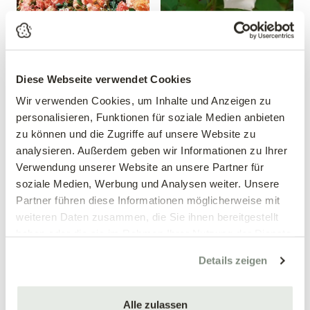
Diese Webseite verwendet Cookies
Beetrose 'Bordüre
Edelrose 'Papst Johannes
Wir verwenden Cookies, um Inhalte und Anzeigen zu
Apricot'®
Paul II'®
personalisieren, Funktionen für soziale Medien anbieten
Rosa 'Bordüre Apricot'®
Rosa 'Papst Johannes Paul
zu können und die Zugriffe auf unsere Website zu
II'®
analysieren. Außerdem geben wir Informationen zu Ihrer
12,99 €
12,99 €
Verwendung unserer Website an unsere Partner für
soziale Medien, Werbung und Analysen weiter. Unsere
mehrere Varianten verfügbar!
mehrere Varianten verfügbar!
Partner führen diese Informationen möglicherweise mit
weiteren Daten zusammen, die Sie ihnen bereitgestellt
haben oder die sie im Rahmen Ihrer Nutzung der Dienste
gesammelt haben.
Details zeigen
Alle zulassen