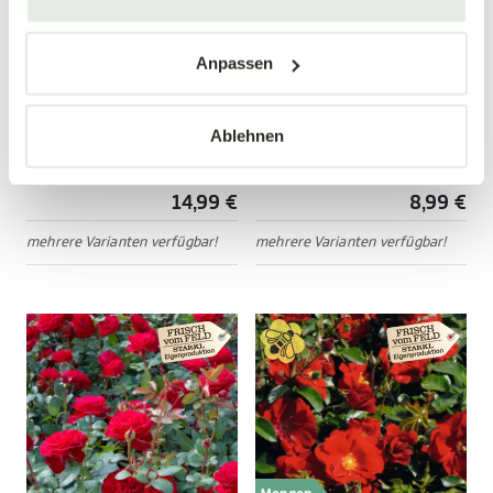
Mengen-
Anpassen
rabatt
Edelrose 'Nostalgie'®
Bodendeckerrose
'Mirato'®
Ablehnen
Rosa 'Nostalgie'®
Rosa 'Mirato'®
14,99 €
8,99 €
mehrere Varianten verfügbar!
mehrere Varianten verfügbar!