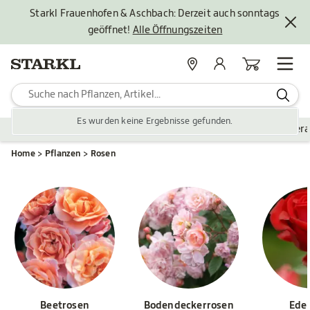
Starkl Frauenhofen & Aschbach: Derzeit auch sonntags
geöffnet!
Alle Öffnungszeiten
Standorte
Mein Konto
Warenkorb
Es wurden keine Ergebnisse gefunden.
Pflanzen
Saisonales
Zubehör
Gartengestaltung
Ver
Home
Pflanzen
Rosen
Beetrosen
Bodendeckerrosen
Ede