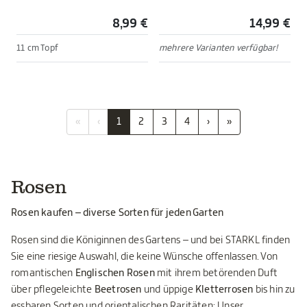
8,99 €
14,99 €
11 cm Topf
mehrere Varianten verfügbar!
«
‹
1
2
3
4
›
»
Rosen
Rosen kaufen – diverse Sorten für jeden Garten
Rosen sind die Königinnen des Gartens – und bei STARKL finden
Sie eine riesige Auswahl, die keine Wünsche offenlassen. Von
romantischen
Englischen Rosen
mit ihrem betörenden Duft
über pflegeleichte
Beetrosen
und üppige
Kletterrosen
bis hin zu
essbaren Sorten und orientalischen Raritäten: Unser