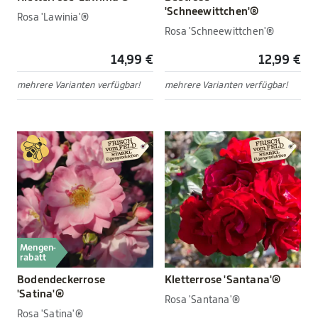
'Schneewittchen'®
Rosa 'Lawinia'®
Rosa 'Schneewittchen'®
14,99 €
12,99 €
mehrere Varianten verfügbar!
mehrere Varianten verfügbar!
Mengen-
rabatt
Bodendeckerrose
Kletterrose 'Santana'®
'Satina'®
Rosa 'Santana'®
Rosa 'Satina'®