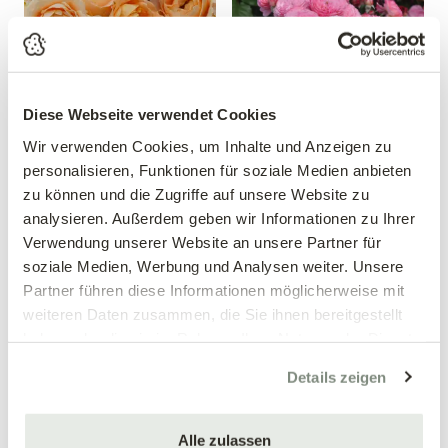
Diese Webseite verwendet Cookies
Wir verwenden Cookies, um Inhalte und Anzeigen zu
Beetrose 'Dolce Vita'®
Essbare Rose 'Theo
Clevers'®
personalisieren, Funktionen für soziale Medien anbieten
Rosa 'Dolce Vita'®
zu können und die Zugriffe auf unsere Website zu
Rosa 'Theo Clevers'®
analysieren. Außerdem geben wir Informationen zu Ihrer
12,99 €
14,99 €
Verwendung unserer Website an unsere Partner für
soziale Medien, Werbung und Analysen weiter. Unsere
mehrere Varianten verfügbar!
mehrere Varianten verfügbar!
Partner führen diese Informationen möglicherweise mit
weiteren Daten zusammen, die Sie ihnen bereitgestellt
haben oder die sie im Rahmen Ihrer Nutzung der Dienste
gesammelt haben.
Details zeigen
Alle zulassen