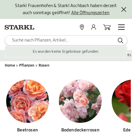
Starkl Frauenhofen & Starkl Aschbach haben derzeit
auch sonntags geöffnet!
Alle Öffnungszeiten
Standorte
Mein Konto
Warenkorb
Es wurden keine Ergebnisse gefunden.
Pflanzen
Saisonales
Zubehör
Gartengestaltung
Ver
Home
Pflanzen
Rosen
Beetrosen
Bodendeckerrosen
Ede