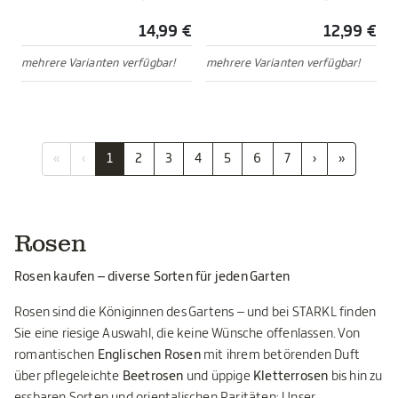
14,99 €
12,99 €
mehrere Varianten verfügbar!
mehrere Varianten verfügbar!
«
‹
1
2
3
4
5
6
7
›
»
Rosen
Rosen kaufen – diverse Sorten für jeden Garten
Rosen sind die Königinnen des Gartens – und bei STARKL finden
Sie eine riesige Auswahl, die keine Wünsche offenlassen. Von
romantischen
Englischen Rosen
mit ihrem betörenden Duft
über pflegeleichte
Beetrosen
und üppige
Kletterrosen
bis hin zu
essbaren Sorten und orientalischen Raritäten: Unser