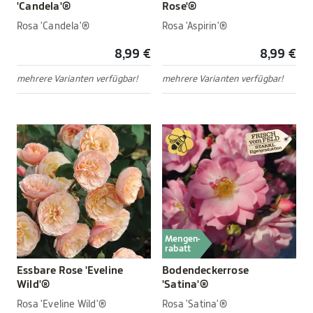
'Candela'®
Rose'®
Rosa 'Candela'®
Rosa 'Aspirin'®
8,99 €
8,99 €
mehrere Varianten verfügbar!
mehrere Varianten verfügbar!
Mengen-
rabatt
Essbare Rose 'Eveline
Bodendeckerrose
Wild'®
'Satina'®
Rosa 'Eveline Wild'®
Rosa 'Satina'®