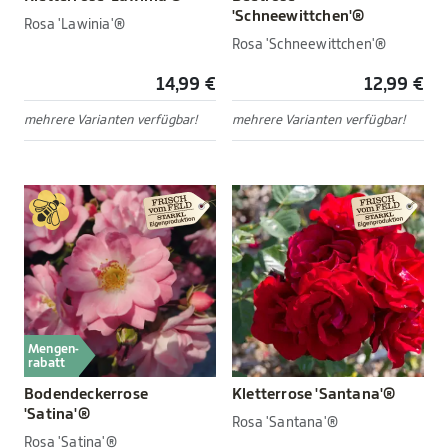
'Schneewittchen'®
Rosa 'Lawinia'®
Rosa 'Schneewittchen'®
14,99 €
12,99 €
mehrere Varianten verfügbar!
mehrere Varianten verfügbar!
Mengen-
rabatt
Bodendeckerrose
Kletterrose 'Santana'®
'Satina'®
Rosa 'Santana'®
Rosa 'Satina'®