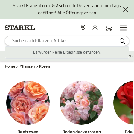
Starkl Frauenhofen & Aschbach: Derzeit auch sonntags
geöffnet!
Alle Öffnungszeiten
Standorte
Mein Konto
Warenkorb
Es wurden keine Ergebnisse gefunden.
Pflanzen
Saisonales
Zubehör
Gartengestaltung
Ver
Home
Pflanzen
Rosen
Beetrosen
Bodendeckerrosen
Ede