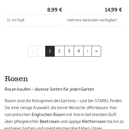
8,99 €
14,99 €
11 cm Topf
mehrere Varianten verfügbar!
«
‹
1
2
3
4
›
»
Rosen
Rosen kaufen – diverse Sorten für jeden Garten
Rosen sind die Königinnen des Gartens – und bei STARKL finden
Sie eine riesige Auswahl, die keine Wünsche offenlassen. Von
romantischen
Englischen Rosen
mit ihrem betörenden Duft
über pflegeleichte
Beetrosen
und üppige
Kletterrosen
bis hin zu
essbaren Sorten und orientalischen Raritäten: Unser