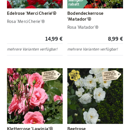
Mengen-
rabatt
Edelrose 'Merci Cherie'®
Bodendeckerrose
'Matador'®
Rosa 'Merci Cherie'®
Rosa 'Matador'®
14,99 €
8,99 €
mehrere Varianten verfügbar!
mehrere Varianten verfügbar!
Kletterrose 'Lawinia'®
Beetrose