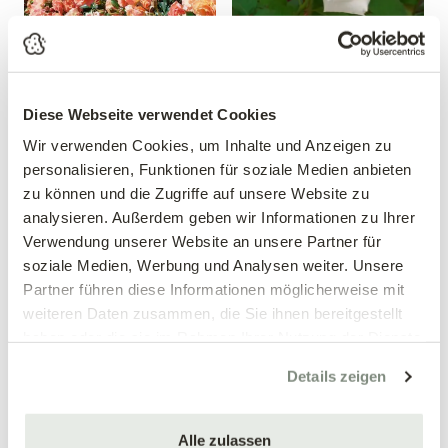
Diese Webseite verwendet Cookies
Beetrose 'Bordüre
Edelrose 'Papst Johannes
Wir verwenden Cookies, um Inhalte und Anzeigen zu
Apricot'®
Paul II'®
personalisieren, Funktionen für soziale Medien anbieten
Rosa 'Bordüre Apricot'®
Rosa 'Papst Johannes Paul
zu können und die Zugriffe auf unsere Website zu
II'®
analysieren. Außerdem geben wir Informationen zu Ihrer
12,99 €
12,99 €
Verwendung unserer Website an unsere Partner für
soziale Medien, Werbung und Analysen weiter. Unsere
mehrere Varianten verfügbar!
mehrere Varianten verfügbar!
Partner führen diese Informationen möglicherweise mit
weiteren Daten zusammen, die Sie ihnen bereitgestellt
haben oder die sie im Rahmen Ihrer Nutzung der Dienste
gesammelt haben.
Details zeigen
Alle zulassen