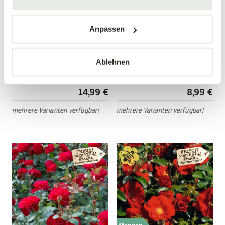
Mengen-
Anpassen
rabatt
Edelrose 'Nostalgie'®
Bodendeckerrose
'Mirato'®
Ablehnen
Rosa 'Nostalgie'®
Rosa 'Mirato'®
14,99 €
8,99 €
mehrere Varianten verfügbar!
mehrere Varianten verfügbar!