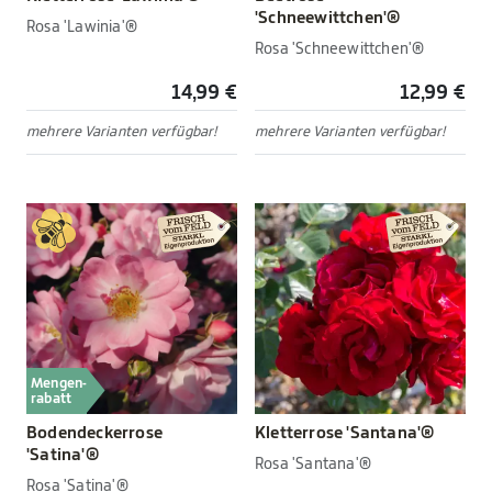
'Schneewittchen'®
Rosa 'Lawinia'®
Rosa 'Schneewittchen'®
14,99 €
12,99 €
mehrere Varianten verfügbar!
mehrere Varianten verfügbar!
Mengen-
rabatt
Bodendeckerrose
Kletterrose 'Santana'®
'Satina'®
Rosa 'Santana'®
Rosa 'Satina'®