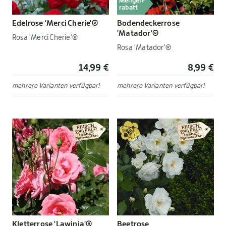
Mengen-
rabatt
Edelrose 'Merci Cherie'®
Bodendeckerrose
'Matador'®
Rosa 'Merci Cherie'®
Rosa 'Matador'®
14,99 €
8,99 €
mehrere Varianten verfügbar!
mehrere Varianten verfügbar!
Kletterrose 'Lawinia'®
Beetrose