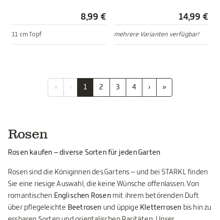
8,99 €
14,99 €
11 cm Topf
mehrere Varianten verfügbar!
«
‹
1
2
3
4
›
»
Rosen
Rosen kaufen – diverse Sorten für jeden Garten
Rosen sind die Königinnen des Gartens – und bei STARKL finden
Sie eine riesige Auswahl, die keine Wünsche offenlassen. Von
romantischen
Englischen Rosen
mit ihrem betörenden Duft
über pflegeleichte
Beetrosen
und üppige
Kletterrosen
bis hin zu
essbaren Sorten und orientalischen Raritäten: Unser