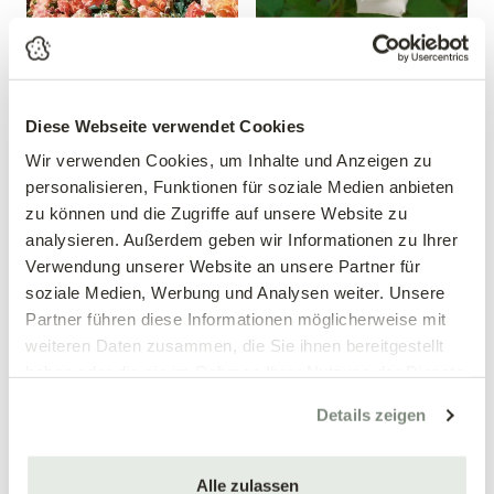
Diese Webseite verwendet Cookies
Beetrose 'Bordüre
Edelrose 'Papst Johannes
Wir verwenden Cookies, um Inhalte und Anzeigen zu
Apricot'®
Paul II'®
personalisieren, Funktionen für soziale Medien anbieten
Rosa 'Bordüre Apricot'®
Rosa 'Papst Johannes Paul
zu können und die Zugriffe auf unsere Website zu
II'®
analysieren. Außerdem geben wir Informationen zu Ihrer
12,99 €
12,99 €
Verwendung unserer Website an unsere Partner für
soziale Medien, Werbung und Analysen weiter. Unsere
mehrere Varianten verfügbar!
mehrere Varianten verfügbar!
Partner führen diese Informationen möglicherweise mit
weiteren Daten zusammen, die Sie ihnen bereitgestellt
haben oder die sie im Rahmen Ihrer Nutzung der Dienste
gesammelt haben.
Details zeigen
Alle zulassen