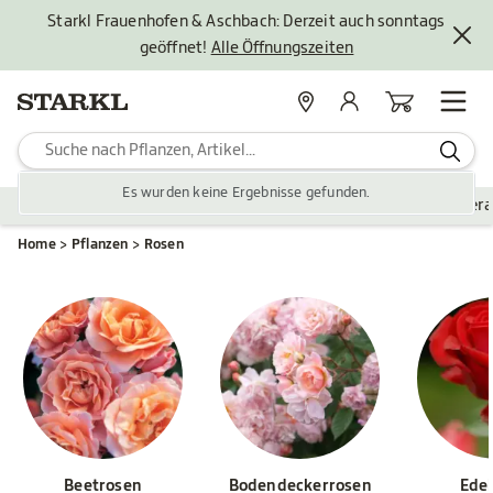
Starkl Frauenhofen & Aschbach: Derzeit auch sonntags
geöffnet!
Alle Öffnungszeiten
Standorte
Mein Konto
Warenkorb
Es wurden keine Ergebnisse gefunden.
Pflanzen
Saisonales
Zubehör
Gartengestaltung
Ver
Home
Pflanzen
Rosen
Beetrosen
Bodendeckerrosen
Ede