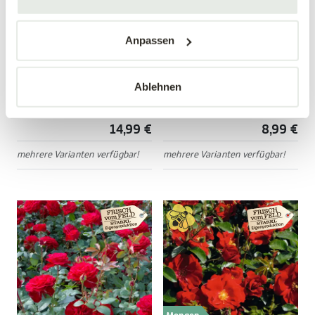
Mengen-
Anpassen
rabatt
Edelrose 'Nostalgie'®
Bodendeckerrose
'Mirato'®
Ablehnen
Rosa 'Nostalgie'®
Rosa 'Mirato'®
14,99 €
8,99 €
mehrere Varianten verfügbar!
mehrere Varianten verfügbar!