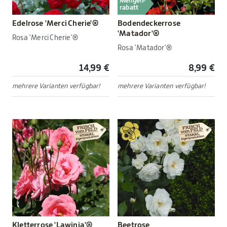
Mengen-
rabatt
Edelrose 'Merci Cherie'®
Bodendeckerrose
'Matador'®
Rosa 'Merci Cherie'®
Rosa 'Matador'®
14,99 €
8,99 €
mehrere Varianten verfügbar!
mehrere Varianten verfügbar!
Kletterrose 'Lawinia'®
Beetrose