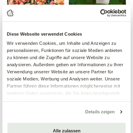
Diese Webseite verwendet Cookies
Beetrose 'Bordüre
Edelrose 'Papst Johannes
Wir verwenden Cookies, um Inhalte und Anzeigen zu
Apricot'®
Paul II'®
personalisieren, Funktionen für soziale Medien anbieten
Rosa 'Bordüre Apricot'®
Rosa 'Papst Johannes Paul
zu können und die Zugriffe auf unsere Website zu
II'®
analysieren. Außerdem geben wir Informationen zu Ihrer
12,99 €
12,99 €
Verwendung unserer Website an unsere Partner für
soziale Medien, Werbung und Analysen weiter. Unsere
mehrere Varianten verfügbar!
mehrere Varianten verfügbar!
Partner führen diese Informationen möglicherweise mit
weiteren Daten zusammen, die Sie ihnen bereitgestellt
haben oder die sie im Rahmen Ihrer Nutzung der Dienste
gesammelt haben.
Details zeigen
Alle zulassen