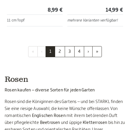
8,99 €
14,99 €
11 cm Topf
mehrere Varianten verfügbar!
«
‹
1
2
3
4
›
»
Rosen
Rosen kaufen – diverse Sorten für jeden Garten
Rosen sind die Königinnen des Gartens – und bei STARKL finden
Sie eine riesige Auswahl, die keine Wünsche offenlassen. Von
romantischen
Englischen Rosen
mit ihrem betörenden Duft
über pflegeleichte
Beetrosen
und üppige
Kletterrosen
bis hin zu
essbaren Sorten und orientalischen Raritäten: Unser