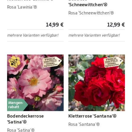
'Schneewittchen'®
Rosa 'Lawinia'®
Rosa 'Schneewittchen'®
14,99 €
12,99 €
mehrere Varianten verfügbar!
mehrere Varianten verfügbar!
Mengen-
rabatt
Bodendeckerrose
Kletterrose 'Santana'®
'Satina'®
Rosa 'Santana'®
Rosa 'Satina'®