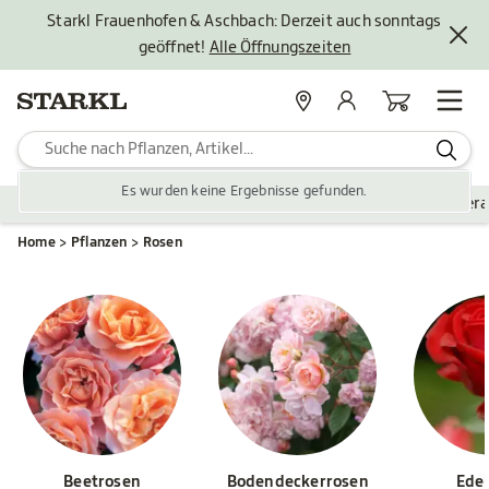
Starkl Frauenhofen & Aschbach: Derzeit auch sonntags
geöffnet!
Alle Öffnungszeiten
Standorte
Mein Konto
Warenkorb
Es wurden keine Ergebnisse gefunden.
Pflanzen
Saisonales
Zubehör
Gartengestaltung
Ver
Home
Pflanzen
Rosen
Beetrosen
Bodendeckerrosen
Ede