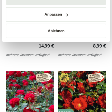
Mengen-
Anpassen
rabatt
Edelrose 'Nostalgie'®
Bodendeckerrose
'Mirato'®
Ablehnen
Rosa 'Nostalgie'®
Rosa 'Mirato'®
14,99 €
8,99 €
mehrere Varianten verfügbar!
mehrere Varianten verfügbar!