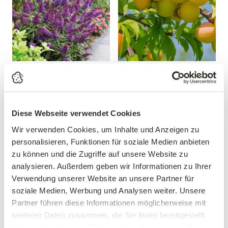
Sommerflieder 'Butterfly
Mirabelle 'Mirabelle von
Candy® Little Purple'
Nancy'
Buddleja davidii 'Butterfly
Prunus domestica 'Mirabelle
Candy® Little Purple'
von Nancy'
Diese Webseite verwendet Cookies
19,99 €
39,90 €
Wir verwenden Cookies, um Inhalte und Anzeigen zu
30-40 cm
personalisieren, Funktionen für soziale Medien anbieten
mehrere Varianten verfügbar!
3 Liter Topf
zu können und die Zugriffe auf unsere Website zu
analysieren. Außerdem geben wir Informationen zu Ihrer
Verwendung unserer Website an unsere Partner für
soziale Medien, Werbung und Analysen weiter. Unsere
Partner führen diese Informationen möglicherweise mit
weiteren Daten zusammen, die Sie ihnen bereitgestellt
haben oder die sie im Rahmen Ihrer Nutzung der Dienste