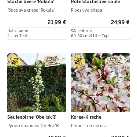
Stachelbeere 'Rokula'
Rote Stachelbeersäule
Ribes uva-crispa 'Rokula'
Ribes uva-crispa
21,99 €
24,99 €
Halbstamm
Säulenform
4 Liter Topf
60-80 cm\4 Liter Topf
Säulenbirne 'Obelisk'®
Korea-Kirsche
Pyrus communis 'Obelisk'®
Prunus tomentosa