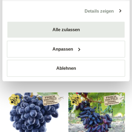
gesammelt haben.
Details zeigen
Alle zulassen
Apfelquitte
Birnenquitte 'Bereczki'
'Konstantinopeler'
Cydonia oblonga 'Bereczki'
Cydonia oblonga
Anpassen
'Konstantinopeler'
34,90 €
34,90 €
Ablehnen
Busch
Busch
10 Liter Topf
10 Liter Topf