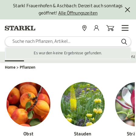
Starkl Frauenhofen & Aschbach: Derzeit auch sonntags
geöffnet!
Alle Öffnungszeiten
Standorte
Mein Konto
Warenkorb
Es wurden keine Ergebnisse gefunden.
Pflanzen
Saisonales
Zubehör
Gartengestaltung
Ver
Home
Pflanzen
Obst
Stauden
Str