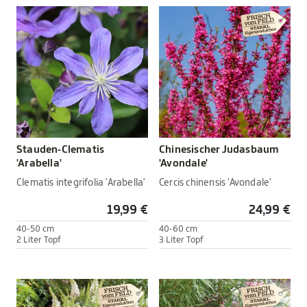
Stauden-Clematis
Chinesischer Judasbaum
'Arabella'
'Avondale'
Clematis integrifolia 'Arabella'
Cercis chinensis 'Avondale'
19,99 €
24,99 €
40-50 cm
40-60 cm
2 Liter Topf
3 Liter Topf