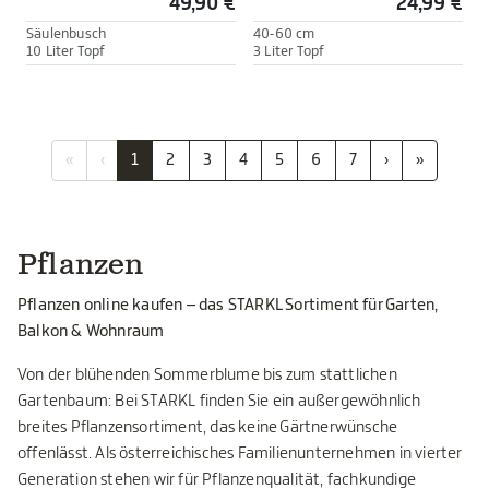
49,90 €
24,99 €
Säulenbusch
40-60 cm
10 Liter Topf
3 Liter Topf
«
‹
1
2
3
4
5
6
7
›
»
Pflanzen
Pflanzen online kaufen – das STARKL Sortiment für Garten,
Balkon & Wohnraum
Von der blühenden Sommerblume bis zum stattlichen
Gartenbaum: Bei STARKL finden Sie ein außergewöhnlich
breites Pflanzensortiment, das keine Gärtnerwünsche
offenlässt. Als österreichisches Familienunternehmen in vierter
Generation stehen wir für Pflanzenqualität, fachkundige