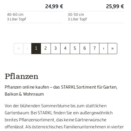
24,99 €
25,99 €
40-60 cm
30-50 cm
3 Liter Topf
3 Liter Topf
«
‹
1
2
3
4
5
6
7
›
»
Pflanzen
Pflanzen online kaufen – das STARKL Sortiment für Garten,
Balkon & Wohnraum
Von der blühenden Sommerblume bis zum stattlichen
Gartenbaum: Bei STARKL finden Sie ein außergewöhnlich
breites Pflanzensortiment, das keine Gärtnerwünsche
offenlässt. Als österreichisches Familienunternehmen in vierter