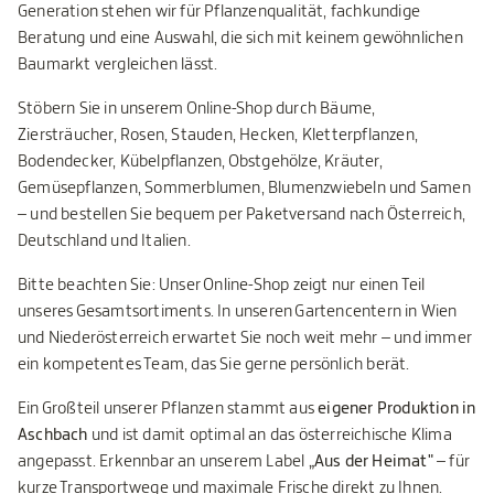
Generation stehen wir für Pflanzenqualität, fachkundige
Beratung und eine Auswahl, die sich mit keinem gewöhnlichen
Baumarkt vergleichen lässt.
Stöbern Sie in unserem Online-Shop durch Bäume,
Ziersträucher, Rosen, Stauden, Hecken, Kletterpflanzen,
Bodendecker, Kübelpflanzen, Obstgehölze, Kräuter,
Gemüsepflanzen, Sommerblumen, Blumenzwiebeln und Samen
– und bestellen Sie bequem per Paketversand nach Österreich,
Deutschland und Italien.
Bitte beachten Sie: Unser Online-Shop zeigt nur einen Teil
unseres Gesamtsortiments. In unseren Gartencentern in Wien
und Niederösterreich erwartet Sie noch weit mehr – und immer
ein kompetentes Team, das Sie gerne persönlich berät.
Ein Großteil unserer Pflanzen stammt aus
eigener Produktion in
Aschbach
und ist damit optimal an das österreichische Klima
angepasst. Erkennbar an unserem Label
„Aus der Heimat"
– für
kurze Transportwege und maximale Frische direkt zu Ihnen.