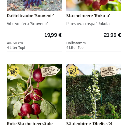
Datteltraube 'Souvenir'
Stachelbeere 'Rokula'
Vitis vinifera 'Souvenir'
Ribes uva-crispa 'Rokula'
19,99 €
21,99 €
40-60 cm
Halbstamm
4 Liter Topf
4 Liter Topf
Rote Stachelbeersäule
Säulenbirne 'Obelisk'®