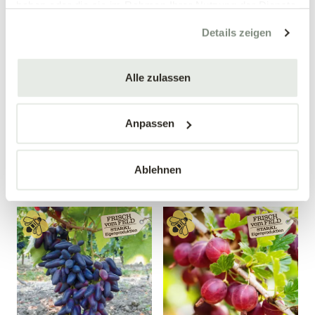
haben oder die sie im Rahmen Ihrer Nutzung der Dienste
gesammelt haben.
Details zeigen
Alle zulassen
Birnenquitte 'Bereczki'
Weintraube 'Nero'
Cydonia oblonga 'Bereczki'
Vitis vinifera 'Nero'
Anpassen
34,90 €
19,99 €
Busch
40-60 cm
10 Liter Topf
4 Liter Topf
Ablehnen