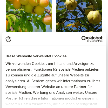
Mirabelle 'Mirabelle von
Apfelquitte
Nancy'
'Konstantinopeler'
Prunus domestica 'Mirabelle
Cydonia oblonga
von Nancy'
'Konstantinopeler'
Diese Webseite verwendet Cookies
39,90 €
34,90 €
Wir verwenden Cookies, um Inhalte und Anzeigen zu
personalisieren, Funktionen für soziale Medien anbieten
Busch
mehrere Varianten verfügbar!
10 Liter Topf
zu können und die Zugriffe auf unsere Website zu
analysieren. Außerdem geben wir Informationen zu Ihrer
Verwendung unserer Website an unsere Partner für
soziale Medien, Werbung und Analysen weiter. Unsere
Partner führen diese Informationen möglicherweise mit
weiteren Daten zusammen, die Sie ihnen bereitgestellt