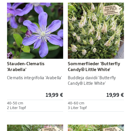
Stauden-Clematis
Sommerflieder 'Butterfly
'Arabella'
Candy® Little White'
Clematis integrifolia 'Arabella'
Buddleja davidii 'Butterfly
Candy® Little White'
19,99 €
19,99 €
40-50 cm
40-60 cm
2 Liter Topf
3 Liter Topf