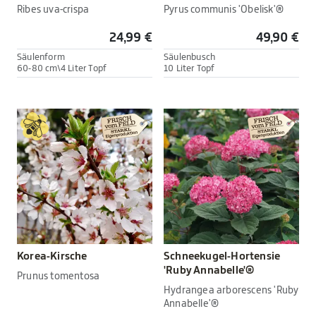
Ribes uva-crispa
Pyrus communis 'Obelisk'®
24,99 €
49,90 €
Säulenform
Säulenbusch
60-80 cm\4 Liter Topf
10 Liter Topf
Korea-Kirsche
Schneekugel-Hortensie
'Ruby Annabelle'®
Prunus tomentosa
Hydrangea arborescens 'Ruby
Annabelle'®