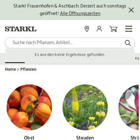
Starkl Frauenhofen & Aschbach: Derzeit auch sonntags
geöffnet!
Alle Öffnungszeiten
Standorte
Mein Konto
Warenkorb
Es wurden keine Ergebnisse gefunden.
Pflanzen
Saisonales
Zubehör
Gartengestaltung
Ver
Home
Pflanzen
Obst
Stauden
Str