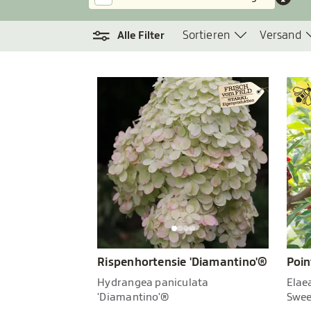
Sortieren
Versand
Alle Filter
Rispenhortensie 'Diamantino'®
Poin
Hydrangea paniculata
Elae
'Diamantino'®
Swee