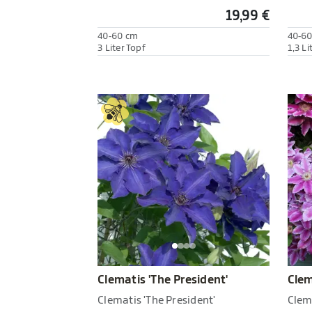
19,99 €
40-60 cm
40-6
3 Liter Topf
1,3 Li
Clematis 'The President'
Clem
Clematis 'The President'
Clema