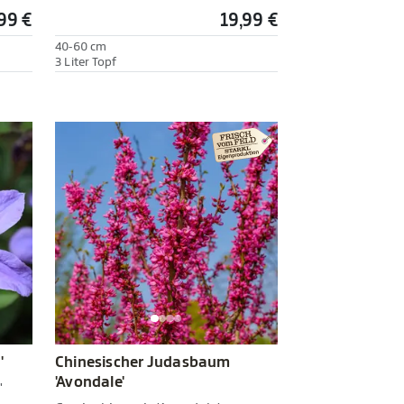
99 €
19,99 €
40-60 cm
3 Liter Topf
'
Chinesischer Judasbaum
'Avondale'
'