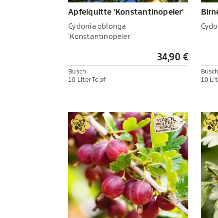
Apfelquitte 'Konstantinopeler'
Birn
Cydonia oblonga
Cydo
'Konstantinopeler'
34,90 €
Busch
Busc
10 Liter Topf
10 Lit