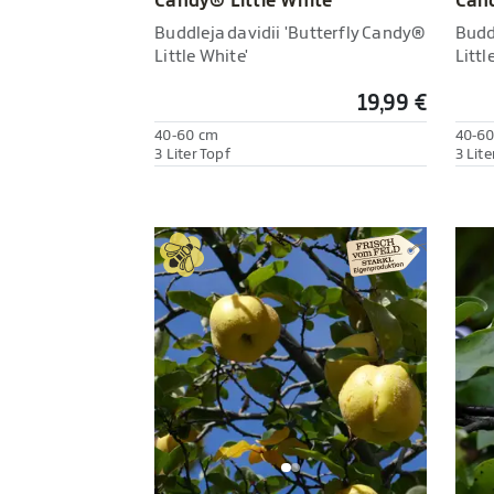
Candy® Little White'
Cand
Buddleja davidii 'Butterfly Candy®
Budd
Little White'
Littl
19,99 €
40-60 cm
40-6
3 Liter Topf
3 Lite