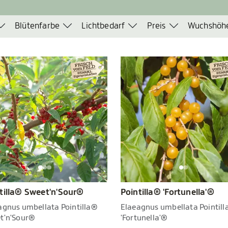
Blütenfarbe
Lichtbedarf
Preis
Wuchshöh
tilla® Sweet'n'Sour®
Pointilla® 'Fortunella'®
agnus umbellata Pointilla®
Elaeagnus umbellata Pointil
t'n'Sour®
'Fortunella'®