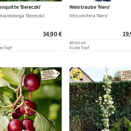
Weintraube 'Nero'
enquitte 'Bereczki'
Vitis vinifera 'Nero'
nia oblonga 'Bereczki'
34,90 €
19,
h
40-60 cm
er Topf
4 Liter Topf