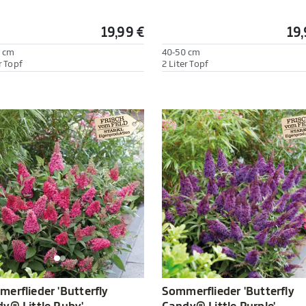
19,99 €
19,
 cm
40-50 cm
r Topf
2 Liter Topf
Sommerflieder 'Butterfly
erflieder 'Butterfly