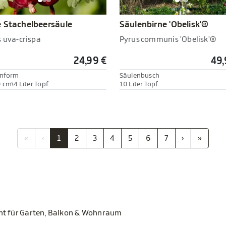
 Stachelbeersäule
Säulenbirne 'Obelisk'®
s uva-crispa
Pyrus communis 'Obelisk'®
24,99 €
49,
enform
Säulenbusch
 cm\4 Liter Topf
10 Liter Topf
«
‹
1
2
3
4
5
6
7
›
»
ent für Garten, Balkon & Wohnraum