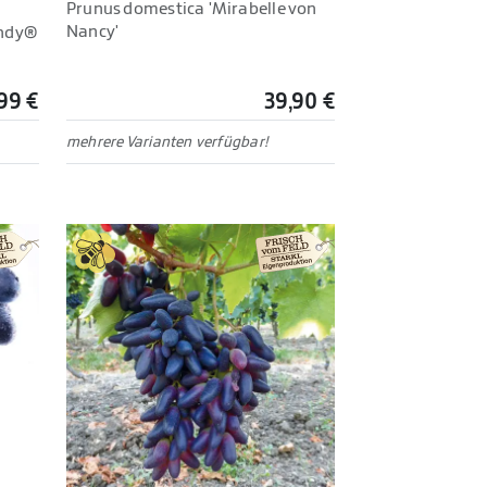
Prunus domestica 'Mirabelle von
Nancy'
andy®
99 €
39,90 €
mehrere Varianten verfügbar!