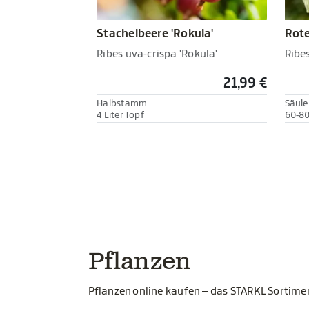
Stachelbeere 'Rokula'
Rote
Ribes uva-crispa 'Rokula'
Ribe
21,99 €
Halbstamm
Säul
4 Liter Topf
60-80
Pflanzen
Pflanzen online kaufen – das STARKL Sortim