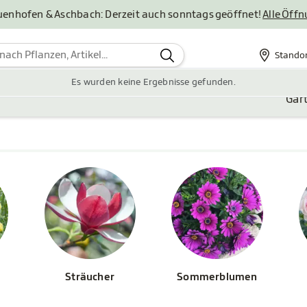
uenhofen & Aschbach: Derzeit auch sonntags geöffnet!
Alle Öff
Stando
Standor
Es wurden keine Ergebnisse gefunden.
Gar
Sträucher
Sommerblumen