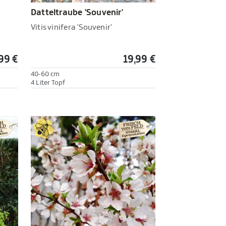
Datteltraube 'Souvenir'
Vitis vinifera 'Souvenir'
99 €
19,99 €
40-60 cm
4 Liter Topf