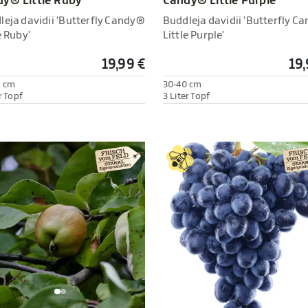
Candy® Little Purple'
y® Little Ruby'
Buddleja davidii 'Butterfly C
leja davidii 'Butterfly Candy®
Little Purple'
e Ruby'
19,99 €
19,
0 cm
30-40 cm
r Topf
3 Liter Topf