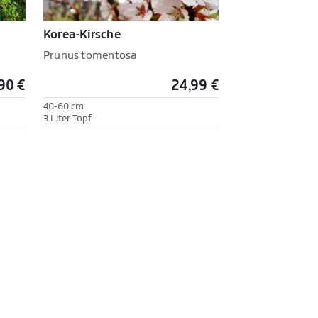
Korea-Kirsche
Prunus tomentosa
90 €
24,99 €
40-60 cm
3 Liter Topf