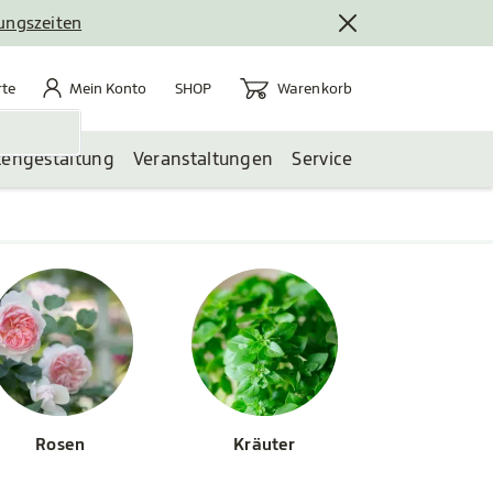
nungszeiten
rte
Mein Konto
Warenkorb
te
Mein Konto
Warenkorb
SHOP
tengestaltung
Veranstaltungen
Service
Rosen
Kräuter