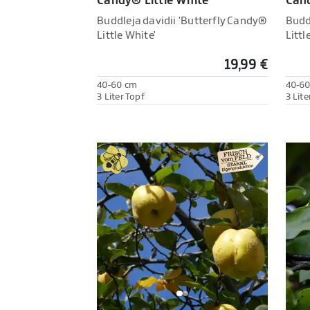
Candy® Little White'
Cand
Buddleja davidii 'Butterfly Candy®
Budd
Little White'
Littl
19,99 €
40-60 cm
40-6
3 Liter Topf
3 Lite