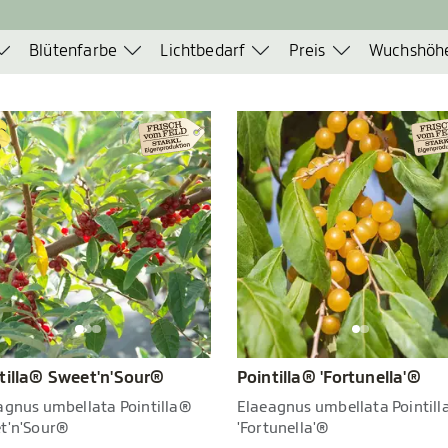
Blütenfarbe
Lichtbedarf
Preis
Wuchshöh
tilla® Sweet'n'Sour®
Pointilla® 'Fortunella'®
agnus umbellata Pointilla®
Elaeagnus umbellata Pointil
t'n'Sour®
'Fortunella'®