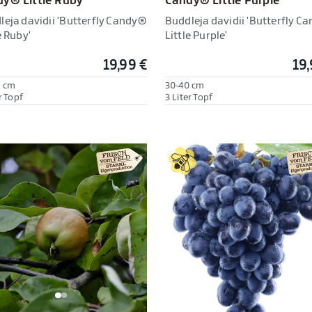
Candy® Little Purple'
y® Little Ruby'
Buddleja davidii 'Butterfly C
leja davidii 'Butterfly Candy®
Little Purple'
e Ruby'
19,99 €
19,
0 cm
30-40 cm
r Topf
3 Liter Topf