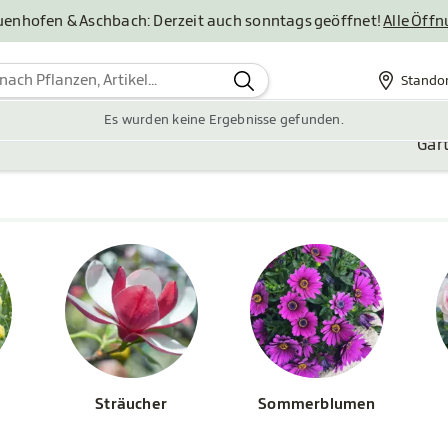
uenhofen & Aschbach: Derzeit auch sonntags geöffnet!
Alle Öff
Stando
Standor
Es wurden keine Ergebnisse gefunden.
Gar
Sträucher
Sommerblumen