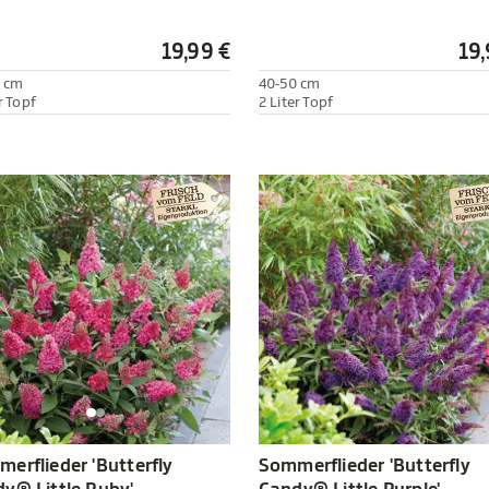
19,99 €
19,
 cm
40-50 cm
r Topf
2 Liter Topf
Sommerflieder 'Butterfly
erflieder 'Butterfly