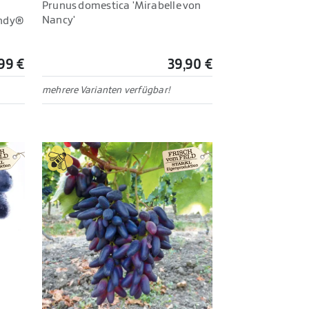
Prunus domestica 'Mirabelle von
Nancy'
andy®
99 €
39,90 €
mehrere Varianten verfügbar!