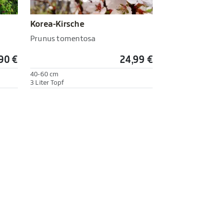
Korea-Kirsche
Prunus tomentosa
90 €
24,99 €
40-60 cm
3 Liter Topf