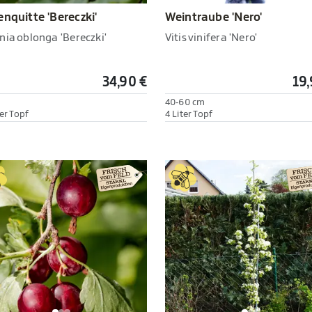
Weintraube 'Nero'
enquitte 'Bereczki'
Vitis vinifera 'Nero'
nia oblonga 'Bereczki'
34,90 €
19,
h
40-60 cm
er Topf
4 Liter Topf