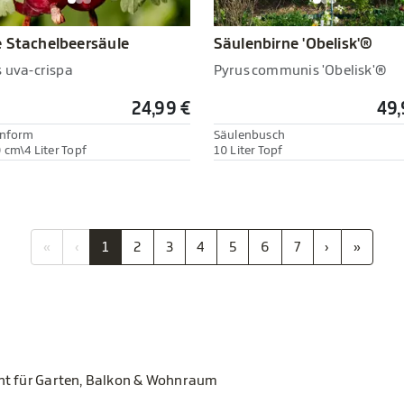
 Stachelbeersäule
Säulenbirne 'Obelisk'®
s uva-crispa
Pyrus communis 'Obelisk'®
24,99 €
49,
enform
Säulenbusch
 cm\4 Liter Topf
10 Liter Topf
«
‹
1
2
3
4
5
6
7
›
»
ent für Garten, Balkon & Wohnraum