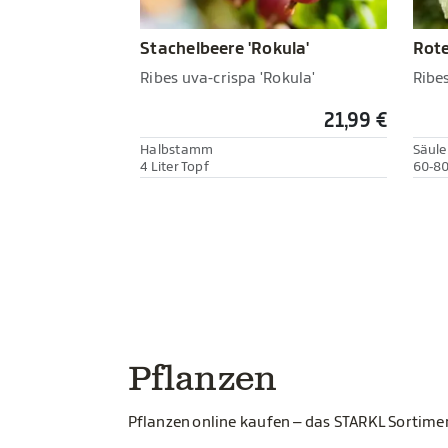
Stachelbeere 'Rokula'
Rote
Ribes uva-crispa 'Rokula'
Ribe
21,99 €
Halbstamm
Säul
4 Liter Topf
60-80
Pflanzen
Pflanzen online kaufen – das STARKL Sortim