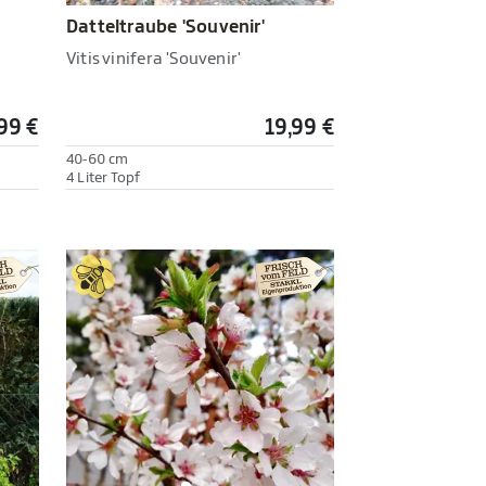
Datteltraube 'Souvenir'
Vitis vinifera 'Souvenir'
99 €
19,99 €
40-60 cm
4 Liter Topf