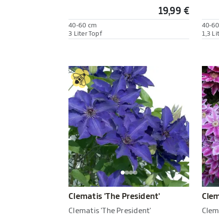
19,99 €
40-60 cm
40-6
3 Liter Topf
1,3 Li
Clematis 'The President'
Clem
Clematis 'The President'
Clema