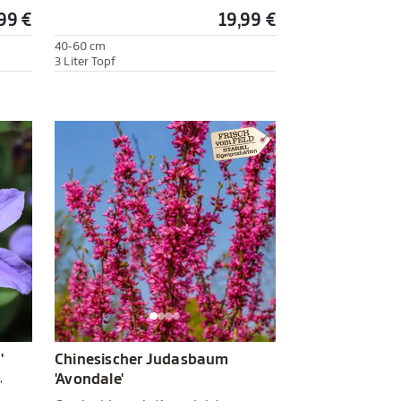
99 €
19,99 €
40-60 cm
3 Liter Topf
'
Chinesischer Judasbaum
'Avondale'
'