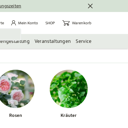
nungszeiten
rte
Mein Konto
Warenkorb
te
Mein Konto
Warenkorb
SHOP
tengestaltung
Veranstaltungen
Service
Rosen
Kräuter