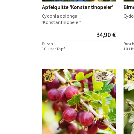
Apfelquitte 'Konstantinopeler'
Birn
Cydonia oblonga
Cydo
'Konstantinopeler'
34,90 €
Busch
Busc
10 Liter Topf
10 Lit