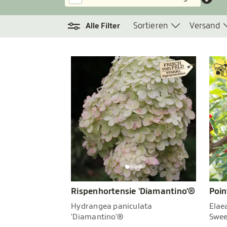
Sortieren
Versand
Alle Filter
Rispenhortensie 'Diamantino'®
Poin
Hydrangea paniculata
Elae
'Diamantino'®
Swee