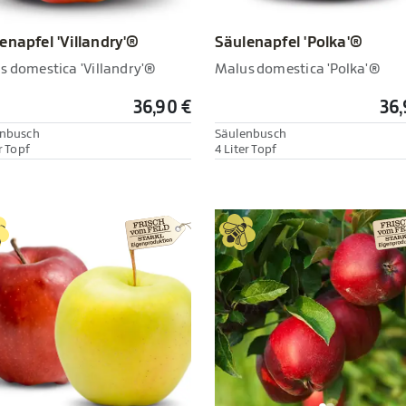
enapfel 'Villandry'®
Säulenapfel 'Polka'®
s domestica 'Villandry'®
Malus domestica 'Polka'®
36,90 €
36,
enbusch
Säulenbusch
r Topf
4 Liter Topf