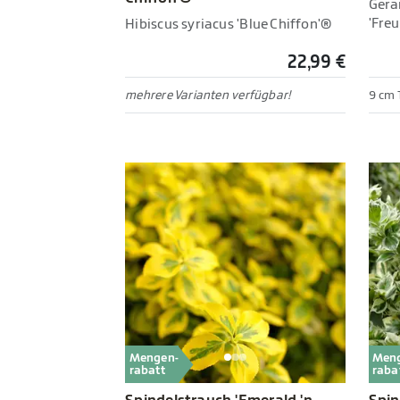
Gera
'Fre
Hibiscus syriacus 'Blue Chiffon'®
22,99 €
mehrere Varianten verfügbar!
9 cm 
Mengen-
Men
rabatt
raba