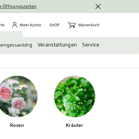
le Öffnungszeiten
rte
Mein Konto
Warenkorb
te
Mein Konto
Warenkorb
SHOP
tengestaltung
Veranstaltungen
Service
Rosen
Kräuter