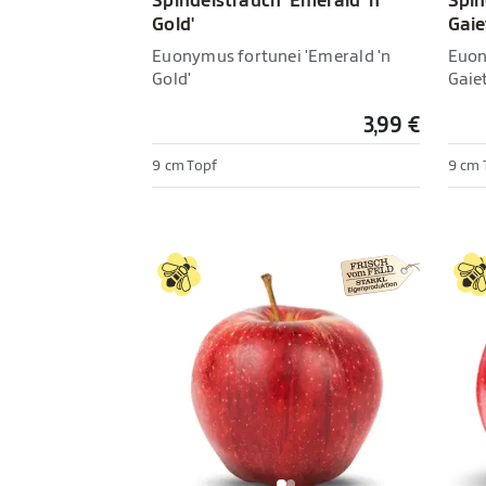
Spindelstrauch 'Emerald 'n
Spin
Gold'
Gaie
Euonymus fortunei 'Emerald 'n
Euon
Gold'
Gaiet
3,99 €
9 cm Topf
9 cm 