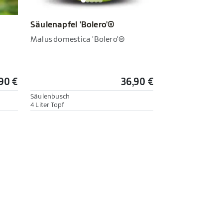
Säulenapfel 'Bolero'®
®
Malus domestica 'Bolero'®
90 €
36,90 €
Säulenbusch
4 Liter Topf