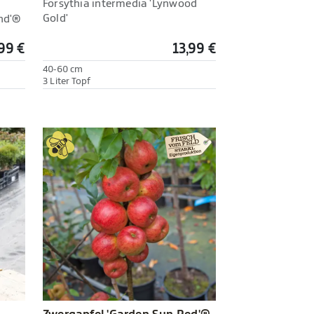
Forsythia intermedia 'Lynwood
Gold'
nd'®
,99 €
13,99 €
40-60 cm
3 Liter Topf