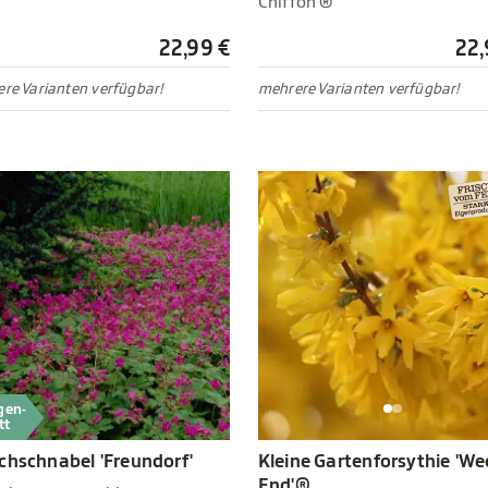
Chiffon'®
22,99 €
22,
re Varianten verfügbar!
mehrere Varianten verfügbar!
gen-
tt
chschnabel 'Freundorf'
Kleine Gartenforsythie 'We
End'®