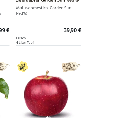
Zwergapfel 'Garden Sun Red'®
Malus domestica 'Garden Sun
Red'®
a‘
99 €
39,90 €
Busch
4 Liter Topf