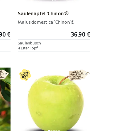
Säulenapfel 'Chinon'®
Malus domestica 'Chinon'®
90 €
36,90 €
Säulenbusch
4 Liter Topf