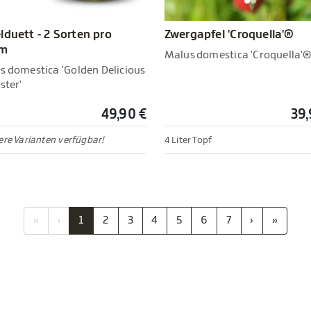
lduett - 2 Sorten pro
Zwergapfel 'Croquella'®
m
Malus domestica 'Croquella'
s domestica 'Golden Delicious
ster'
49,90 €
39,
re Varianten verfügbar!
4 Liter Topf
«
‹
1
2
3
4
5
6
7
›
»