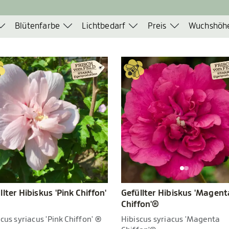
Blütenfarbe
Lichtbedarf
Preis
Wuchshöh
llter Hibiskus 'Pink Chiffon'
Gefüllter Hibiskus 'Magent
Chiffon'®
cus syriacus 'Pink Chiffon' ®
Hibiscus syriacus 'Magenta