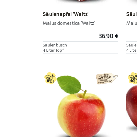
Säul
Säulenapfel 'Waltz'
Malu
Malus domestica 'Waltz'
36,90 €
Säulenbusch
Säul
4 Liter Topf
4 Lite