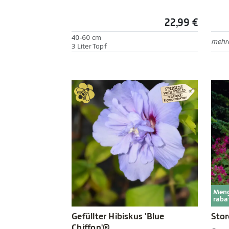
22,99 €
40-60 cm
mehre
3 Liter Topf
Men
raba
Gefüllter Hibiskus 'Blue
Stor
Chiffon'®