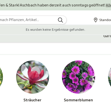
en & Starkl Aschbach haben derzeit auch sonntags geöffnet!
Al
Stando
Standor
Es wurden keine Ergebnisse gefunden.
Gar
Sträucher
Sommerblumen