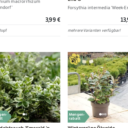
nium macrorrhizum
undorf'
Forsythia intermedia 'Week-E
3,99 €
13
Topf
mehrere Varianten verfügbar!
gen-
Mengen-
tt
rabatt