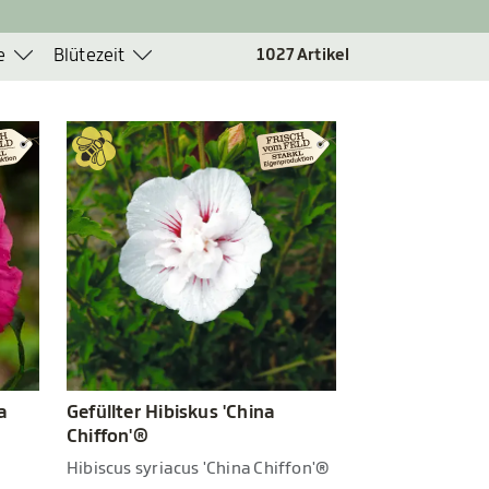
e
Blütezeit
1027
Artikel
Gefüllter Hibiskus 'China
a
Chiffon'®
Hibiscus syriacus 'China Chiffon'®