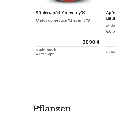
Säulenapfel 'Cheverny'®
Apfe
Bau
Malus domestica 'Cheverny'®
Malu
& Glo
36,90 €
Säulenbusch
mehre
4 Liter Topf
Pflanzen