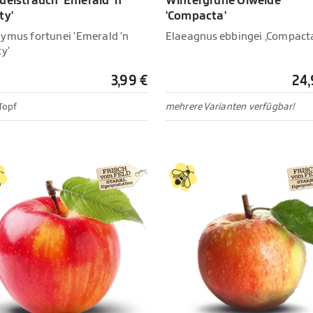
delstrauch 'Emerald 'n
Wintergrüne Ölweide
ty'
'Compacta'
ymus fortunei 'Emerald 'n
Elaeagnus ebbingei ‚Compact
y'
3,99 €
24,
Topf
mehrere Varianten verfügbar!