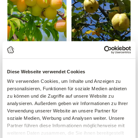
Mirabelle 'Mirabelle von
Apfelquitte
Nancy'
'Konstantinopeler'
Prunus domestica 'Mirabelle
Cydonia oblonga
von Nancy'
'Konstantinopeler'
Diese Webseite verwendet Cookies
39,90 €
34,90 €
Wir verwenden Cookies, um Inhalte und Anzeigen zu
personalisieren, Funktionen für soziale Medien anbieten
Busch
mehrere Varianten verfügbar!
10 Liter Topf
zu können und die Zugriffe auf unsere Website zu
analysieren. Außerdem geben wir Informationen zu Ihrer
Verwendung unserer Website an unsere Partner für
soziale Medien, Werbung und Analysen weiter. Unsere
Partner führen diese Informationen möglicherweise mit
weiteren Daten zusammen, die Sie ihnen bereitgestellt