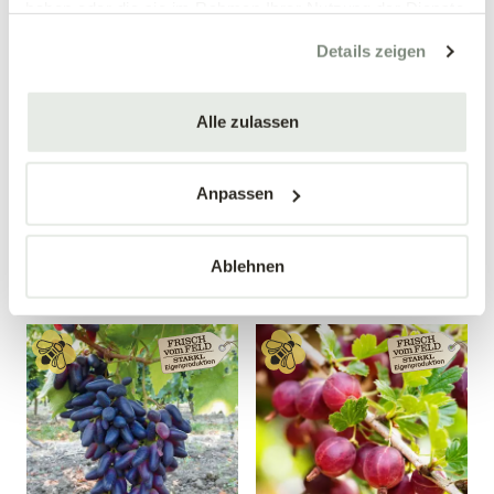
haben oder die sie im Rahmen Ihrer Nutzung der Dienste
gesammelt haben.
Details zeigen
Alle zulassen
Birnenquitte 'Bereczki'
Weintraube 'Nero'
Cydonia oblonga 'Bereczki'
Vitis vinifera 'Nero'
Anpassen
34,90 €
19,99 €
Busch
40-60 cm
10 Liter Topf
4 Liter Topf
Ablehnen