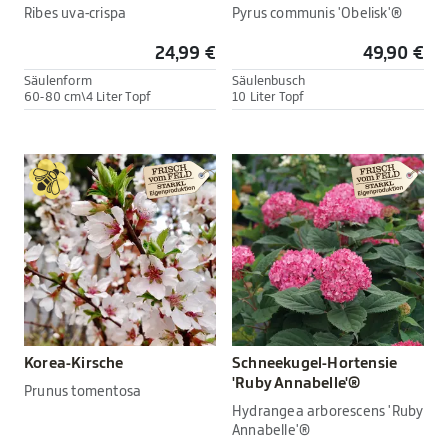
Ribes uva-crispa
Pyrus communis 'Obelisk'®
24,99 €
49,90 €
Säulenform
Säulenbusch
60-80 cm\4 Liter Topf
10 Liter Topf
Korea-Kirsche
Schneekugel-Hortensie
'Ruby Annabelle'®
Prunus tomentosa
Hydrangea arborescens 'Ruby
Annabelle'®