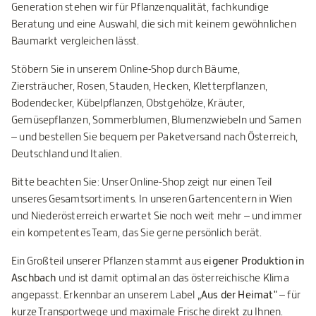
Generation stehen wir für Pflanzenqualität, fachkundige
Beratung und eine Auswahl, die sich mit keinem gewöhnlichen
Baumarkt vergleichen lässt.
Stöbern Sie in unserem Online-Shop durch Bäume,
Ziersträucher, Rosen, Stauden, Hecken, Kletterpflanzen,
Bodendecker, Kübelpflanzen, Obstgehölze, Kräuter,
Gemüsepflanzen, Sommerblumen, Blumenzwiebeln und Samen
– und bestellen Sie bequem per Paketversand nach Österreich,
Deutschland und Italien.
Bitte beachten Sie: Unser Online-Shop zeigt nur einen Teil
unseres Gesamtsortiments. In unseren Gartencentern in Wien
und Niederösterreich erwartet Sie noch weit mehr – und immer
ein kompetentes Team, das Sie gerne persönlich berät.
Ein Großteil unserer Pflanzen stammt aus
eigener Produktion in
Aschbach
und ist damit optimal an das österreichische Klima
angepasst. Erkennbar an unserem Label
„Aus der Heimat"
– für
kurze Transportwege und maximale Frische direkt zu Ihnen.