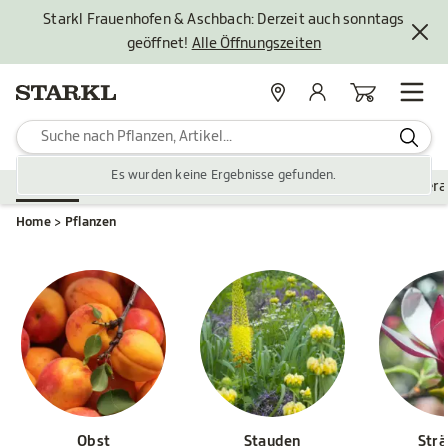
Starkl Frauenhofen & Aschbach: Derzeit auch sonntags
geöffnet!
Alle Öffnungszeiten
Standorte
Mein Konto
Warenkorb
Es wurden keine Ergebnisse gefunden.
Pflanzen
Saisonales
Zubehör
Gartengestaltung
Ver
Home
Pflanzen
Obst
Stauden
Str