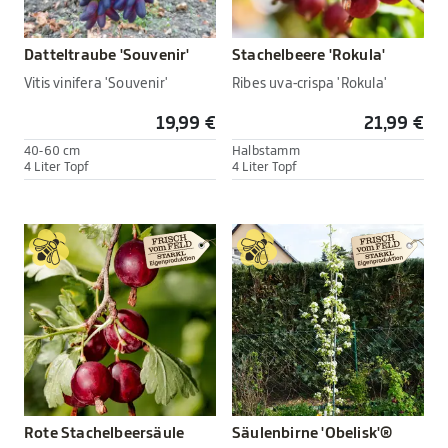
Datteltraube 'Souvenir'
Stachelbeere 'Rokula'
Vitis vinifera 'Souvenir'
Ribes uva-crispa 'Rokula'
19,99 €
21,99 €
40-60 cm
Halbstamm
4 Liter Topf
4 Liter Topf
Rote Stachelbeersäule
Säulenbirne 'Obelisk'®