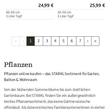
24,99 €
25,99 €
40-60 cm
30-50 cm
3 Liter Topf
3 Liter Topf
«
‹
1
2
3
4
5
6
7
›
»
Pflanzen
Pflanzen online kaufen – das STARKL Sortiment für Garten,
Balkon & Wohnraum
Von der blühenden Sommerblume bis zum stattlichen
Gartenbaum: Bei STARKL finden Sie ein außergewöhnlich
breites Pflanzensortiment, das keine Gärtnerwünsche
offenlässt. Als österreichisches Familienunternehmen in vierter