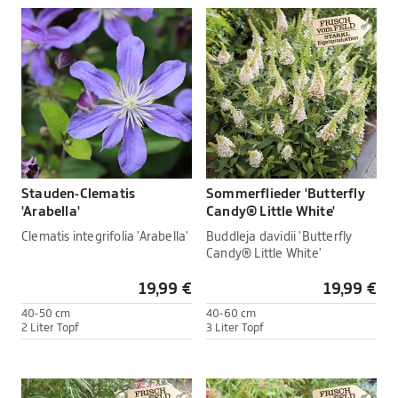
Stauden-Clematis
Sommerflieder 'Butterfly
'Arabella'
Candy® Little White'
Clematis integrifolia 'Arabella'
Buddleja davidii 'Butterfly
Candy® Little White'
19,99 €
19,99 €
40-50 cm
40-60 cm
2 Liter Topf
3 Liter Topf