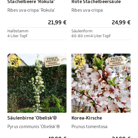
Stachelbeere 'Rokula'
Rote Stachelbeersäule
Ribes uva-crispa 'Rokula'
Ribes uva-crispa
21,99 €
24,99 €
Halbstamm
Säulenform
4 Liter Topf
60-80 cm\4 Liter Topf
Säulenbirne 'Obelisk'®
Korea-Kirsche
Pyrus communis 'Obelisk'®
Prunus tomentosa