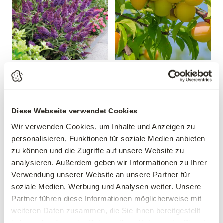
Sommerflieder 'Butterfly
Mirabelle 'Mirabelle von
Candy® Little Purple'
Nancy'
Buddleja davidii 'Butterfly
Prunus domestica 'Mirabelle
Candy® Little Purple'
von Nancy'
Diese Webseite verwendet Cookies
19,99 €
39,90 €
Wir verwenden Cookies, um Inhalte und Anzeigen zu
30-40 cm
personalisieren, Funktionen für soziale Medien anbieten
mehrere Varianten verfügbar!
3 Liter Topf
zu können und die Zugriffe auf unsere Website zu
analysieren. Außerdem geben wir Informationen zu Ihrer
Verwendung unserer Website an unsere Partner für
soziale Medien, Werbung und Analysen weiter. Unsere
Partner führen diese Informationen möglicherweise mit
weiteren Daten zusammen, die Sie ihnen bereitgestellt
haben oder die sie im Rahmen Ihrer Nutzung der Dienste