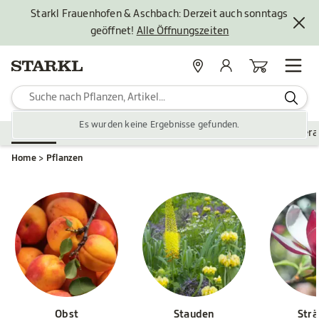
Starkl Frauenhofen & Aschbach: Derzeit auch sonntags
geöffnet!
Alle Öffnungszeiten
Standorte
Mein Konto
Warenkorb
Es wurden keine Ergebnisse gefunden.
Pflanzen
Saisonales
Zubehör
Gartengestaltung
Ver
Home
Pflanzen
Obst
Stauden
Str