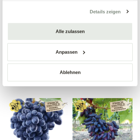
gesammelt haben.
Details zeigen
Alle zulassen
Apfelquitte
Birnenquitte 'Bereczki'
'Konstantinopeler'
Cydonia oblonga 'Bereczki'
Cydonia oblonga
Anpassen
'Konstantinopeler'
34,90 €
34,90 €
Ablehnen
Busch
Busch
10 Liter Topf
10 Liter Topf