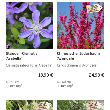
Stauden-Clematis
Chinesischer Judasbaum
'Arabella'
'Avondale'
Clematis integrifolia 'Arabella'
Cercis chinensis 'Avondale'
19,99 €
24,99 €
40-50 cm
40-60 cm
2 Liter Topf
3 Liter Topf