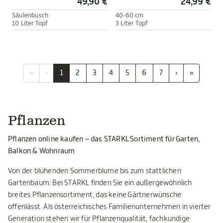
49,90 €
24,99 €
Säulenbusch
40-60 cm
10 Liter Topf
3 Liter Topf
«
‹
1
2
3
4
5
6
7
›
»
Pflanzen
Pflanzen online kaufen – das STARKL Sortiment für Garten,
Balkon & Wohnraum
Von der blühenden Sommerblume bis zum stattlichen
Gartenbaum: Bei STARKL finden Sie ein außergewöhnlich
breites Pflanzensortiment, das keine Gärtnerwünsche
offenlässt. Als österreichisches Familienunternehmen in vierter
Generation stehen wir für Pflanzenqualität, fachkundige