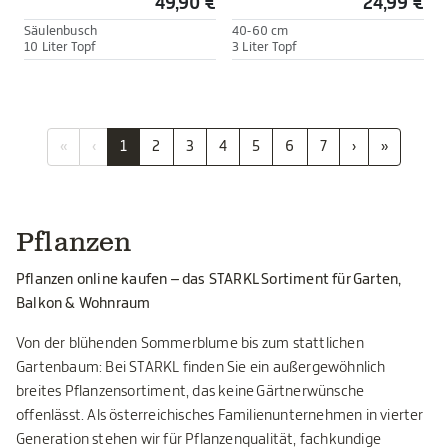
49,90 €
24,99 €
Säulenbusch
40-60 cm
10 Liter Topf
3 Liter Topf
«
‹
1
2
3
4
5
6
7
›
»
Pflanzen
Pflanzen online kaufen – das STARKL Sortiment für Garten,
Balkon & Wohnraum
Von der blühenden Sommerblume bis zum stattlichen
Gartenbaum: Bei STARKL finden Sie ein außergewöhnlich
breites Pflanzensortiment, das keine Gärtnerwünsche
offenlässt. Als österreichisches Familienunternehmen in vierter
Generation stehen wir für Pflanzenqualität, fachkundige