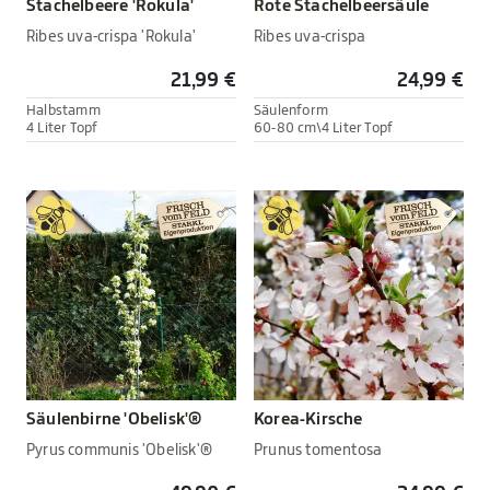
Stachelbeere 'Rokula'
Rote Stachelbeersäule
Ribes uva-crispa 'Rokula'
Ribes uva-crispa
21,99 €
24,99 €
Halbstamm
Säulenform
4 Liter Topf
60-80 cm\4 Liter Topf
Säulenbirne 'Obelisk'®
Korea-Kirsche
Pyrus communis 'Obelisk'®
Prunus tomentosa