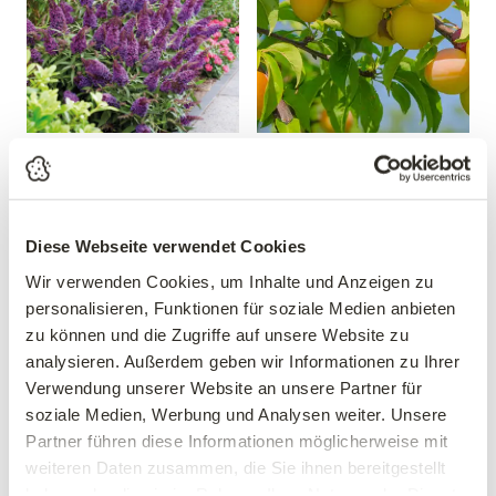
Sommerflieder 'Butterfly
Mirabelle 'Mirabelle von
Candy® Little Purple'
Nancy'
Buddleja davidii 'Butterfly
Prunus domestica 'Mirabelle
Candy® Little Purple'
von Nancy'
Diese Webseite verwendet Cookies
19,99 €
39,90 €
Wir verwenden Cookies, um Inhalte und Anzeigen zu
30-40 cm
personalisieren, Funktionen für soziale Medien anbieten
mehrere Varianten verfügbar!
3 Liter Topf
zu können und die Zugriffe auf unsere Website zu
analysieren. Außerdem geben wir Informationen zu Ihrer
Verwendung unserer Website an unsere Partner für
soziale Medien, Werbung und Analysen weiter. Unsere
Partner führen diese Informationen möglicherweise mit
weiteren Daten zusammen, die Sie ihnen bereitgestellt
haben oder die sie im Rahmen Ihrer Nutzung der Dienste