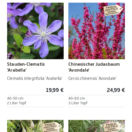
Stauden-Clematis
Chinesischer Judasbaum
'Arabella'
'Avondale'
Clematis integrifolia 'Arabella'
Cercis chinensis 'Avondale'
19,99 €
24,99 €
40-50 cm
40-60 cm
2 Liter Topf
3 Liter Topf