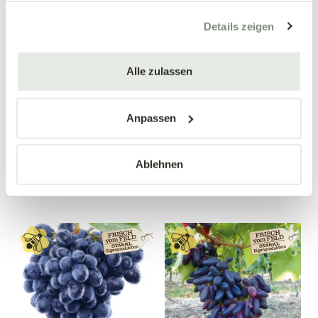
gesammelt haben.
Details zeigen
Alle zulassen
Apfelquitte
Birnenquitte 'Bereczki'
'Konstantinopeler'
Cydonia oblonga 'Bereczki'
Cydonia oblonga
Anpassen
'Konstantinopeler'
34,90 €
34,90 €
Ablehnen
Busch
Busch
10 Liter Topf
10 Liter Topf