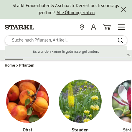
Starkl Frauenhofen & Aschbach: Derzeit auch sonntags
geöffnet!
Alle Öffnungszeiten
Standorte
Mein Konto
Warenkorb
Es wurden keine Ergebnisse gefunden.
Pflanzen
Saisonales
Zubehör
Gartengestaltung
Ver
Home
Pflanzen
Obst
Stauden
Str