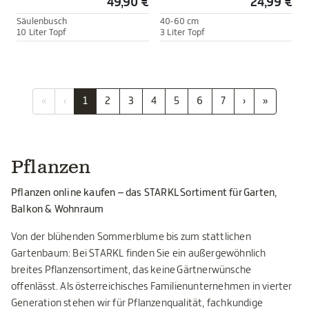
49,90 €
24,99 €
Säulenbusch
40-60 cm
10 Liter Topf
3 Liter Topf
«
‹
1
2
3
4
5
6
7
›
»
Pflanzen
Pflanzen online kaufen – das STARKL Sortiment für Garten,
Balkon & Wohnraum
Von der blühenden Sommerblume bis zum stattlichen
Gartenbaum: Bei STARKL finden Sie ein außergewöhnlich
breites Pflanzensortiment, das keine Gärtnerwünsche
offenlässt. Als österreichisches Familienunternehmen in vierter
Generation stehen wir für Pflanzenqualität, fachkundige