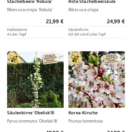
Stachelbeere 'Rokula'
Rote Stachelbeersäule
Ribes uva-crispa 'Rokula'
Ribes uva-crispa
21,99 €
24,99 €
Halbstamm
Säulenform
4 Liter Topf
60-80 cm\4 Liter Topf
Säulenbirne 'Obelisk'®
Korea-Kirsche
Pyrus communis 'Obelisk'®
Prunus tomentosa