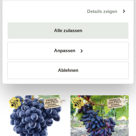
gesammelt haben.
Details zeigen
Alle zulassen
Apfelquitte
Birnenquitte 'Bereczki'
'Konstantinopeler'
Cydonia oblonga 'Bereczki'
Cydonia oblonga
Anpassen
'Konstantinopeler'
34,90 €
34,90 €
Ablehnen
Busch
Busch
10 Liter Topf
10 Liter Topf