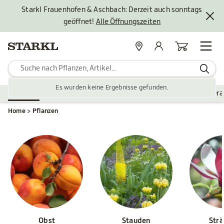
Starkl Frauenhofen & Aschbach: Derzeit auch sonntags
geöffnet!
Alle Öffnungszeiten
Standorte
Mein Konto
Warenkorb
Es wurden keine Ergebnisse gefunden.
Pflanzen
Saisonales
Zubehör
Gartengestaltung
Ver
Home
Pflanzen
Obst
Stauden
Str