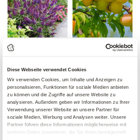
Sommerflieder 'Butterfly
Mirabelle 'Mirabelle von
Candy® Little Purple'
Nancy'
Buddleja davidii 'Butterfly
Prunus domestica 'Mirabelle
Candy® Little Purple'
von Nancy'
Diese Webseite verwendet Cookies
19,99 €
39,90 €
Wir verwenden Cookies, um Inhalte und Anzeigen zu
30-40 cm
personalisieren, Funktionen für soziale Medien anbieten
mehrere Varianten verfügbar!
3 Liter Topf
zu können und die Zugriffe auf unsere Website zu
analysieren. Außerdem geben wir Informationen zu Ihrer
Verwendung unserer Website an unsere Partner für
soziale Medien, Werbung und Analysen weiter. Unsere
Partner führen diese Informationen möglicherweise mit
weiteren Daten zusammen, die Sie ihnen bereitgestellt
haben oder die sie im Rahmen Ihrer Nutzung der Dienste