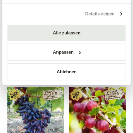
haben oder die sie im Rahmen Ihrer Nutzung der Dienste
gesammelt haben.
Details zeigen
Alle zulassen
Birnenquitte 'Bereczki'
Weintraube 'Nero'
Cydonia oblonga 'Bereczki'
Vitis vinifera 'Nero'
Anpassen
34,90 €
19,99 €
Busch
40-60 cm
10 Liter Topf
4 Liter Topf
Ablehnen