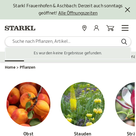
Starkl Frauenhofen & Aschbach: Derzeit auch sonntags
geöffnet!
Alle Öffnungszeiten
Standorte
Mein Konto
Warenkorb
Es wurden keine Ergebnisse gefunden.
Pflanzen
Saisonales
Zubehör
Gartengestaltung
Ver
Home
Pflanzen
Obst
Stauden
Str