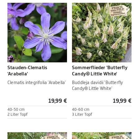
Stauden-Clematis
Sommerflieder 'Butterfly
'Arabella'
Candy® Little White'
Clematis integrifolia 'Arabella'
Buddleja davidii 'Butterfly
Candy® Little White'
19,99 €
19,99 €
40-50 cm
40-60 cm
2 Liter Topf
3 Liter Topf