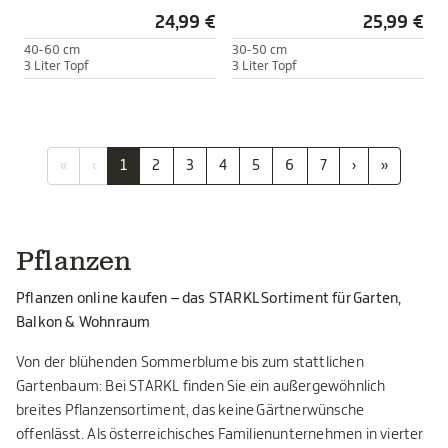
24,99 €
25,99 €
40-60 cm
30-50 cm
3 Liter Topf
3 Liter Topf
«
‹
1
2
3
4
5
6
7
›
»
Pflanzen
Pflanzen online kaufen – das STARKL Sortiment für Garten,
Balkon & Wohnraum
Von der blühenden Sommerblume bis zum stattlichen
Gartenbaum: Bei STARKL finden Sie ein außergewöhnlich
breites Pflanzensortiment, das keine Gärtnerwünsche
offenlässt. Als österreichisches Familienunternehmen in vierter