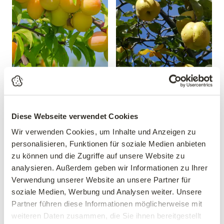
Mirabelle 'Mirabelle von
Apfelquitte
Nancy'
'Konstantinopeler'
Prunus domestica 'Mirabelle
Cydonia oblonga
von Nancy'
'Konstantinopeler'
Diese Webseite verwendet Cookies
39,90 €
34,90 €
Wir verwenden Cookies, um Inhalte und Anzeigen zu
personalisieren, Funktionen für soziale Medien anbieten
Busch
mehrere Varianten verfügbar!
10 Liter Topf
zu können und die Zugriffe auf unsere Website zu
analysieren. Außerdem geben wir Informationen zu Ihrer
Verwendung unserer Website an unsere Partner für
soziale Medien, Werbung und Analysen weiter. Unsere
Partner führen diese Informationen möglicherweise mit
weiteren Daten zusammen, die Sie ihnen bereitgestellt