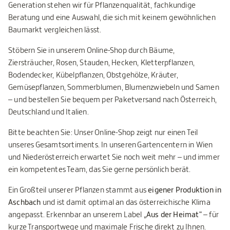
Generation stehen wir für Pflanzenqualität, fachkundige
Beratung und eine Auswahl, die sich mit keinem gewöhnlichen
Baumarkt vergleichen lässt.
Stöbern Sie in unserem Online-Shop durch Bäume,
Ziersträucher, Rosen, Stauden, Hecken, Kletterpflanzen,
Bodendecker, Kübelpflanzen, Obstgehölze, Kräuter,
Gemüsepflanzen, Sommerblumen, Blumenzwiebeln und Samen
– und bestellen Sie bequem per Paketversand nach Österreich,
Deutschland und Italien.
Bitte beachten Sie: Unser Online-Shop zeigt nur einen Teil
unseres Gesamtsortiments. In unseren Gartencentern in Wien
und Niederösterreich erwartet Sie noch weit mehr – und immer
ein kompetentes Team, das Sie gerne persönlich berät.
Ein Großteil unserer Pflanzen stammt aus
eigener Produktion in
Aschbach
und ist damit optimal an das österreichische Klima
angepasst. Erkennbar an unserem Label
„Aus der Heimat"
– für
kurze Transportwege und maximale Frische direkt zu Ihnen.