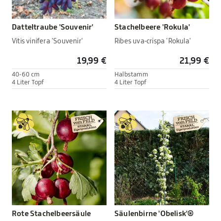
Datteltraube 'Souvenir'
Stachelbeere 'Rokula'
Vitis vinifera 'Souvenir'
Ribes uva-crispa 'Rokula'
19,99 €
21,99 €
40-60 cm
Halbstamm
4 Liter Topf
4 Liter Topf
Rote Stachelbeersäule
Säulenbirne 'Obelisk'®