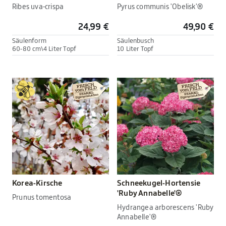
Ribes uva-crispa
Pyrus communis 'Obelisk'®
24,99 €
49,90 €
Säulenform
Säulenbusch
60-80 cm\4 Liter Topf
10 Liter Topf
Korea-Kirsche
Schneekugel-Hortensie
'Ruby Annabelle'®
Prunus tomentosa
Hydrangea arborescens 'Ruby
Annabelle'®