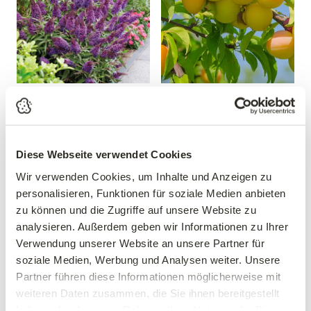
Sommerflieder 'Butterfly
Mirabelle 'Mirabelle von
Candy® Little Purple'
Nancy'
Buddleja davidii 'Butterfly
Prunus domestica 'Mirabelle
Candy® Little Purple'
von Nancy'
Diese Webseite verwendet Cookies
19,99 €
39,90 €
Wir verwenden Cookies, um Inhalte und Anzeigen zu
30-40 cm
personalisieren, Funktionen für soziale Medien anbieten
mehrere Varianten verfügbar!
3 Liter Topf
zu können und die Zugriffe auf unsere Website zu
analysieren. Außerdem geben wir Informationen zu Ihrer
Verwendung unserer Website an unsere Partner für
soziale Medien, Werbung und Analysen weiter. Unsere
Partner führen diese Informationen möglicherweise mit
weiteren Daten zusammen, die Sie ihnen bereitgestellt
haben oder die sie im Rahmen Ihrer Nutzung der Dienste