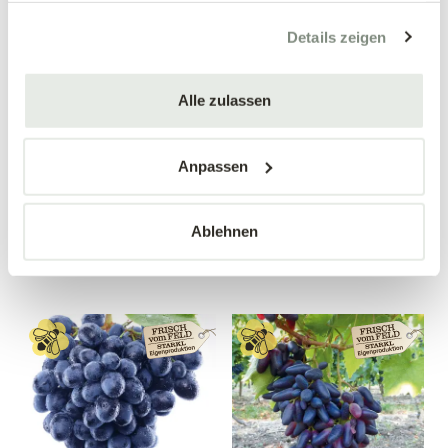
gesammelt haben.
Details zeigen
Alle zulassen
Apfelquitte
Birnenquitte 'Bereczki'
'Konstantinopeler'
Cydonia oblonga 'Bereczki'
Cydonia oblonga
Anpassen
'Konstantinopeler'
34,90 €
34,90 €
Ablehnen
Busch
Busch
10 Liter Topf
10 Liter Topf