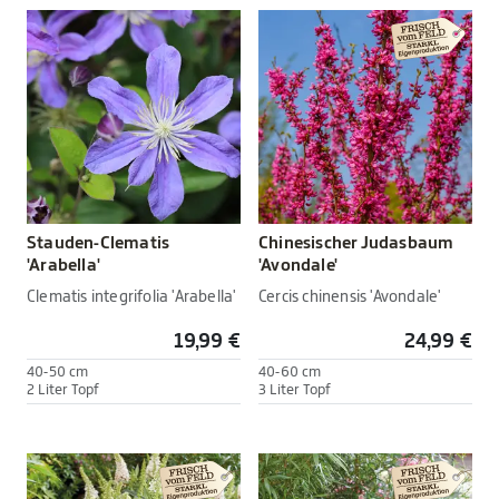
Stauden-Clematis
Chinesischer Judasbaum
'Arabella'
'Avondale'
Clematis integrifolia 'Arabella'
Cercis chinensis 'Avondale'
19,99 €
24,99 €
40-50 cm
40-60 cm
2 Liter Topf
3 Liter Topf