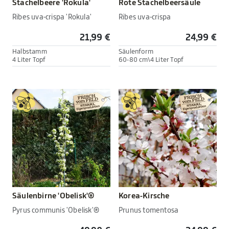
Stachelbeere 'Rokula'
Rote Stachelbeersäule
Ribes uva-crispa 'Rokula'
Ribes uva-crispa
21,99 €
24,99 €
Halbstamm
Säulenform
4 Liter Topf
60-80 cm\4 Liter Topf
Säulenbirne 'Obelisk'®
Korea-Kirsche
Pyrus communis 'Obelisk'®
Prunus tomentosa