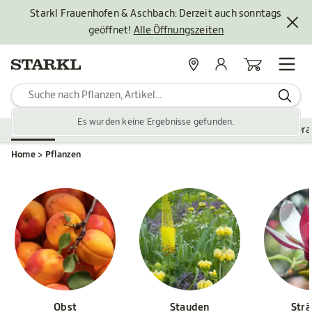
Starkl Frauenhofen & Aschbach: Derzeit auch sonntags
geöffnet!
Alle Öffnungszeiten
Standorte
Mein Konto
Warenkorb
Es wurden keine Ergebnisse gefunden.
Pflanzen
Saisonales
Zubehör
Gartengestaltung
Ver
Home
Pflanzen
Obst
Stauden
Str