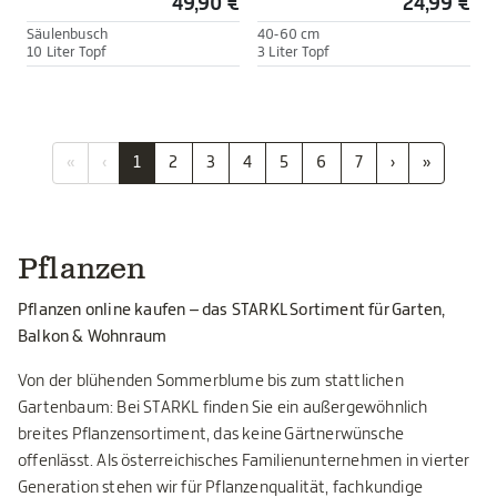
49,90 €
24,99 €
Säulenbusch
40-60 cm
10 Liter Topf
3 Liter Topf
«
‹
1
2
3
4
5
6
7
›
»
Pflanzen
Pflanzen online kaufen – das STARKL Sortiment für Garten,
Balkon & Wohnraum
Von der blühenden Sommerblume bis zum stattlichen
Gartenbaum: Bei STARKL finden Sie ein außergewöhnlich
breites Pflanzensortiment, das keine Gärtnerwünsche
offenlässt. Als österreichisches Familienunternehmen in vierter
Generation stehen wir für Pflanzenqualität, fachkundige