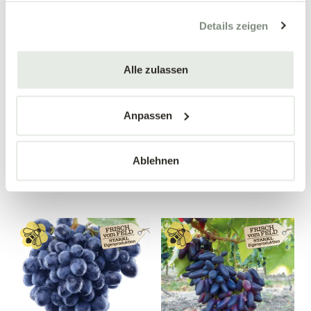
gesammelt haben.
Details zeigen
Alle zulassen
Apfelquitte
Birnenquitte 'Bereczki'
'Konstantinopeler'
Cydonia oblonga 'Bereczki'
Cydonia oblonga
Anpassen
'Konstantinopeler'
34,90 €
34,90 €
Ablehnen
Busch
Busch
10 Liter Topf
10 Liter Topf