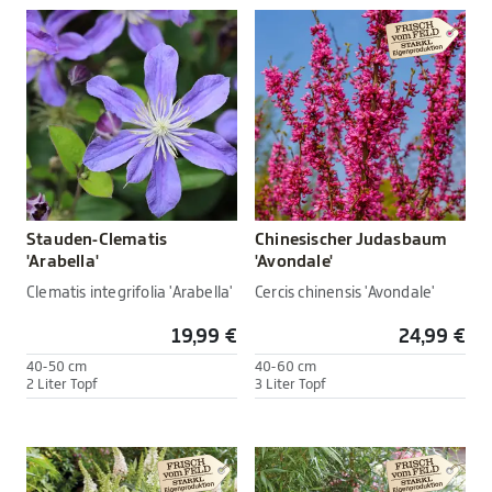
Stauden-Clematis
Chinesischer Judasbaum
'Arabella'
'Avondale'
Clematis integrifolia 'Arabella'
Cercis chinensis 'Avondale'
19,99 €
24,99 €
40-50 cm
40-60 cm
2 Liter Topf
3 Liter Topf