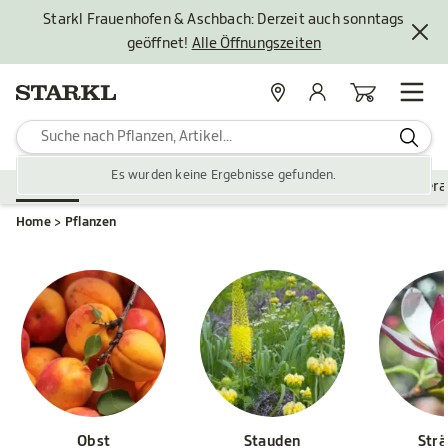
Starkl Frauenhofen & Aschbach: Derzeit auch sonntags
geöffnet!
Alle Öffnungszeiten
Standorte
Mein Konto
Warenkorb
Es wurden keine Ergebnisse gefunden.
Pflanzen
Saisonales
Zubehör
Gartengestaltung
Ver
Home
Pflanzen
Obst
Stauden
Str