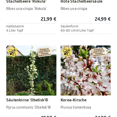
Stachelbeere 'Rokula'
Rote Stachelbeersäule
Ribes uva-crispa 'Rokula'
Ribes uva-crispa
21,99 €
24,99 €
Halbstamm
Säulenform
4 Liter Topf
60-80 cm\4 Liter Topf
Säulenbirne 'Obelisk'®
Korea-Kirsche
Pyrus communis 'Obelisk'®
Prunus tomentosa