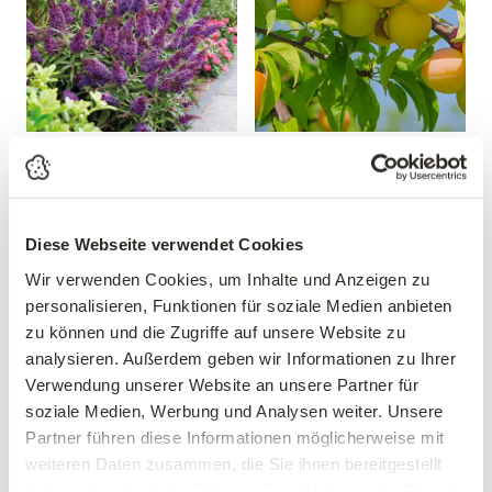
Sommerflieder 'Butterfly
Mirabelle 'Mirabelle von
Candy® Little Purple'
Nancy'
Buddleja davidii 'Butterfly
Prunus domestica 'Mirabelle
Candy® Little Purple'
von Nancy'
Diese Webseite verwendet Cookies
19,99 €
39,90 €
Wir verwenden Cookies, um Inhalte und Anzeigen zu
30-40 cm
personalisieren, Funktionen für soziale Medien anbieten
mehrere Varianten verfügbar!
3 Liter Topf
zu können und die Zugriffe auf unsere Website zu
analysieren. Außerdem geben wir Informationen zu Ihrer
Verwendung unserer Website an unsere Partner für
soziale Medien, Werbung und Analysen weiter. Unsere
Partner führen diese Informationen möglicherweise mit
weiteren Daten zusammen, die Sie ihnen bereitgestellt
haben oder die sie im Rahmen Ihrer Nutzung der Dienste