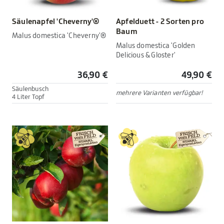
Säulenapfel 'Cheverny'®
Apfelduett - 2 Sorten pro
Baum
Malus domestica 'Cheverny'®
Malus domestica 'Golden
Delicious & Gloster'
36,90 €
49,90 €
Säulenbusch
mehrere Varianten verfügbar!
4 Liter Topf