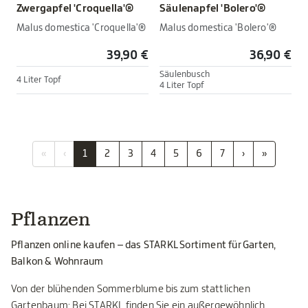
Zwergapfel 'Croquella'®
Säulenapfel 'Bolero'®
Malus domestica 'Croquella'®
Malus domestica 'Bolero'®
39,90 €
36,90 €
Säulenbusch
4 Liter Topf
4 Liter Topf
«
‹
1
2
3
4
5
6
7
›
»
Pflanzen
Pflanzen online kaufen – das STARKL Sortiment für Garten,
Balkon & Wohnraum
Von der blühenden Sommerblume bis zum stattlichen
Gartenbaum: Bei STARKL finden Sie ein außergewöhnlich