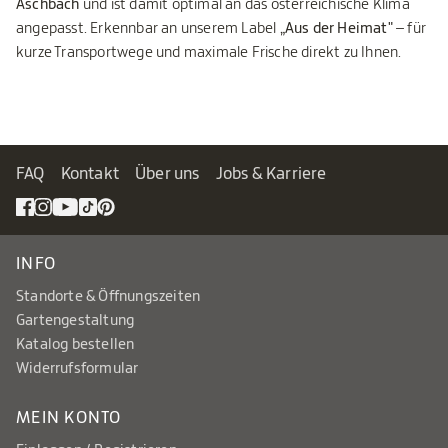
Aschbach
und ist damit optimal an das österreichische Klima
angepasst. Erkennbar an unserem Label
„Aus der Heimat"
– für
kurze Transportwege und maximale Frische direkt zu Ihnen.
FAQ
Kontakt
Über uns
Jobs & Karriere
INFO
Standorte & Öffnungszeiten
Gartengestaltung
Katalog bestellen
Widerrufsformular
MEIN KONTO