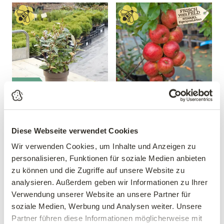
Mengen-
rabatt
Wintergrüne Ölweide
Zwergapfel 'Garden Sun
'Compacta'
Red'®
Diese Webseite verwendet Cookies
Elaeagnus ebbingei
Malus domestica 'Garden Sun
‚Compacta‘
Red'®
Wir verwenden Cookies, um Inhalte und Anzeigen zu
personalisieren, Funktionen für soziale Medien anbieten
24,99 €
39,90 €
zu können und die Zugriffe auf unsere Website zu
Busch
mehrere Varianten verfügbar!
analysieren. Außerdem geben wir Informationen zu Ihrer
4 Liter Topf
Verwendung unserer Website an unsere Partner für
soziale Medien, Werbung und Analysen weiter. Unsere
Partner führen diese Informationen möglicherweise mit