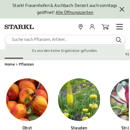
Starkl Frauenhofen & Aschbach: Derzeit auch sonntags
geöffnet!
Alle Öffnungszeiten
Standorte
Mein Konto
Warenkorb
Es wurden keine Ergebnisse gefunden.
Pflanzen
Saisonales
Zubehör
Gartengestaltung
Ver
Home
Pflanzen
Obst
Stauden
Str