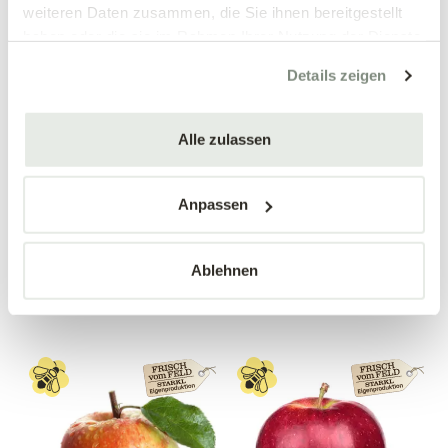
weiteren Daten zusammen, die Sie ihnen bereitgestellt
haben oder die sie im Rahmen Ihrer Nutzung der Dienste
gesammelt haben.
Details zeigen
Alle zulassen
Säulenapfel 'Waltz'
Säulenapfel 'Villandry'®
Anpassen
Malus domestica 'Waltz'
Malus domestica 'Villandry'®
36,90 €
36,90 €
Ablehnen
Säulenbusch
Säulenbusch
4 Liter Topf
4 Liter Topf