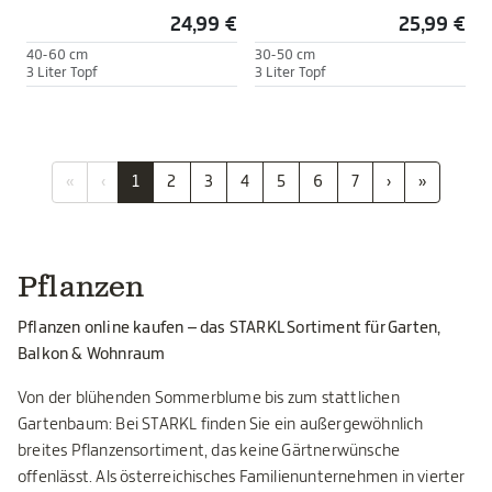
24,99 €
25,99 €
40-60 cm
30-50 cm
3 Liter Topf
3 Liter Topf
«
‹
1
2
3
4
5
6
7
›
»
Pflanzen
Pflanzen online kaufen – das STARKL Sortiment für Garten,
Balkon & Wohnraum
Von der blühenden Sommerblume bis zum stattlichen
Gartenbaum: Bei STARKL finden Sie ein außergewöhnlich
breites Pflanzensortiment, das keine Gärtnerwünsche
offenlässt. Als österreichisches Familienunternehmen in vierter