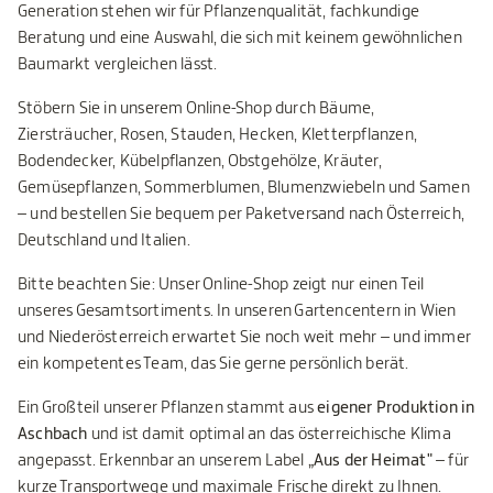
Generation stehen wir für Pflanzenqualität, fachkundige
Beratung und eine Auswahl, die sich mit keinem gewöhnlichen
Baumarkt vergleichen lässt.
Stöbern Sie in unserem Online-Shop durch Bäume,
Ziersträucher, Rosen, Stauden, Hecken, Kletterpflanzen,
Bodendecker, Kübelpflanzen, Obstgehölze, Kräuter,
Gemüsepflanzen, Sommerblumen, Blumenzwiebeln und Samen
– und bestellen Sie bequem per Paketversand nach Österreich,
Deutschland und Italien.
Bitte beachten Sie: Unser Online-Shop zeigt nur einen Teil
unseres Gesamtsortiments. In unseren Gartencentern in Wien
und Niederösterreich erwartet Sie noch weit mehr – und immer
ein kompetentes Team, das Sie gerne persönlich berät.
Ein Großteil unserer Pflanzen stammt aus
eigener Produktion in
Aschbach
und ist damit optimal an das österreichische Klima
angepasst. Erkennbar an unserem Label
„Aus der Heimat"
– für
kurze Transportwege und maximale Frische direkt zu Ihnen.