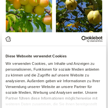
Mirabelle 'Mirabelle von
Apfelquitte
Nancy'
'Konstantinopeler'
Prunus domestica 'Mirabelle
Cydonia oblonga
von Nancy'
'Konstantinopeler'
Diese Webseite verwendet Cookies
39,90 €
34,90 €
Wir verwenden Cookies, um Inhalte und Anzeigen zu
personalisieren, Funktionen für soziale Medien anbieten
Busch
mehrere Varianten verfügbar!
10 Liter Topf
zu können und die Zugriffe auf unsere Website zu
analysieren. Außerdem geben wir Informationen zu Ihrer
Verwendung unserer Website an unsere Partner für
soziale Medien, Werbung und Analysen weiter. Unsere
Partner führen diese Informationen möglicherweise mit
weiteren Daten zusammen, die Sie ihnen bereitgestellt