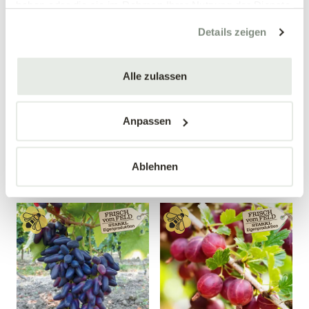
haben oder die sie im Rahmen Ihrer Nutzung der Dienste
gesammelt haben.
Details zeigen
Alle zulassen
Birnenquitte 'Bereczki'
Weintraube 'Nero'
Cydonia oblonga 'Bereczki'
Vitis vinifera 'Nero'
Anpassen
34,90 €
19,99 €
Busch
40-60 cm
10 Liter Topf
4 Liter Topf
Ablehnen