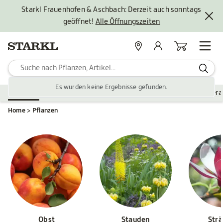
Starkl Frauenhofen & Aschbach: Derzeit auch sonntags
geöffnet!
Alle Öffnungszeiten
Standorte
Mein Konto
Warenkorb
Es wurden keine Ergebnisse gefunden.
Pflanzen
Saisonales
Zubehör
Gartengestaltung
Ver
Home
Pflanzen
Obst
Stauden
Str