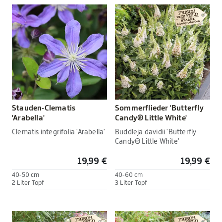
Stauden-Clematis
Sommerflieder 'Butterfly
'Arabella'
Candy® Little White'
Clematis integrifolia 'Arabella'
Buddleja davidii 'Butterfly
Candy® Little White'
19,99 €
19,99 €
40-50 cm
40-60 cm
2 Liter Topf
3 Liter Topf