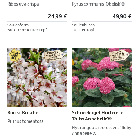
Ribes uva-crispa
Pyrus communis 'Obelisk'®
24,99 €
49,90 €
Säulenform
Säulenbusch
60-80 cm\4 Liter Topf
10 Liter Topf
Korea-Kirsche
Schneekugel-Hortensie
'Ruby Annabelle'®
Prunus tomentosa
Hydrangea arborescens 'Ruby
Annabelle'®