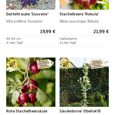
Datteltraube 'Souvenir'
Stachelbeere 'Rokula'
Vitis vinifera 'Souvenir'
Ribes uva-crispa 'Rokula'
19,99 €
21,99 €
40-60 cm
Halbstamm
4 Liter Topf
4 Liter Topf
Rote Stachelbeersäule
Säulenbirne 'Obelisk'®