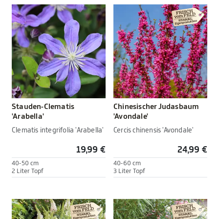
Stauden-Clematis
Chinesischer Judasbaum
'Arabella'
'Avondale'
Clematis integrifolia 'Arabella'
Cercis chinensis 'Avondale'
19,99 €
24,99 €
40-50 cm
40-60 cm
2 Liter Topf
3 Liter Topf