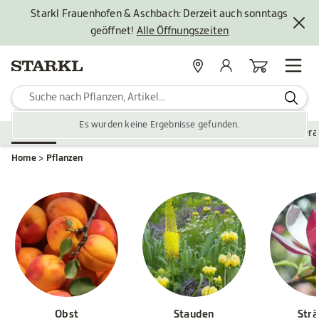
Starkl Frauenhofen & Aschbach: Derzeit auch sonntags
geöffnet!
Alle Öffnungszeiten
Standorte
Mein Konto
Warenkorb
Es wurden keine Ergebnisse gefunden.
Pflanzen
Saisonales
Zubehör
Gartengestaltung
Ver
Home
Pflanzen
Obst
Stauden
Str