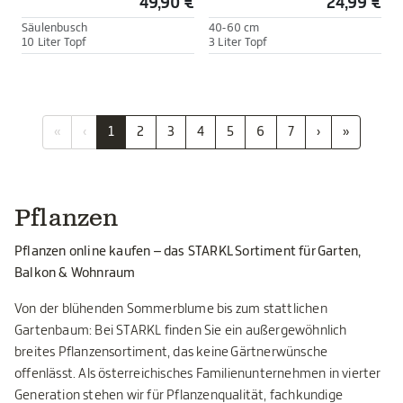
49,90 €
24,99 €
Säulenbusch
40-60 cm
10 Liter Topf
3 Liter Topf
«
‹
1
2
3
4
5
6
7
›
»
Pflanzen
Pflanzen online kaufen – das STARKL Sortiment für Garten,
Balkon & Wohnraum
Von der blühenden Sommerblume bis zum stattlichen
Gartenbaum: Bei STARKL finden Sie ein außergewöhnlich
breites Pflanzensortiment, das keine Gärtnerwünsche
offenlässt. Als österreichisches Familienunternehmen in vierter
Generation stehen wir für Pflanzenqualität, fachkundige