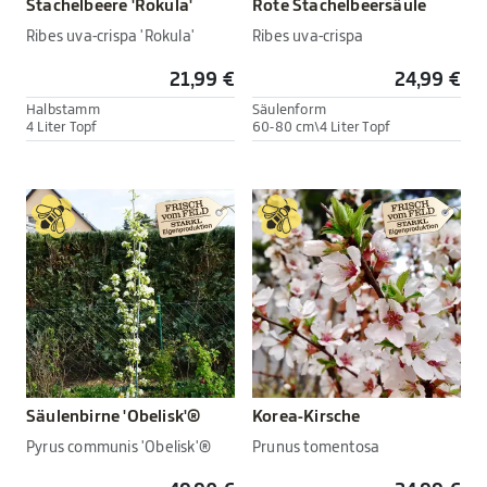
Stachelbeere 'Rokula'
Rote Stachelbeersäule
Ribes uva-crispa 'Rokula'
Ribes uva-crispa
21,99 €
24,99 €
Halbstamm
Säulenform
4 Liter Topf
60-80 cm\4 Liter Topf
Säulenbirne 'Obelisk'®
Korea-Kirsche
Pyrus communis 'Obelisk'®
Prunus tomentosa