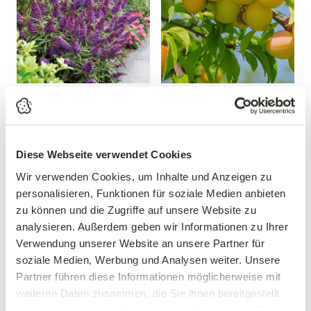
Sommerflieder 'Butterfly
Mirabelle 'Mirabelle von
Candy® Little Purple'
Nancy'
Buddleja davidii 'Butterfly
Prunus domestica 'Mirabelle
Candy® Little Purple'
von Nancy'
Diese Webseite verwendet Cookies
19,99 €
39,90 €
Wir verwenden Cookies, um Inhalte und Anzeigen zu
30-40 cm
personalisieren, Funktionen für soziale Medien anbieten
mehrere Varianten verfügbar!
3 Liter Topf
zu können und die Zugriffe auf unsere Website zu
analysieren. Außerdem geben wir Informationen zu Ihrer
Verwendung unserer Website an unsere Partner für
soziale Medien, Werbung und Analysen weiter. Unsere
Partner führen diese Informationen möglicherweise mit
weiteren Daten zusammen, die Sie ihnen bereitgestellt
haben oder die sie im Rahmen Ihrer Nutzung der Dienste