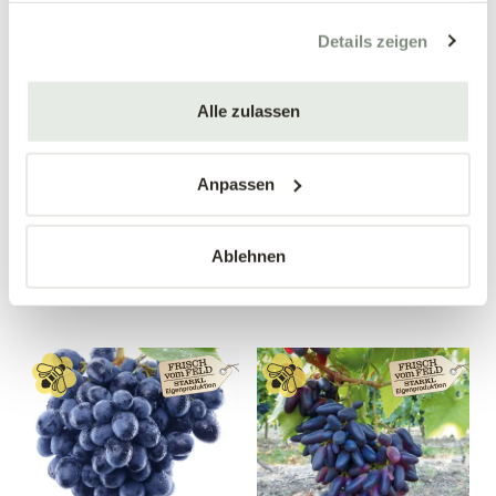
gesammelt haben.
Details zeigen
Alle zulassen
Apfelquitte
Birnenquitte 'Bereczki'
'Konstantinopeler'
Cydonia oblonga 'Bereczki'
Cydonia oblonga
Anpassen
'Konstantinopeler'
34,90 €
34,90 €
Ablehnen
Busch
Busch
10 Liter Topf
10 Liter Topf