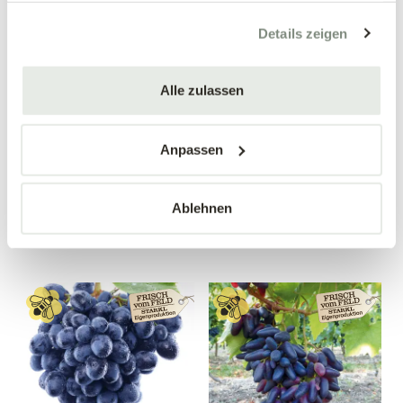
gesammelt haben.
Details zeigen
Alle zulassen
Apfelquitte
Birnenquitte 'Bereczki'
'Konstantinopeler'
Cydonia oblonga 'Bereczki'
Cydonia oblonga
Anpassen
'Konstantinopeler'
34,90 €
34,90 €
Ablehnen
Busch
Busch
10 Liter Topf
10 Liter Topf