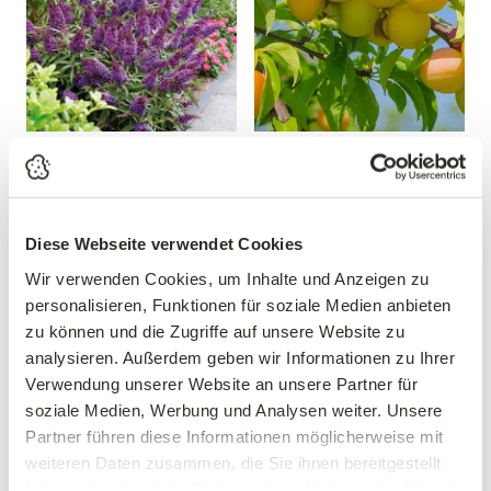
Sommerflieder 'Butterfly
Mirabelle 'Mirabelle von
Candy® Little Purple'
Nancy'
Buddleja davidii 'Butterfly
Prunus domestica 'Mirabelle
Candy® Little Purple'
von Nancy'
Diese Webseite verwendet Cookies
19,99 €
39,90 €
Wir verwenden Cookies, um Inhalte und Anzeigen zu
30-40 cm
personalisieren, Funktionen für soziale Medien anbieten
mehrere Varianten verfügbar!
3 Liter Topf
zu können und die Zugriffe auf unsere Website zu
analysieren. Außerdem geben wir Informationen zu Ihrer
Verwendung unserer Website an unsere Partner für
soziale Medien, Werbung und Analysen weiter. Unsere
Partner führen diese Informationen möglicherweise mit
weiteren Daten zusammen, die Sie ihnen bereitgestellt
haben oder die sie im Rahmen Ihrer Nutzung der Dienste