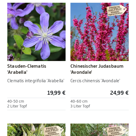
Stauden-Clematis
Chinesischer Judasbaum
'Arabella'
'Avondale'
Clematis integrifolia 'Arabella'
Cercis chinensis 'Avondale'
19,99 €
24,99 €
40-50 cm
40-60 cm
2 Liter Topf
3 Liter Topf