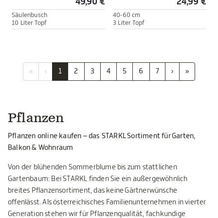
49,90 €
24,99 €
Säulenbusch
40-60 cm
10 Liter Topf
3 Liter Topf
«
‹
1
2
3
4
5
6
7
›
»
Pflanzen
Pflanzen online kaufen – das STARKL Sortiment für Garten,
Balkon & Wohnraum
Von der blühenden Sommerblume bis zum stattlichen
Gartenbaum: Bei STARKL finden Sie ein außergewöhnlich
breites Pflanzensortiment, das keine Gärtnerwünsche
offenlässt. Als österreichisches Familienunternehmen in vierter
Generation stehen wir für Pflanzenqualität, fachkundige