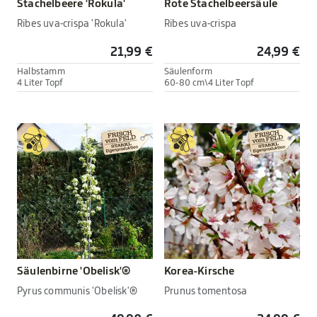
Stachelbeere 'Rokula'
Rote Stachelbeersäule
Ribes uva-crispa 'Rokula'
Ribes uva-crispa
21,99 €
24,99 €
Halbstamm
Säulenform
4 Liter Topf
60-80 cm\4 Liter Topf
Säulenbirne 'Obelisk'®
Korea-Kirsche
Pyrus communis 'Obelisk'®
Prunus tomentosa