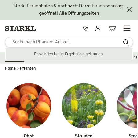
Starkl Frauenhofen & Aschbach: Derzeit auch sonntags
geöffnet!
Alle Öffnungszeiten
Standorte
Mein Konto
Warenkorb
Es wurden keine Ergebnisse gefunden.
Pflanzen
Saisonales
Zubehör
Gartengestaltung
Ver
Home
Pflanzen
Obst
Stauden
Str