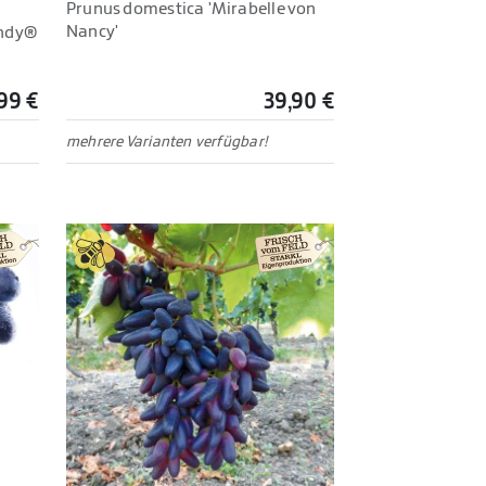
Prunus domestica 'Mirabelle von
Nancy'
andy®
99 €
39,90 €
mehrere Varianten verfügbar!