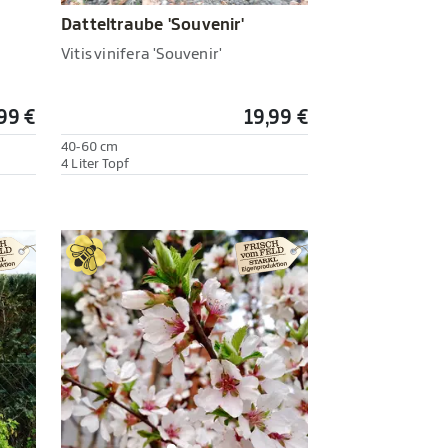
Datteltraube 'Souvenir'
Vitis vinifera 'Souvenir'
99 €
19,99 €
40-60 cm
4 Liter Topf