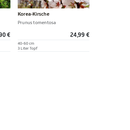
Korea-Kirsche
Prunus tomentosa
90 €
24,99 €
40-60 cm
3 Liter Topf