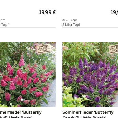
19,99 €
19,
 cm
40-50 cm
r Topf
2 Liter Topf
Sommerflieder 'Butterfly
erflieder 'Butterfly