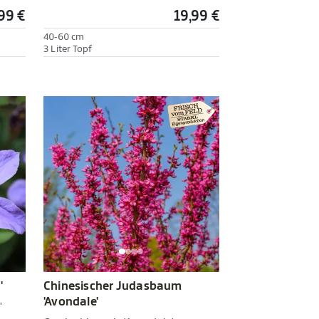
99 €
19,99 €
40-60 cm
3 Liter Topf
'
Chinesischer Judasbaum
'Avondale'
'