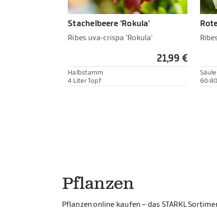
Stachelbeere 'Rokula'
Rote
Ribes uva-crispa 'Rokula'
Ribe
21,99 €
Halbstamm
Säul
4 Liter Topf
60-80
Pflanzen
Pflanzen online kaufen – das STARKL Sortim