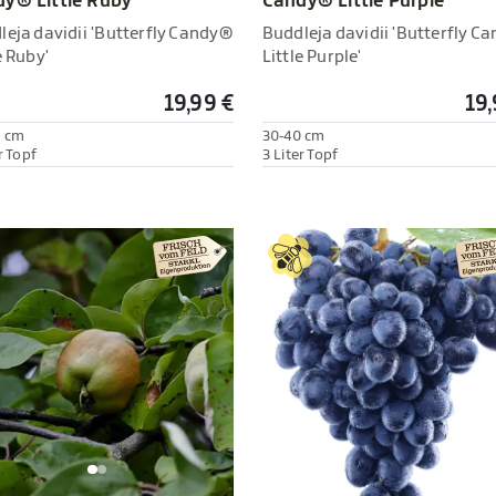
Candy® Little Purple'
y® Little Ruby'
Buddleja davidii 'Butterfly C
leja davidii 'Butterfly Candy®
Little Purple'
e Ruby'
19,99 €
19,
0 cm
30-40 cm
r Topf
3 Liter Topf