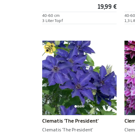
19,99 €
40-60 cm
40-6
3 Liter Topf
1,3 Li
Clematis 'The President'
Clem
Clematis 'The President'
Clema