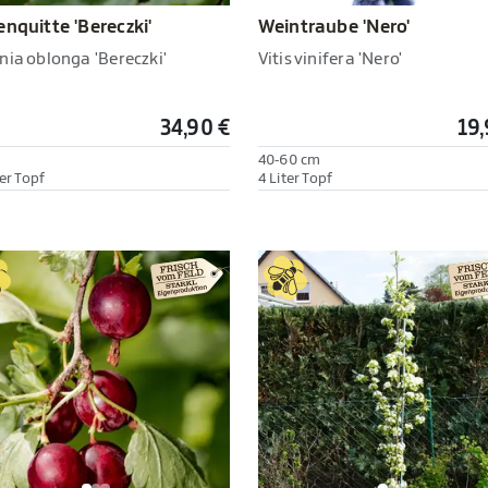
Weintraube 'Nero'
enquitte 'Bereczki'
Vitis vinifera 'Nero'
nia oblonga 'Bereczki'
34,90 €
19,
h
40-60 cm
er Topf
4 Liter Topf