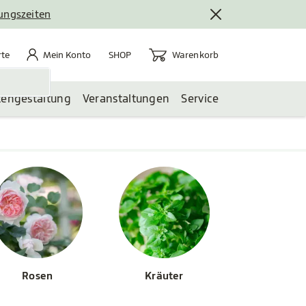
nungszeiten
rte
Mein Konto
Warenkorb
te
Mein Konto
Warenkorb
SHOP
tengestaltung
Veranstaltungen
Service
Rosen
Kräuter