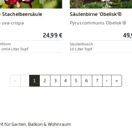
 Stachelbeersäule
Säulenbirne 'Obelisk'®
s uva-crispa
Pyrus communis 'Obelisk'®
24,99 €
49,
enform
Säulenbusch
 cm\4 Liter Topf
10 Liter Topf
«
‹
1
2
3
4
5
6
7
›
»
ent für Garten, Balkon & Wohnraum