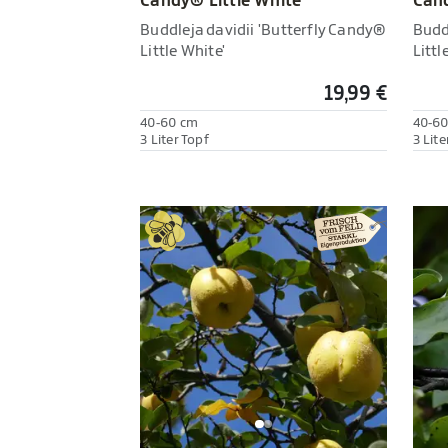
Candy® Little White'
Cand
Buddleja davidii 'Butterfly Candy®
Budd
Little White'
Littl
19,99 €
40-60 cm
40-6
3 Liter Topf
3 Lite