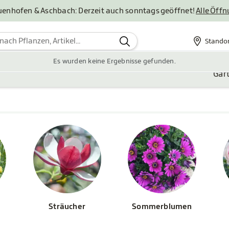
uenhofen & Aschbach: Derzeit auch sonntags geöffnet!
Alle Öff
Stando
Standor
Es wurden keine Ergebnisse gefunden.
Gar
Sträucher
Sommerblumen