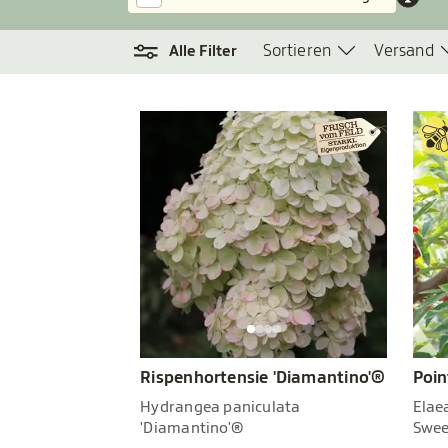
Sortieren
Versand
Alle Filter
Rispenhortensie 'Diamantino'®
Poin
Hydrangea paniculata
Elae
'Diamantino'®
Swee