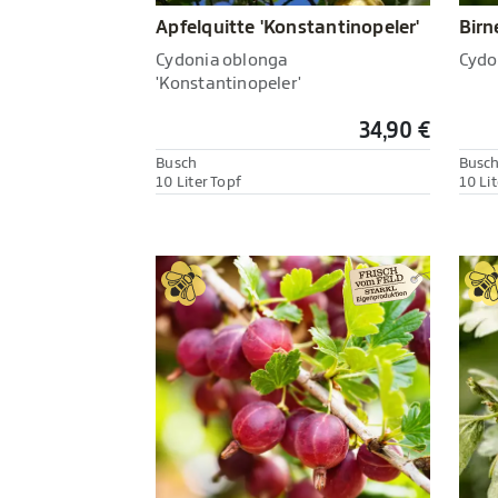
Apfelquitte 'Konstantinopeler'
Birn
Cydonia oblonga
Cydo
'Konstantinopeler'
34,90 €
Busch
Busc
10 Liter Topf
10 Lit