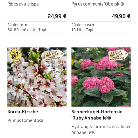
Ribes uva-crispa
Pyrus communis 'Obelisk'®
24,99 €
49,90 €
Säulenform
Säulenbusch
60-80 cm\4 Liter Topf
10 Liter Topf
Korea-Kirsche
Schneekugel-Hortensie
'Ruby Annabelle'®
Prunus tomentosa
Hydrangea arborescens 'Ruby
Annabelle'®