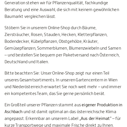
Generation stehen wir für Pflanzenqualität, fachkundige
Beratung und eine Auswahl, die sich mit keinem gewöhnlichen
Baumarkt vergleichen lässt.
Stöbern Sie in unserem Online-Shop durch Bäume,
Ziersträucher, Rosen, Stauden, Hecken, Kletterpflanzen,
Bodendecker, Kübelpflanzen, Obstgehölze, Kräuter,
Gemüsepflanzen, Sommerblumen, Blumenzwiebeln und Samen
– und bestellen Sie bequem per Paketversand nach Österreich,
Deutschland und Italien.
Bitte beachten Sie: Unser Online-Shop zeigt nur einen Teil
unseres Gesamtsortiments. In unseren Gartencentern in Wien
und Niederösterreich erwartet Sie noch weit mehr – und immer
ein kompetentes Team, das Sie gerne persönlich berät.
Ein Großteil unserer Pflanzen stammt aus
eigener Produktion in
Aschbach
und ist damit optimal an das österreichische Klima
angepasst. Erkennbar an unserem Label
„Aus der Heimat"
– für
kurze Transportwege und maximale Frische direkt zu Ihnen.