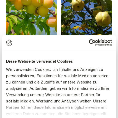
Mirabelle 'Mirabelle von
Apfelquitte
Nancy'
'Konstantinopeler'
Prunus domestica 'Mirabelle
Cydonia oblonga
von Nancy'
'Konstantinopeler'
Diese Webseite verwendet Cookies
39,90 €
34,90 €
Wir verwenden Cookies, um Inhalte und Anzeigen zu
personalisieren, Funktionen für soziale Medien anbieten
Busch
mehrere Varianten verfügbar!
10 Liter Topf
zu können und die Zugriffe auf unsere Website zu
analysieren. Außerdem geben wir Informationen zu Ihrer
Verwendung unserer Website an unsere Partner für
soziale Medien, Werbung und Analysen weiter. Unsere
Partner führen diese Informationen möglicherweise mit
weiteren Daten zusammen, die Sie ihnen bereitgestellt