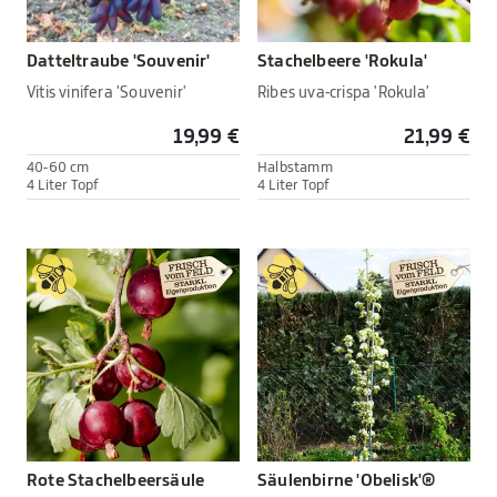
Datteltraube 'Souvenir'
Stachelbeere 'Rokula'
Vitis vinifera 'Souvenir'
Ribes uva-crispa 'Rokula'
19,99 €
21,99 €
40-60 cm
Halbstamm
4 Liter Topf
4 Liter Topf
Rote Stachelbeersäule
Säulenbirne 'Obelisk'®