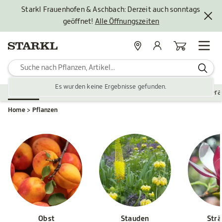
Starkl Frauenhofen & Aschbach: Derzeit auch sonntags
geöffnet!
Alle Öffnungszeiten
Standorte
Mein Konto
Warenkorb
Es wurden keine Ergebnisse gefunden.
Pflanzen
Saisonales
Zubehör
Gartengestaltung
Ver
Home
Pflanzen
Obst
Stauden
Str