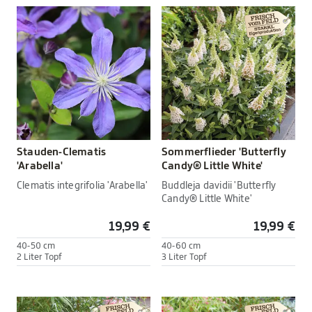
Stauden-Clematis
Sommerflieder 'Butterfly
'Arabella'
Candy® Little White'
Clematis integrifolia 'Arabella'
Buddleja davidii 'Butterfly
Candy® Little White'
19,99 €
19,99 €
40-50 cm
40-60 cm
2 Liter Topf
3 Liter Topf