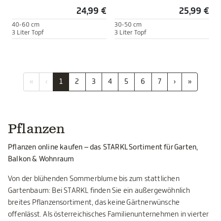
24,99 €
25,99 €
40-60 cm
30-50 cm
3 Liter Topf
3 Liter Topf
«
‹
1
2
3
4
5
6
7
›
»
Pflanzen
Pflanzen online kaufen – das STARKL Sortiment für Garten,
Balkon & Wohnraum
Von der blühenden Sommerblume bis zum stattlichen
Gartenbaum: Bei STARKL finden Sie ein außergewöhnlich
breites Pflanzensortiment, das keine Gärtnerwünsche
offenlässt. Als österreichisches Familienunternehmen in vierter