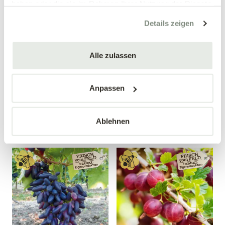
haben oder die sie im Rahmen Ihrer Nutzung der Dienste
gesammelt haben.
Details zeigen
Alle zulassen
Birnenquitte 'Bereczki'
Weintraube 'Nero'
Cydonia oblonga 'Bereczki'
Vitis vinifera 'Nero'
Anpassen
34,90 €
19,99 €
Busch
40-60 cm
10 Liter Topf
4 Liter Topf
Ablehnen