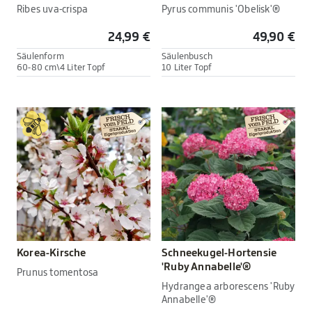
Ribes uva-crispa
Pyrus communis 'Obelisk'®
24,99 €
49,90 €
Säulenform
Säulenbusch
60-80 cm\4 Liter Topf
10 Liter Topf
Korea-Kirsche
Schneekugel-Hortensie
'Ruby Annabelle'®
Prunus tomentosa
Hydrangea arborescens 'Ruby
Annabelle'®