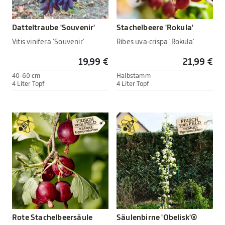
Datteltraube 'Souvenir'
Stachelbeere 'Rokula'
Vitis vinifera 'Souvenir'
Ribes uva-crispa 'Rokula'
19,99 €
21,99 €
40-60 cm
Halbstamm
4 Liter Topf
4 Liter Topf
Rote Stachelbeersäule
Säulenbirne 'Obelisk'®