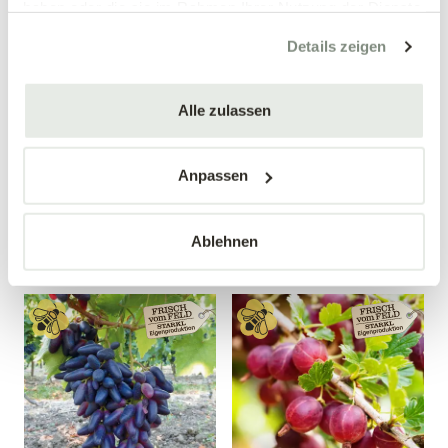
haben oder die sie im Rahmen Ihrer Nutzung der Dienste
gesammelt haben.
Details zeigen
Alle zulassen
Birnenquitte 'Bereczki'
Weintraube 'Nero'
Cydonia oblonga 'Bereczki'
Vitis vinifera 'Nero'
Anpassen
34,90 €
19,99 €
Busch
40-60 cm
10 Liter Topf
4 Liter Topf
Ablehnen