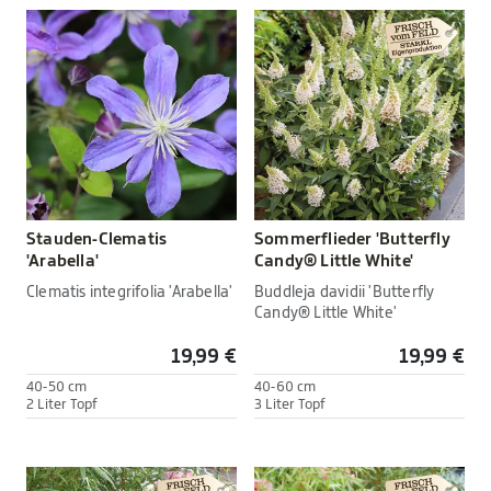
Stauden-Clematis
Sommerflieder 'Butterfly
'Arabella'
Candy® Little White'
Clematis integrifolia 'Arabella'
Buddleja davidii 'Butterfly
Candy® Little White'
19,99 €
19,99 €
40-50 cm
40-60 cm
2 Liter Topf
3 Liter Topf