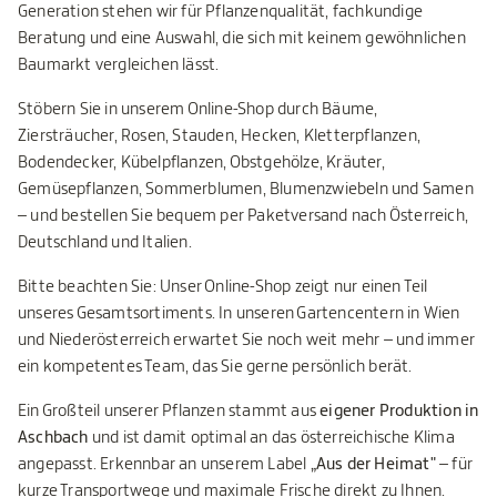
Generation stehen wir für Pflanzenqualität, fachkundige
Beratung und eine Auswahl, die sich mit keinem gewöhnlichen
Baumarkt vergleichen lässt.
Stöbern Sie in unserem Online-Shop durch Bäume,
Ziersträucher, Rosen, Stauden, Hecken, Kletterpflanzen,
Bodendecker, Kübelpflanzen, Obstgehölze, Kräuter,
Gemüsepflanzen, Sommerblumen, Blumenzwiebeln und Samen
– und bestellen Sie bequem per Paketversand nach Österreich,
Deutschland und Italien.
Bitte beachten Sie: Unser Online-Shop zeigt nur einen Teil
unseres Gesamtsortiments. In unseren Gartencentern in Wien
und Niederösterreich erwartet Sie noch weit mehr – und immer
ein kompetentes Team, das Sie gerne persönlich berät.
Ein Großteil unserer Pflanzen stammt aus
eigener Produktion in
Aschbach
und ist damit optimal an das österreichische Klima
angepasst. Erkennbar an unserem Label
„Aus der Heimat"
– für
kurze Transportwege und maximale Frische direkt zu Ihnen.