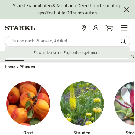
Starkl Frauenhofen & Aschbach: Derzeit auch sonntags
geöffnet!
Alle Öffnungszeiten
Standorte
Mein Konto
Warenkorb
Es wurden keine Ergebnisse gefunden.
Pflanzen
Saisonales
Zubehör
Gartengestaltung
Ver
Home
Pflanzen
Obst
Stauden
Str