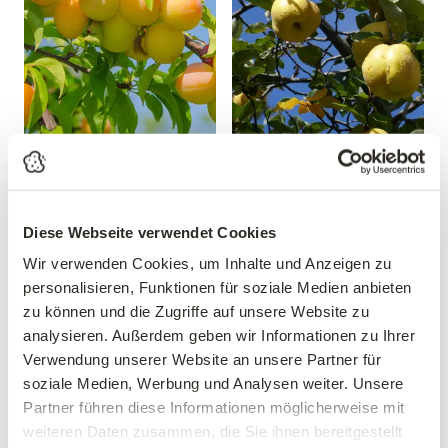
Mirabelle 'Mirabelle von
Apfelquitte
Nancy'
'Konstantinopeler'
Prunus domestica 'Mirabelle
Cydonia oblonga
von Nancy'
'Konstantinopeler'
Diese Webseite verwendet Cookies
39,90 €
34,90 €
Wir verwenden Cookies, um Inhalte und Anzeigen zu
personalisieren, Funktionen für soziale Medien anbieten
Busch
mehrere Varianten verfügbar!
10 Liter Topf
zu können und die Zugriffe auf unsere Website zu
analysieren. Außerdem geben wir Informationen zu Ihrer
Verwendung unserer Website an unsere Partner für
soziale Medien, Werbung und Analysen weiter. Unsere
Partner führen diese Informationen möglicherweise mit
weiteren Daten zusammen, die Sie ihnen bereitgestellt