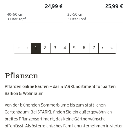
24,99 €
25,99 €
40-60 cm
30-50 cm
3 Liter Topf
3 Liter Topf
«
‹
1
2
3
4
5
6
7
›
»
Pflanzen
Pflanzen online kaufen – das STARKL Sortiment für Garten,
Balkon & Wohnraum
Von der blühenden Sommerblume bis zum stattlichen
Gartenbaum: Bei STARKL finden Sie ein außergewöhnlich
breites Pflanzensortiment, das keine Gärtnerwünsche
offenlässt. Als österreichisches Familienunternehmen in vierter