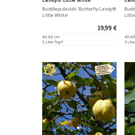
Candy® Little White'
Cand
Buddleja davidii 'Butterfly Candy®
Budd
Little White'
Littl
19,99 €
40-60 cm
40-6
3 Liter Topf
3 Lite