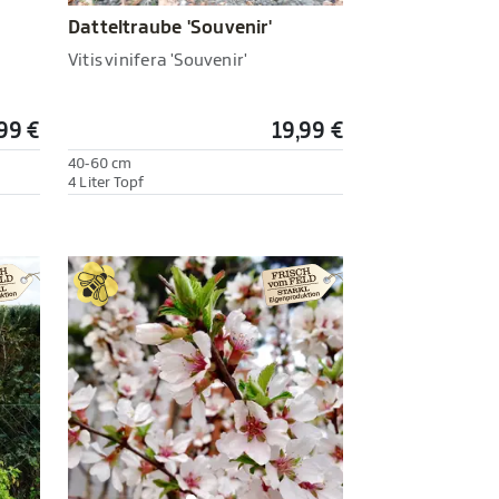
Datteltraube 'Souvenir'
Vitis vinifera 'Souvenir'
99 €
19,99 €
40-60 cm
4 Liter Topf