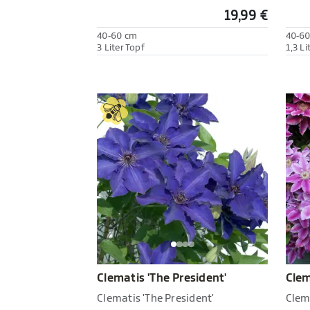
19,99 €
40-60 cm
40-6
3 Liter Topf
1,3 Li
Clematis 'The President'
Clem
Clematis 'The President'
Clema