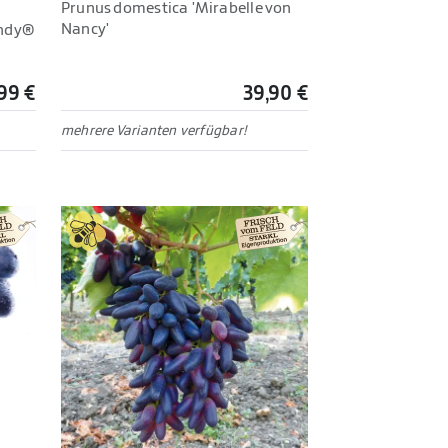
Prunus domestica 'Mirabelle von
Nancy'
andy®
99 €
39,90 €
mehrere Varianten verfügbar!