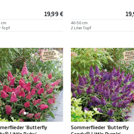
19,99 €
19,
 cm
40-50 cm
r Topf
2 Liter Topf
Sommerflieder 'Butterfly
erflieder 'Butterfly