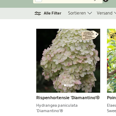
Sortieren
Versand
Alle Filter
Rispenhortensie 'Diamantino'®
Poin
Hydrangea paniculata
Elae
'Diamantino'®
Swee