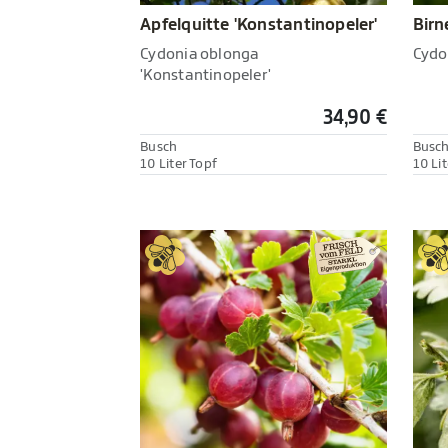
Apfelquitte 'Konstantinopeler'
Birn
Cydonia oblonga
Cydo
'Konstantinopeler'
34,90 €
Busch
Busc
10 Liter Topf
10 Lit