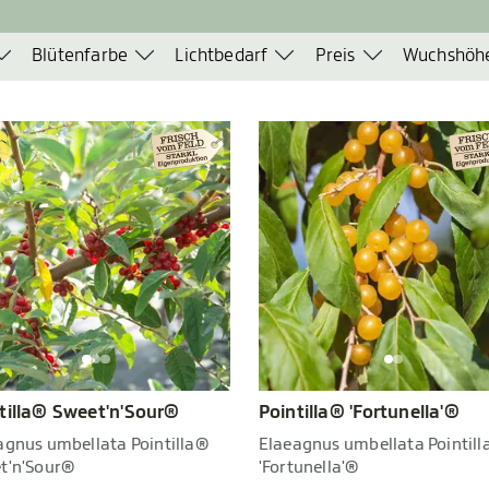
Blütenfarbe
Lichtbedarf
Preis
Wuchshöh
tilla® Sweet'n'Sour®
Pointilla® 'Fortunella'®
agnus umbellata Pointilla®
Elaeagnus umbellata Pointil
t'n'Sour®
'Fortunella'®