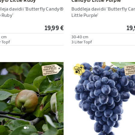
Candy® Little Purple'
y® Little Ruby'
Buddleja davidii 'Butterfly C
leja davidii 'Butterfly Candy®
Little Purple'
e Ruby'
19,99 €
19,
0 cm
30-40 cm
r Topf
3 Liter Topf