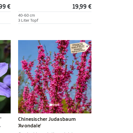
99 €
19,99 €
40-60 cm
3 Liter Topf
'
Chinesischer Judasbaum
'Avondale'
'