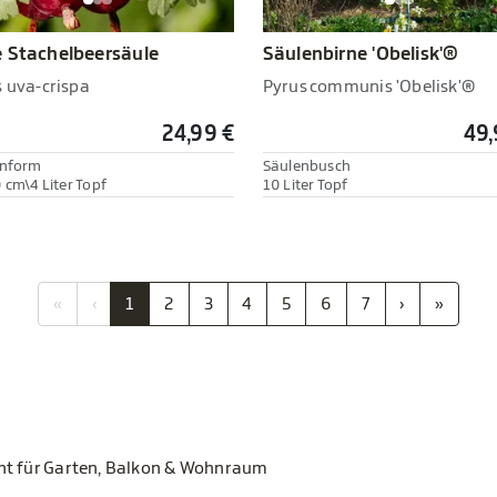
 Stachelbeersäule
Säulenbirne 'Obelisk'®
s uva-crispa
Pyrus communis 'Obelisk'®
24,99 €
49,
enform
Säulenbusch
 cm\4 Liter Topf
10 Liter Topf
«
‹
1
2
3
4
5
6
7
›
»
ent für Garten, Balkon & Wohnraum