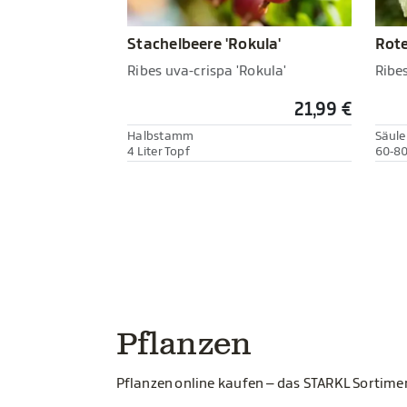
Stachelbeere 'Rokula'
Rote
Ribes uva-crispa 'Rokula'
Ribe
21,99 €
Halbstamm
Säul
4 Liter Topf
60-80
Pflanzen
Pflanzen online kaufen – das STARKL Sortim