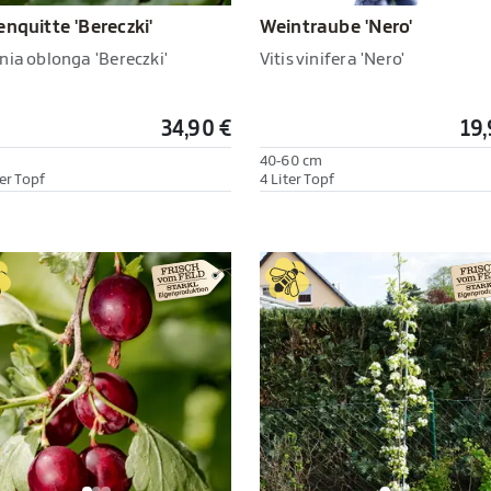
Weintraube 'Nero'
enquitte 'Bereczki'
Vitis vinifera 'Nero'
nia oblonga 'Bereczki'
34,90 €
19,
h
40-60 cm
er Topf
4 Liter Topf