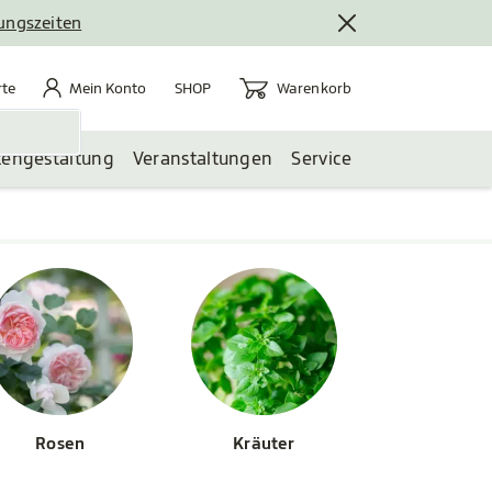
nungszeiten
rte
Mein Konto
Warenkorb
te
Mein Konto
Warenkorb
SHOP
tengestaltung
Veranstaltungen
Service
Rosen
Kräuter