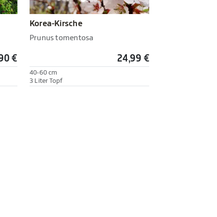
Korea-Kirsche
Prunus tomentosa
90 €
24,99 €
40-60 cm
3 Liter Topf