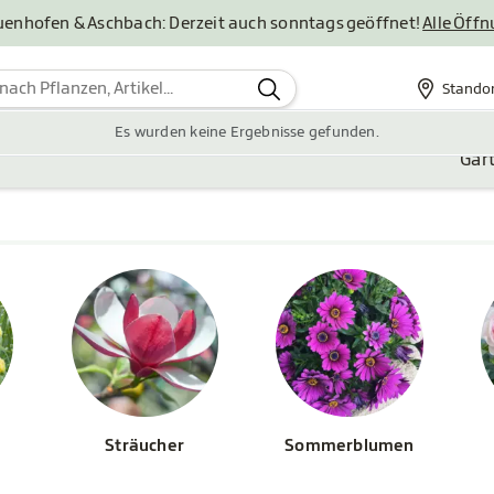
uenhofen & Aschbach: Derzeit auch sonntags geöffnet!
Alle Öff
Stando
Standor
Es wurden keine Ergebnisse gefunden.
Gar
Sträucher
Sommerblumen