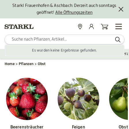
Starkl Frauenhofen & Aschbach: Derzeit auch sonntags
geöffnet!
Alle Öffnungszeiten
Standorte
Mein Konto
Warenkorb
Es wurden keine Ergebnisse gefunden.
Pflanzen
Saisonales
Zubehör
Gartengestaltung
Ver
Home
Pflanzen
Obst
Beerensträucher
Feigen
Obst