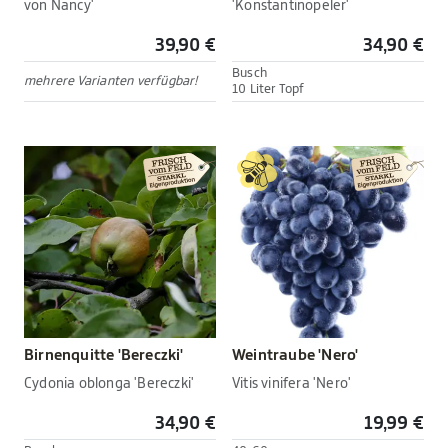
von Nancy'
'Konstantinopeler'
39,90 €
34,90 €
Busch
mehrere Varianten verfügbar!
10 Liter Topf
Birnenquitte 'Bereczki'
Weintraube 'Nero'
Cydonia oblonga 'Bereczki'
Vitis vinifera 'Nero'
34,90 €
19,99 €