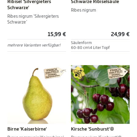
Ribisel 'Silvergieters
Schwarze Ribiselsäule
Schwarze'
Ribes nigrum
Ribes nigrum 'Silvergieters
Schwarze'
15,99 €
24,99 €
Säulenform
mehrere Varianten verfügbar!
60-80 cm\4 Liter Topf
Birne 'Kaiserbirne'
Kirsche 'Sunburst'®