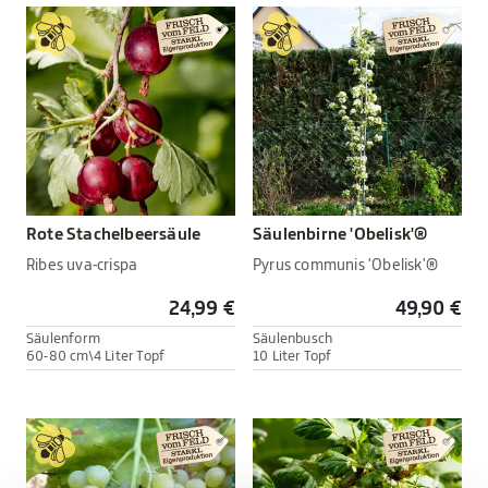
Rote Stachelbeersäule
Säulenbirne 'Obelisk'®
Ribes uva-crispa
Pyrus communis 'Obelisk'®
24,99 €
49,90 €
Säulenform
Säulenbusch
60-80 cm\4 Liter Topf
10 Liter Topf