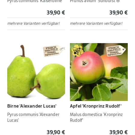
Pyrus communis 'Kaiserbirne'
Prunus avium 'Sunburst'®
39,90 €
39,90 €
mehrere Varianten verfügbar!
mehrere Varianten verfügbar!
Birne 'Alexander Lucas'
Apfel 'Kronprinz Rudolf'
Pyrus communis 'Alexander
Malus domestica 'Kronprinz
Lucas'
Rudolf'
39,90 €
39,90 €