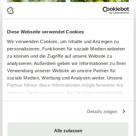
Diese Webseite verwendet Cookies
Wir verwenden Cookies, um Inhalte und Anzeigen zu
Weintraube 'Phoenix'
Gelbe Stachelbeersäule
personalisieren, Funktionen für soziale Medien anbieten
Vitis vinifera 'Phoenix'
Ribes uva-crispa
zu können und die Zugriffe auf unsere Website zu
analysieren. Außerdem geben wir Informationen zu Ihrer
19,99 €
24,99 €
Verwendung unserer Website an unsere Partner für
Säulenform
4 Liter Topf
soziale Medien, Werbung und Analysen weiter. Unsere
60-80 cm/4 Liter Topf
Partner führen diese Informationen möglicherweise mit
weiteren Daten zusammen, die Sie ihnen bereitgestellt
haben oder die sie im Rahmen Ihrer Nutzung der Dienste
gesammelt haben.
Details zeigen
Alle zulassen