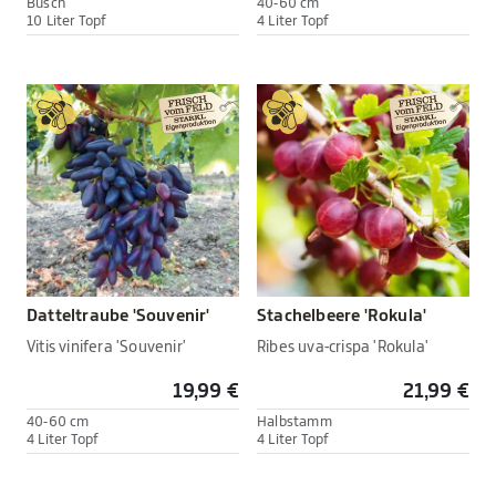
Busch
40-60 cm
10 Liter Topf
4 Liter Topf
Datteltraube 'Souvenir'
Stachelbeere 'Rokula'
Vitis vinifera 'Souvenir'
Ribes uva-crispa 'Rokula'
19,99 €
21,99 €
40-60 cm
Halbstamm
4 Liter Topf
4 Liter Topf