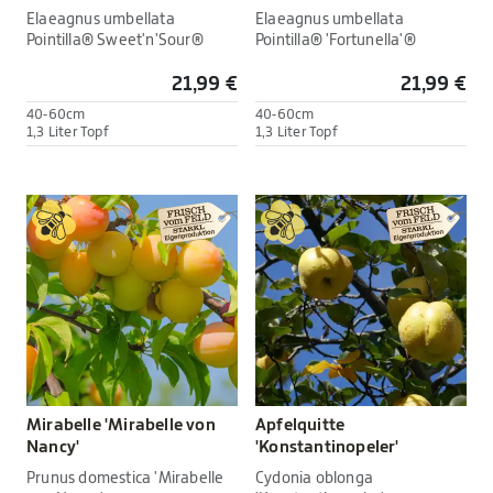
Elaeagnus umbellata
Elaeagnus umbellata
Pointilla® Sweet'n'Sour®
Pointilla® 'Fortunella'®
21,99 €
21,99 €
40-60cm
40-60cm
1,3 Liter Topf
1,3 Liter Topf
Mirabelle 'Mirabelle von
Apfelquitte
Nancy'
'Konstantinopeler'
Prunus domestica 'Mirabelle
Cydonia oblonga