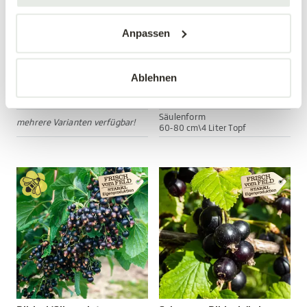
Anpassen
Nashi 'Hosui'
Rote Ribiselsäule
Pyrus prunifolia 'Hosui'
Ribes rubrum
Ablehnen
34,90 €
24,99 €
Säulenform
mehrere Varianten verfügbar!
60-80 cm\4 Liter Topf