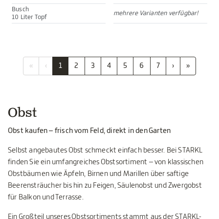
Busch
mehrere Varianten verfügbar!
10 Liter Topf
«
‹
1
2
3
4
5
6
7
›
»
Obst
Obst kaufen – frisch vom Feld, direkt in den Garten
Selbst angebautes Obst schmeckt einfach besser. Bei STARKL
finden Sie ein umfangreiches Obstsortiment – von klassischen
Obstbäumen wie Äpfeln, Birnen und Marillen über saftige
Beerensträucher bis hin zu Feigen, Säulenobst und Zwergobst
für Balkon und Terrasse.
Ein Großteil unseres Obstsortiments stammt aus der STARKL-