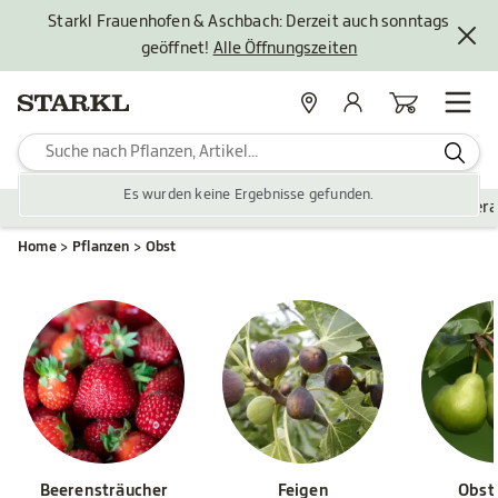
Starkl Frauenhofen & Aschbach: Derzeit auch sonntags
geöffnet!
Alle Öffnungszeiten
Standorte
Mein Konto
Warenkorb
Es wurden keine Ergebnisse gefunden.
Pflanzen
Saisonales
Zubehör
Gartengestaltung
Ver
Home
Pflanzen
Obst
Beerensträucher
Feigen
Obst