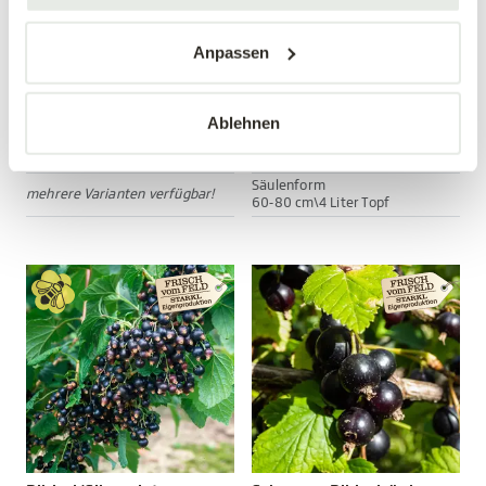
Anpassen
Nashi 'Hosui'
Rote Ribiselsäule
Pyrus prunifolia 'Hosui'
Ribes rubrum
Ablehnen
34,90 €
24,99 €
Säulenform
mehrere Varianten verfügbar!
60-80 cm\4 Liter Topf