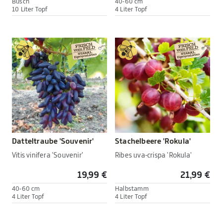
Busch
40-60 cm
10 Liter Topf
4 Liter Topf
Datteltraube 'Souvenir'
Stachelbeere 'Rokula'
Vitis vinifera 'Souvenir'
Ribes uva-crispa 'Rokula'
19,99 €
21,99 €
40-60 cm
Halbstamm
4 Liter Topf
4 Liter Topf