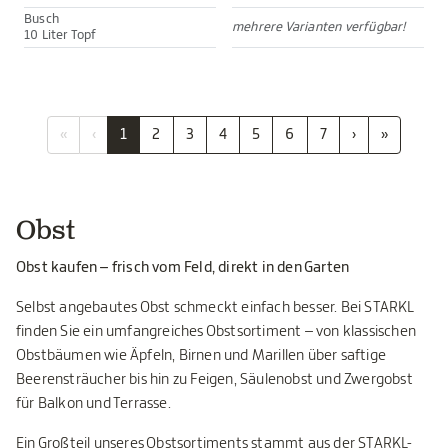
Busch
mehrere Varianten verfügbar!
10 Liter Topf
«
‹
1
2
3
4
5
6
7
›
»
Obst
Obst kaufen – frisch vom Feld, direkt in den Garten
Selbst angebautes Obst schmeckt einfach besser. Bei STARKL
finden Sie ein umfangreiches Obstsortiment – von klassischen
Obstbäumen wie Äpfeln, Birnen und Marillen über saftige
Beerensträucher bis hin zu Feigen, Säulenobst und Zwergobst
für Balkon und Terrasse.
Ein Großteil unseres Obstsortiments stammt aus der STARKL-