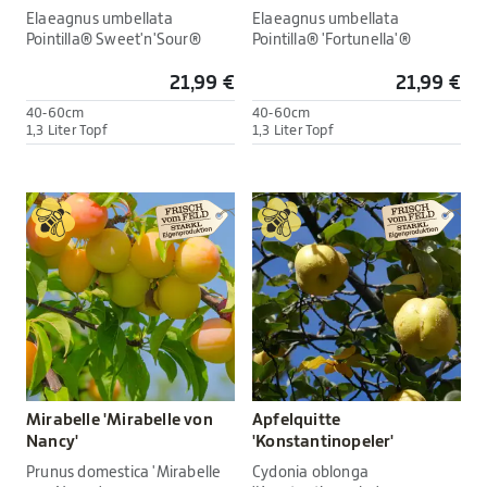
Elaeagnus umbellata
Elaeagnus umbellata
Pointilla® Sweet'n'Sour®
Pointilla® 'Fortunella'®
21,99 €
21,99 €
40-60cm
40-60cm
1,3 Liter Topf
1,3 Liter Topf
Mirabelle 'Mirabelle von
Apfelquitte
Nancy'
'Konstantinopeler'
Prunus domestica 'Mirabelle
Cydonia oblonga