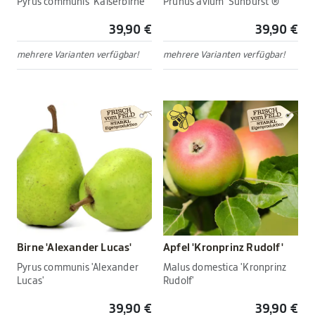
Pyrus communis 'Kaiserbirne'
Prunus avium 'Sunburst'®
39,90 €
39,90 €
mehrere Varianten verfügbar!
mehrere Varianten verfügbar!
Birne 'Alexander Lucas'
Apfel 'Kronprinz Rudolf'
Pyrus communis 'Alexander
Malus domestica 'Kronprinz
Lucas'
Rudolf'
39,90 €
39,90 €