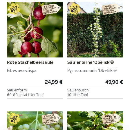
Rote Stachelbeersäule
Säulenbirne 'Obelisk'®
Ribes uva-crispa
Pyrus communis 'Obelisk'®
24,99 €
49,90 €
Säulenform
Säulenbusch
60-80 cm\4 Liter Topf
10 Liter Topf