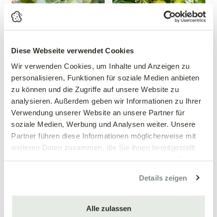
Diese Webseite verwendet Cookies
Wir verwenden Cookies, um Inhalte und Anzeigen zu
Weintraube 'Phoenix'
Gelbe Stachelbeersäule
personalisieren, Funktionen für soziale Medien anbieten
Vitis vinifera 'Phoenix'
Ribes uva-crispa
zu können und die Zugriffe auf unsere Website zu
analysieren. Außerdem geben wir Informationen zu Ihrer
19,99 €
24,99 €
Verwendung unserer Website an unsere Partner für
Säulenform
4 Liter Topf
soziale Medien, Werbung und Analysen weiter. Unsere
60-80 cm/4 Liter Topf
Partner führen diese Informationen möglicherweise mit
weiteren Daten zusammen, die Sie ihnen bereitgestellt
haben oder die sie im Rahmen Ihrer Nutzung der Dienste
gesammelt haben.
Details zeigen
Alle zulassen