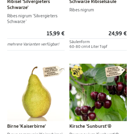
Ribisel 'Silvergieters
Schwarze Ribiselsäule
Schwarze'
Ribes nigrum
Ribes nigrum 'Silvergieters
Schwarze'
15,99 €
24,99 €
Säulenform
mehrere Varianten verfügbar!
60-80 cm\4 Liter Topf
Birne 'Kaiserbirne'
Kirsche 'Sunburst'®