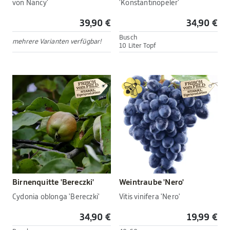
von Nancy'
'Konstantinopeler'
39,90 €
34,90 €
Busch
mehrere Varianten verfügbar!
10 Liter Topf
Birnenquitte 'Bereczki'
Weintraube 'Nero'
Cydonia oblonga 'Bereczki'
Vitis vinifera 'Nero'
34,90 €
19,99 €