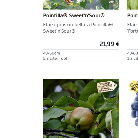
Pointilla® Sweet'n'Sour®
Poin
Elaeagnus umbellata Pointilla®
Elae
Sweet'n'Sour®
'Fort
21,99 €
40-60cm
40-6
1,3 Liter Topf
1,3 Li