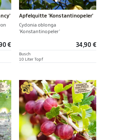
ancy'
Apfelquitte 'Konstantinopeler'
von
Cydonia oblonga
'Konstantinopeler'
90 €
34,90 €
Busch
10 Liter Topf