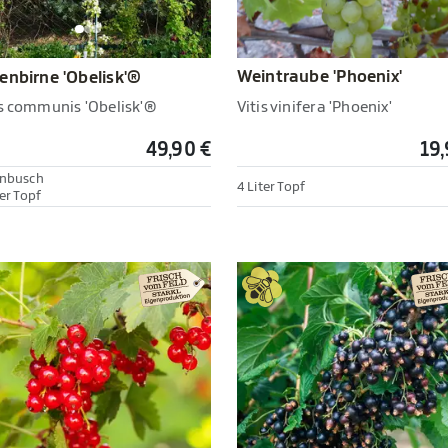
Weintraube 'Phoenix'
enbirne 'Obelisk'®
Vitis vinifera 'Phoenix'
s communis 'Obelisk'®
49,90 €
19,
enbusch
4 Liter Topf
er Topf