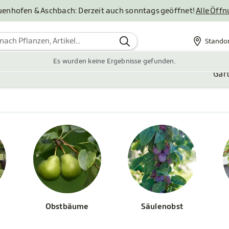
uenhofen & Aschbach: Derzeit auch sonntags geöffnet!
Alle Öff
Stando
Standor
Es wurden keine Ergebnisse gefunden.
Gar
Obstbäume
Säulenobst