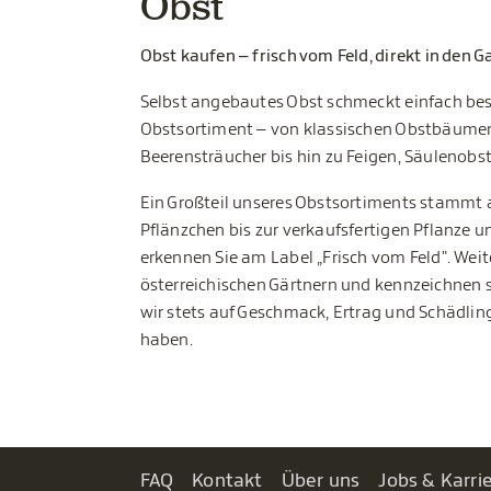
Obst
Obst kaufen – frisch vom Feld, direkt in den G
Selbst angebautes Obst schmeckt einfach bess
Obstsortiment – von klassischen Obstbäumen w
Beerensträucher bis hin zu Feigen, Säulenobs
Ein Großteil unseres Obstsortiments stammt
Pflänzchen bis zur verkaufsfertigen Pflanze u
erkennen Sie am Label „Frisch vom Feld". Wei
österreichischen Gärtnern und kennzeichnen s
wir stets auf Geschmack, Ertrag und Schädling
haben.
FAQ
Kontakt
Über uns
Jobs & Karri