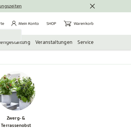
nungszeiten
rte
Mein Konto
Warenkorb
te
Mein Konto
Warenkorb
SHOP
tengestaltung
Veranstaltungen
Service
Zwerg- &
Terrassenobst