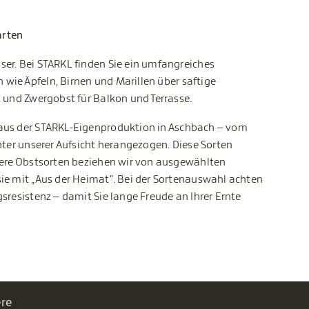
arten
er. Bei STARKL finden Sie ein umfangreiches
ie Äpfeln, Birnen und Marillen über saftige
t und Zwergobst für Balkon und Terrasse.
 aus der STARKL-Eigenproduktion in Aschbach – vom
nter unserer Aufsicht herangezogen. Diese Sorten
tere Obstsorten beziehen wir von ausgewählten
ie mit „Aus der Heimat". Bei der Sortenauswahl achten
sresistenz – damit Sie lange Freude an Ihrer Ernte
ere