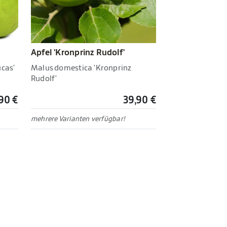
Apfel 'Kronprinz Rudolf'
cas'
Malus domestica 'Kronprinz
Rudolf'
90 €
39,90 €
mehrere Varianten verfügbar!