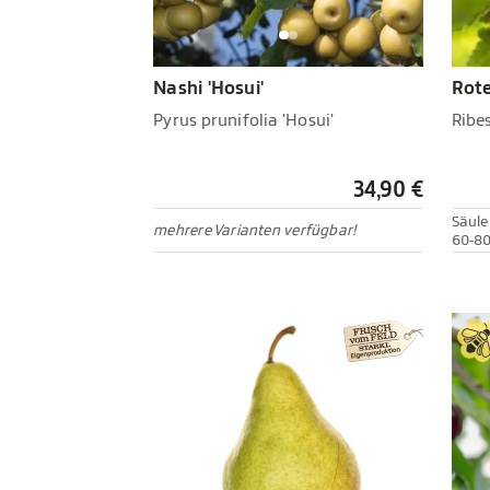
Nashi 'Hosui'
Rote
Pyrus prunifolia 'Hosui'
Ribe
34,90 €
Säul
mehrere Varianten verfügbar!
60-80