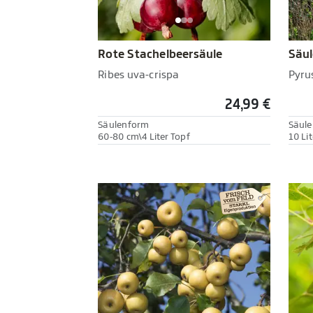
Rote Stachelbeersäule
Säul
Ribes uva-crispa
Pyru
24,99 €
Säulenform
Säul
60-80 cm\4 Liter Topf
10 Lit