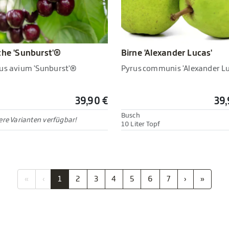
che 'Sunburst'®
Birne 'Alexander Lucas'
us avium 'Sunburst'®
Pyrus communis 'Alexander Lu
39,90 €
39,
Busch
re Varianten verfügbar!
10 Liter Topf
«
‹
1
2
3
4
5
6
7
›
»