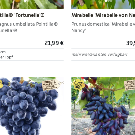
tilla® 'Fortunella'®
Mirabelle 'Mirabelle von N
agnus umbellata Pointilla®
Prunus domestica 'Mirabelle 
unella'®
Nancy'
21,99 €
39,
0cm
mehrere Varianten verfügbar!
ter Topf