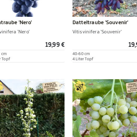
traube 'Nero'
Datteltraube 'Souvenir'
 vinifera 'Nero'
Vitis vinifera 'Souvenir'
19,99 €
19,
0 cm
40-60 cm
r Topf
4 Liter Topf