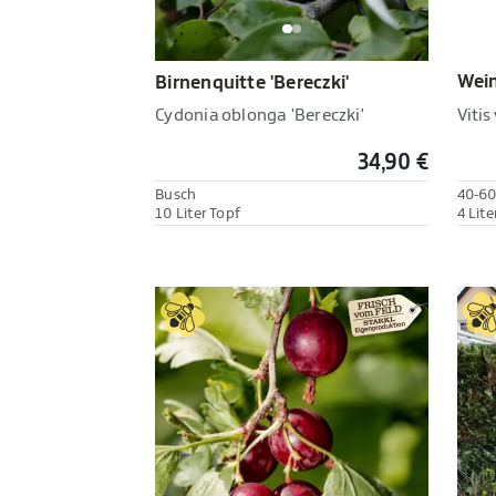
Wein
Birnenquitte 'Bereczki'
Vitis
Cydonia oblonga 'Bereczki'
34,90 €
Busch
40-6
10 Liter Topf
4 Lite