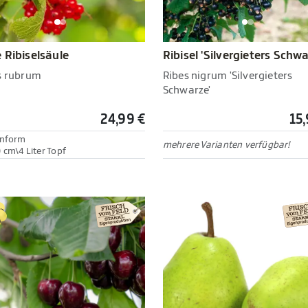
 Ribiselsäule
Ribisel 'Silvergieters Schwa
s rubrum
Ribes nigrum 'Silvergieters
Schwarze'
24,99 €
15,
enform
mehrere Varianten verfügbar!
 cm\4 Liter Topf