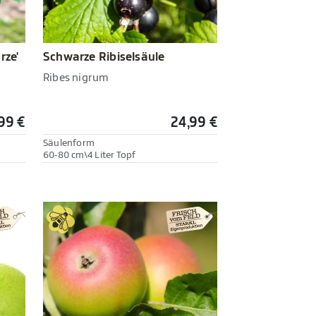
rze'
Schwarze Ribiselsäule
Ribes nigrum
99 €
24,99 €
Säulenform
60-80 cm\4 Liter Topf