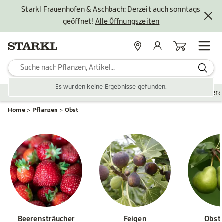
Starkl Frauenhofen & Aschbach: Derzeit auch sonntags
geöffnet!
Alle Öffnungszeiten
Standorte
Mein Konto
Warenkorb
Es wurden keine Ergebnisse gefunden.
Pflanzen
Saisonales
Zubehör
Gartengestaltung
Ver
Home
Pflanzen
Obst
Beerensträucher
Feigen
Obst