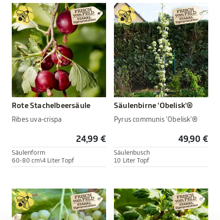
Rote Stachelbeersäule
Säulenbirne 'Obelisk'®
Ribes uva-crispa
Pyrus communis 'Obelisk'®
24,99 €
49,90 €
Säulenform
Säulenbusch
60-80 cm\4 Liter Topf
10 Liter Topf