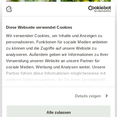
Diese Webseite verwendet Cookies
Wir verwenden Cookies, um Inhalte und Anzeigen zu
Weintraube 'Phoenix'
Gelbe Stachelbeersäule
personalisieren, Funktionen für soziale Medien anbieten
Vitis vinifera 'Phoenix'
Ribes uva-crispa
zu können und die Zugriffe auf unsere Website zu
analysieren. Außerdem geben wir Informationen zu Ihrer
19,99 €
24,99 €
Verwendung unserer Website an unsere Partner für
Säulenform
4 Liter Topf
soziale Medien, Werbung und Analysen weiter. Unsere
60-80 cm/4 Liter Topf
Partner führen diese Informationen möglicherweise mit
weiteren Daten zusammen, die Sie ihnen bereitgestellt
haben oder die sie im Rahmen Ihrer Nutzung der Dienste
gesammelt haben.
Details zeigen
Alle zulassen