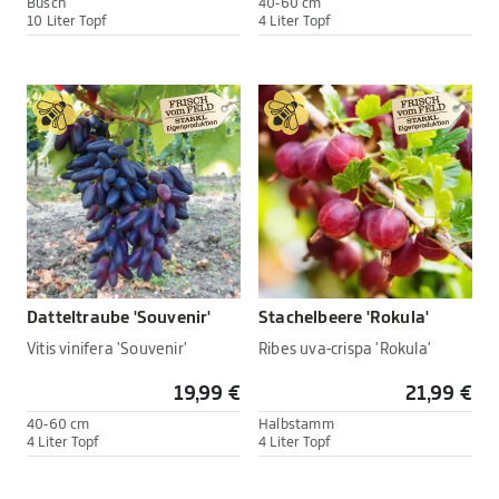
Busch
40-60 cm
10 Liter Topf
4 Liter Topf
Datteltraube 'Souvenir'
Stachelbeere 'Rokula'
Vitis vinifera 'Souvenir'
Ribes uva-crispa 'Rokula'
19,99 €
21,99 €
40-60 cm
Halbstamm
4 Liter Topf
4 Liter Topf