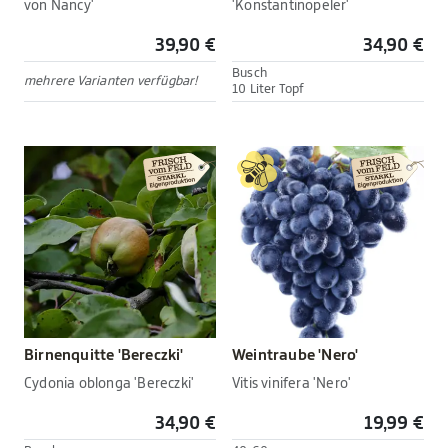
von Nancy'
'Konstantinopeler'
39,90 €
34,90 €
Busch
mehrere Varianten verfügbar!
10 Liter Topf
Birnenquitte 'Bereczki'
Weintraube 'Nero'
Cydonia oblonga 'Bereczki'
Vitis vinifera 'Nero'
34,90 €
19,99 €