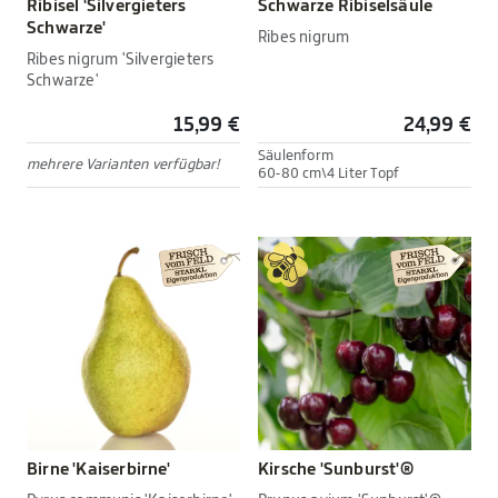
Ribisel 'Silvergieters
Schwarze Ribiselsäule
Schwarze'
Ribes nigrum
Ribes nigrum 'Silvergieters
Schwarze'
15,99 €
24,99 €
Säulenform
mehrere Varianten verfügbar!
60-80 cm\4 Liter Topf
Birne 'Kaiserbirne'
Kirsche 'Sunburst'®