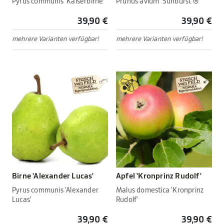
Pyrus communis 'Kaiserbirne'
Prunus avium 'Sunburst'®
39,90 €
39,90 €
mehrere Varianten verfügbar!
mehrere Varianten verfügbar!
Birne 'Alexander Lucas'
Apfel 'Kronprinz Rudolf'
Pyrus communis 'Alexander
Malus domestica 'Kronprinz
Lucas'
Rudolf'
39,90 €
39,90 €