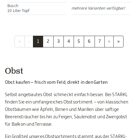
Busch
mehrere Varianten verfügbar!
10 Liter Topf
«
‹
1
2
3
4
5
6
7
›
»
Obst
Obst kaufen – frisch vom Feld, direkt in den Garten
Selbst angebautes Obst schmeckt einfach besser. Bei STARKL
finden Sie ein umfangreiches Obstsortiment – von klassischen
Obstbäumen wie Äpfeln, Birnen und Marillen über saftige
Beerensträucher bis hin zu Feigen, Säulenobst und Zwergobst
für Balkon und Terrasse.
Ein Großteil unseres Obstsortiments stammt aus der STARKL-