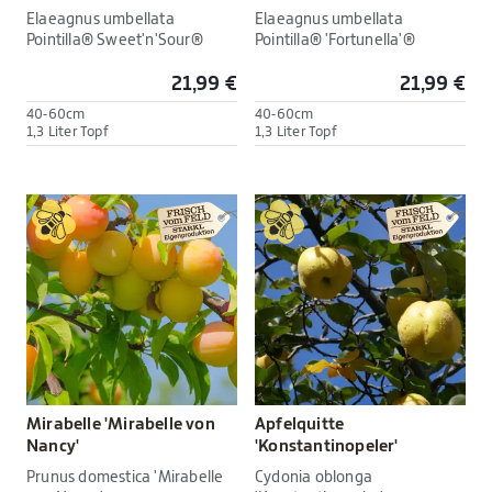
Elaeagnus umbellata
Elaeagnus umbellata
Pointilla® Sweet'n'Sour®
Pointilla® 'Fortunella'®
21,99 €
21,99 €
40-60cm
40-60cm
1,3 Liter Topf
1,3 Liter Topf
Mirabelle 'Mirabelle von
Apfelquitte
Nancy'
'Konstantinopeler'
Prunus domestica 'Mirabelle
Cydonia oblonga