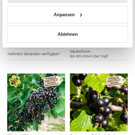
Anpassen
Nashi 'Hosui'
Rote Ribiselsäule
Pyrus prunifolia 'Hosui'
Ribes rubrum
Ablehnen
34,90 €
24,99 €
Säulenform
mehrere Varianten verfügbar!
60-80 cm\4 Liter Topf