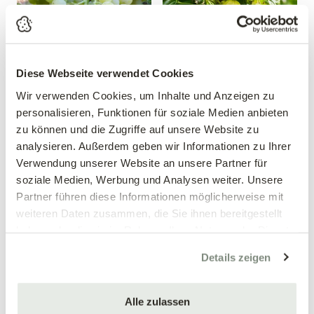
Diese Webseite verwendet Cookies
Wir verwenden Cookies, um Inhalte und Anzeigen zu
Weintraube 'Phoenix'
Gelbe Stachelbeersäule
personalisieren, Funktionen für soziale Medien anbieten
Vitis vinifera 'Phoenix'
Ribes uva-crispa
zu können und die Zugriffe auf unsere Website zu
analysieren. Außerdem geben wir Informationen zu Ihrer
19,99 €
24,99 €
Verwendung unserer Website an unsere Partner für
Säulenform
4 Liter Topf
soziale Medien, Werbung und Analysen weiter. Unsere
60-80 cm/4 Liter Topf
Partner führen diese Informationen möglicherweise mit
weiteren Daten zusammen, die Sie ihnen bereitgestellt
haben oder die sie im Rahmen Ihrer Nutzung der Dienste
gesammelt haben.
Details zeigen
Alle zulassen