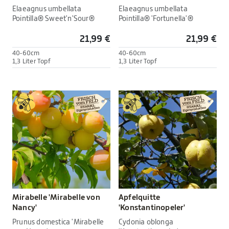
Elaeagnus umbellata
Elaeagnus umbellata
Pointilla® Sweet'n'Sour®
Pointilla® 'Fortunella'®
21,99 €
21,99 €
40-60cm
40-60cm
1,3 Liter Topf
1,3 Liter Topf
Mirabelle 'Mirabelle von
Apfelquitte
Nancy'
'Konstantinopeler'
Prunus domestica 'Mirabelle
Cydonia oblonga