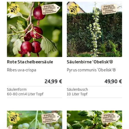
Rote Stachelbeersäule
Säulenbirne 'Obelisk'®
Ribes uva-crispa
Pyrus communis 'Obelisk'®
24,99 €
49,90 €
Säulenform
Säulenbusch
60-80 cm\4 Liter Topf
10 Liter Topf