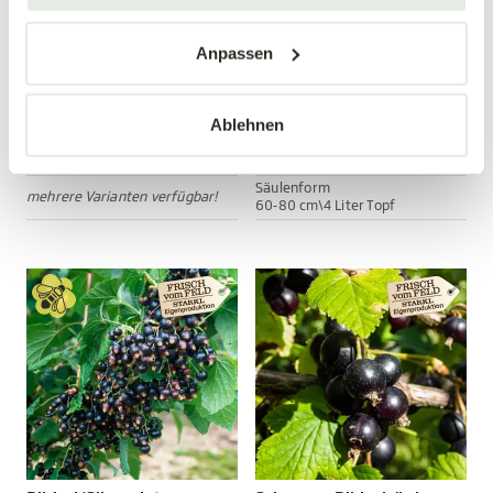
Anpassen
Nashi 'Hosui'
Rote Ribiselsäule
Pyrus prunifolia 'Hosui'
Ribes rubrum
Ablehnen
34,90 €
24,99 €
Säulenform
mehrere Varianten verfügbar!
60-80 cm\4 Liter Topf