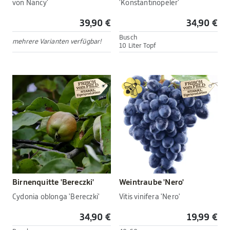
von Nancy'
'Konstantinopeler'
39,90 €
34,90 €
Busch
mehrere Varianten verfügbar!
10 Liter Topf
Birnenquitte 'Bereczki'
Weintraube 'Nero'
Cydonia oblonga 'Bereczki'
Vitis vinifera 'Nero'
34,90 €
19,99 €