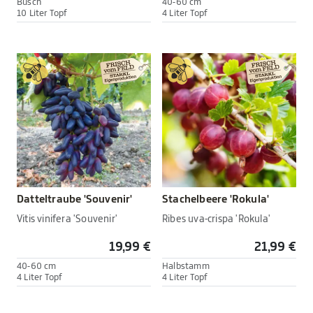
Busch
40-60 cm
10 Liter Topf
4 Liter Topf
Datteltraube 'Souvenir'
Stachelbeere 'Rokula'
Vitis vinifera 'Souvenir'
Ribes uva-crispa 'Rokula'
19,99 €
21,99 €
40-60 cm
Halbstamm
4 Liter Topf
4 Liter Topf