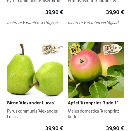
Pyrus communis 'Kaiserbirne'
Prunus avium 'Sunburst'®
39,90 €
39,90 €
mehrere Varianten verfügbar!
mehrere Varianten verfügbar!
Birne 'Alexander Lucas'
Apfel 'Kronprinz Rudolf'
Pyrus communis 'Alexander
Malus domestica 'Kronprinz
Lucas'
Rudolf'
39,90 €
39,90 €