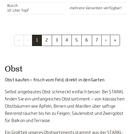
Busch
mehrere Varianten verfügbar!
10 Liter Topf
«
‹
1
2
3
4
5
6
7
›
»
Obst
Obst kaufen – frisch vom Feld, direkt in den Garten
Selbst angebautes Obst schmeckt einfach besser. Bei STARKL
finden Sie ein umfangreiches Obstsortiment – von klassischen
Obstbäumen wie Äpfeln, Birnen und Marillen über saftige
Beerensträucher bis hin zu Feigen, Säulenobst und Zwergobst
für Balkon und Terrasse.
Ein Großteil unseres Obstsortiments stammt aus der STARKL-