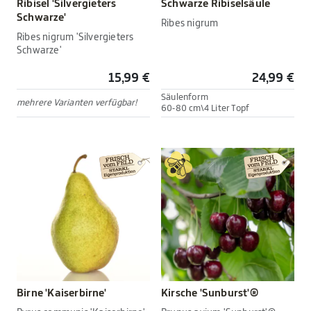
Ribisel 'Silvergieters
Schwarze Ribiselsäule
Schwarze'
Ribes nigrum
Ribes nigrum 'Silvergieters
Schwarze'
15,99 €
24,99 €
Säulenform
mehrere Varianten verfügbar!
60-80 cm\4 Liter Topf
Birne 'Kaiserbirne'
Kirsche 'Sunburst'®