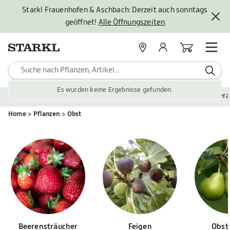
Starkl Frauenhofen & Aschbach: Derzeit auch sonntags
geöffnet!
Alle Öffnungszeiten
Standorte
Mein Konto
Warenkorb
Es wurden keine Ergebnisse gefunden.
Pflanzen
Saisonales
Zubehör
Gartengestaltung
Ver
Home
Pflanzen
Obst
Beerensträucher
Feigen
Obst