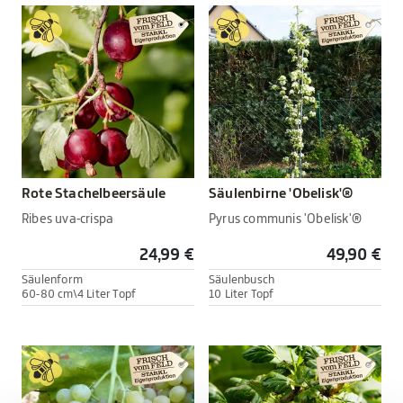
Rote Stachelbeersäule
Säulenbirne 'Obelisk'®
Ribes uva-crispa
Pyrus communis 'Obelisk'®
24,99 €
49,90 €
Säulenform
Säulenbusch
60-80 cm\4 Liter Topf
10 Liter Topf