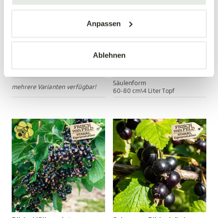
Anpassen
Nashi 'Hosui'
Rote Ribiselsäule
Pyrus prunifolia 'Hosui'
Ribes rubrum
Ablehnen
34,90 €
24,99 €
Säulenform
mehrere Varianten verfügbar!
60-80 cm\4 Liter Topf