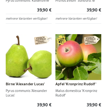
Pyrus communis 'Kaiserbirne'
Prunus avium 'Sunburst'®
39,90 €
39,90 €
mehrere Varianten verfügbar!
mehrere Varianten verfügbar!
Birne 'Alexander Lucas'
Apfel 'Kronprinz Rudolf'
Pyrus communis 'Alexander
Malus domestica 'Kronprinz
Lucas'
Rudolf'
39,90 €
39,90 €