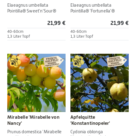
Elaeagnus umbellata
Elaeagnus umbellata
Pointilla® Sweet'n'Sour®
Pointilla® 'Fortunella'®
21,99 €
21,99 €
40-60cm
40-60cm
1,3 Liter Topf
1,3 Liter Topf
Mirabelle 'Mirabelle von
Apfelquitte
Nancy'
'Konstantinopeler'
Prunus domestica 'Mirabelle
Cydonia oblonga