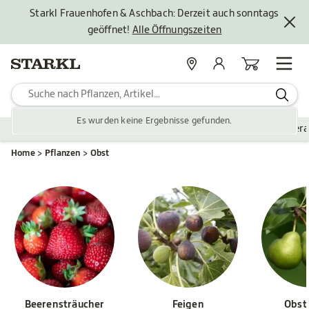
Starkl Frauenhofen & Aschbach: Derzeit auch sonntags
geöffnet!
Alle Öffnungszeiten
Standorte
Mein Konto
Warenkorb
Es wurden keine Ergebnisse gefunden.
Pflanzen
Saisonales
Zubehör
Gartengestaltung
Ver
Home
Pflanzen
Obst
Beerensträucher
Feigen
Obst