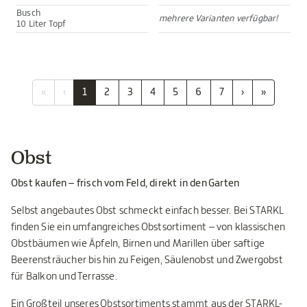
Busch
mehrere Varianten verfügbar!
10 Liter Topf
«
‹
1
2
3
4
5
6
7
›
»
Obst
Obst kaufen – frisch vom Feld, direkt in den Garten
Selbst angebautes Obst schmeckt einfach besser. Bei STARKL
finden Sie ein umfangreiches Obstsortiment – von klassischen
Obstbäumen wie Äpfeln, Birnen und Marillen über saftige
Beerensträucher bis hin zu Feigen, Säulenobst und Zwergobst
für Balkon und Terrasse.
Ein Großteil unseres Obstsortiments stammt aus der STARKL-