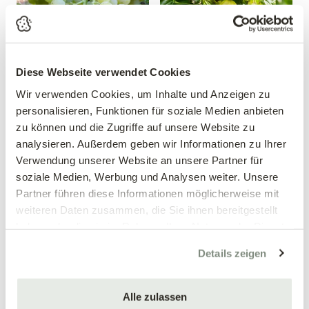
Diese Webseite verwendet Cookies
Wir verwenden Cookies, um Inhalte und Anzeigen zu
Weintraube 'Phoenix'
Gelbe Stachelbeersäule
personalisieren, Funktionen für soziale Medien anbieten
Vitis vinifera 'Phoenix'
Ribes uva-crispa
zu können und die Zugriffe auf unsere Website zu
analysieren. Außerdem geben wir Informationen zu Ihrer
19,99 €
24,99 €
Verwendung unserer Website an unsere Partner für
Säulenform
4 Liter Topf
soziale Medien, Werbung und Analysen weiter. Unsere
60-80 cm/4 Liter Topf
Partner führen diese Informationen möglicherweise mit
weiteren Daten zusammen, die Sie ihnen bereitgestellt
haben oder die sie im Rahmen Ihrer Nutzung der Dienste
gesammelt haben.
Details zeigen
Alle zulassen