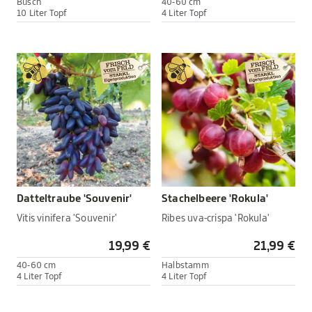
Busch
40-60 cm
10 Liter Topf
4 Liter Topf
Datteltraube 'Souvenir'
Stachelbeere 'Rokula'
Vitis vinifera 'Souvenir'
Ribes uva-crispa 'Rokula'
19,99 €
21,99 €
40-60 cm
Halbstamm
4 Liter Topf
4 Liter Topf