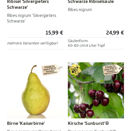
Ribisel 'Silvergieters
Schwarze Ribiselsäule
Schwarze'
Ribes nigrum
Ribes nigrum 'Silvergieters
Schwarze'
15,99 €
24,99 €
Säulenform
mehrere Varianten verfügbar!
60-80 cm\4 Liter Topf
Birne 'Kaiserbirne'
Kirsche 'Sunburst'®