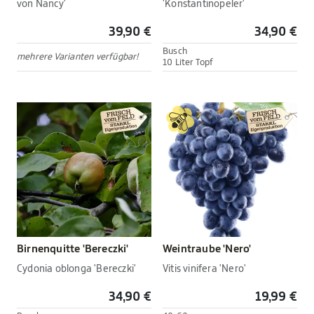
von Nancy'
'Konstantinopeler'
39,90 €
34,90 €
Busch
mehrere Varianten verfügbar!
10 Liter Topf
Birnenquitte 'Bereczki'
Weintraube 'Nero'
Cydonia oblonga 'Bereczki'
Vitis vinifera 'Nero'
34,90 €
19,99 €