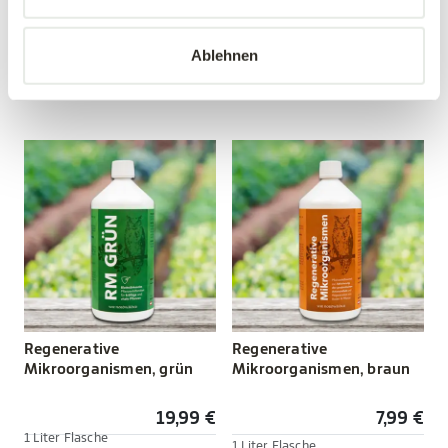
12,99 €
19,99 €
Ablehnen
1 Liter Flasche
mehrere Varianten verfügbar!
Stärkung vor Schädlingen
Regenerative
Regenerative
Mikroorganismen, grün
Mikroorganismen, braun
19,99 €
7,99 €
1 Liter Flasche
1 Liter Flasche