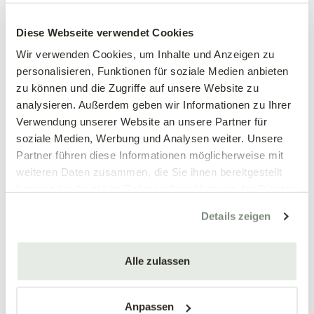
Easybox
Bio Vega
Diese Webseite verwendet Cookies
BIOCANNA
BIOCANNA
Wir verwenden Cookies, um Inhalte und Anzeigen zu
25,98 €
12,99 €
personalisieren, Funktionen für soziale Medien anbieten
250 ml Bio Vega & 250 ml Bio
zu können und die Zugriffe auf unsere Website zu
mehrere Varianten verfügbar!
Flores
analysieren. Außerdem geben wir Informationen zu Ihrer
Verwendung unserer Website an unsere Partner für
soziale Medien, Werbung und Analysen weiter. Unsere
Partner führen diese Informationen möglicherweise mit
weiteren Daten zusammen, die Sie ihnen bereitgestellt
haben oder die sie im Rahmen Ihrer Nutzung der Dienste
gesammelt haben.
Details zeigen
Alle zulassen
Bio Flores
Regenerative
Mikroorganismen,
BIOCANNA
Anpassen
schwarz