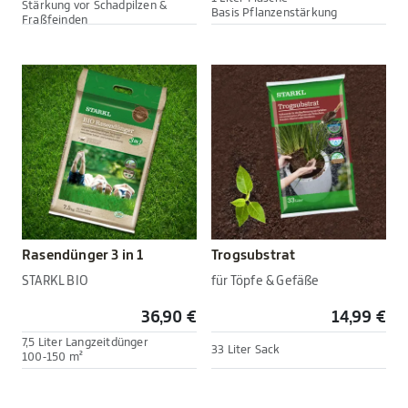
Stärkung vor Schadpilzen &
Basis Pflanzenstärkung
Fraßfeinden
Rasendünger 3 in 1
Trogsubstrat
STARKL BIO
für Töpfe & Gefäße
36,90 €
14,99 €
7,5 Liter Langzeitdünger
33 Liter Sack
100-150 m²