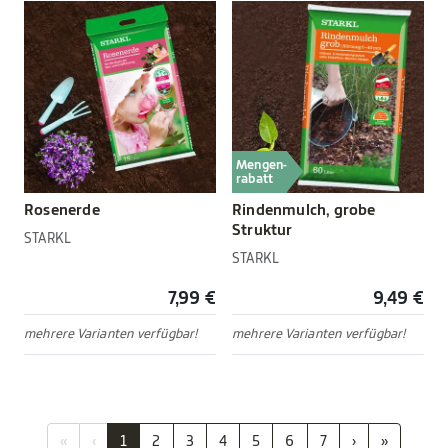
Mengen-
rabatt
Rosenerde
Rindenmulch, grobe
Struktur
STARKL
STARKL
7,99 €
9,49 €
mehrere Varianten verfügbar!
mehrere Varianten verfügbar!
«
‹
1
2
3
4
5
6
7
›
»