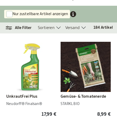
Nur zustellbare Artikel anzeigen
Sortieren
Versand
184
Artikel
Alle Filter
UnkrautFrei Plus
Gemüse- & Tomatenerde
Neudorff® Finalsan®
STARKL BIO
17,99 €
8,99 €