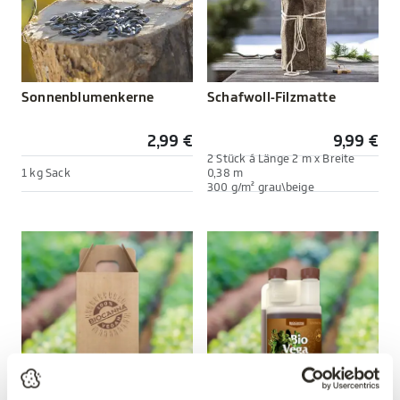
Sonnenblumenkerne
Schafwoll-Filzmatte
2,99 €
9,99 €
2 Stück á Länge 2 m x Breite
1 kg Sack
0,38 m
300 g/m² grau\beige