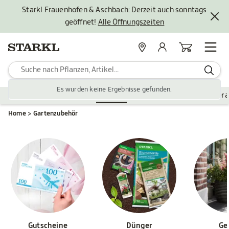
Starkl Frauenhofen & Aschbach: Derzeit auch sonntags
geöffnet!
Alle Öffnungszeiten
Standorte
Mein Konto
Warenkorb
Es wurden keine Ergebnisse gefunden.
Pflanzen
Saisonales
Zubehör
Gartengestaltung
Ver
Home
Gartenzubehör
Gutscheine
Dünger
Ge