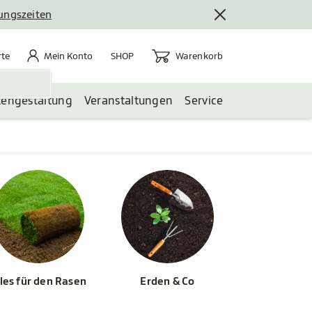
nungszeiten
rte
Mein Konto
Warenkorb
te
Mein Konto
Warenkorb
SHOP
tengestaltung
Veranstaltungen
Service
les für den Rasen
Erden & Co