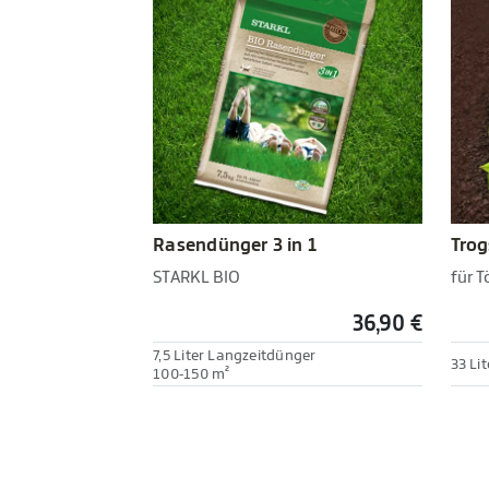
Rasendünger 3 in 1
Trog
STARKL BIO
für 
36,90 €
7,5 Liter Langzeitdünger
33 Li
100-150 m²