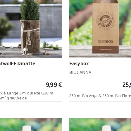
Easybox
fwoll-Filzmatte
BIOCANNA
9,99 €
25,
ck á Länge 2 m x Breite 0,38 m
250 ml Bio Vega & 250 ml Bio Flore
/m² grau\beige