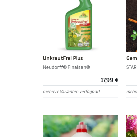
UnkrautFrei Plus
Gem
Neudorff® Finalsan®
STAR
17,99 €
mehrere Varianten verfügbar!
mehre