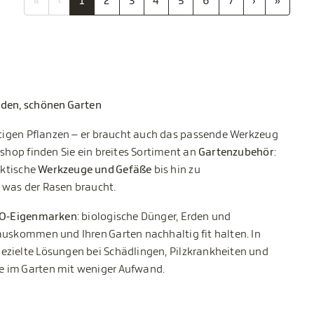
«
‹
1
2
3
4
5
6
7
›
»
nden, schönen Garten
chtigen Pflanzen – er braucht auch das passende Werkzeug
eshop finden Sie ein breites Sortiment an
Gartenzubehör
:
aktische
Werkzeuge und Gefäße
bis hin zu
 was der Rasen braucht.
IO-Eigenmarken
: biologische Dünger, Erden und
auskommen und Ihren Garten nachhaltig fit halten. In
ezielte Lösungen bei Schädlingen, Pilzkrankheiten und
e im Garten mit weniger Aufwand.