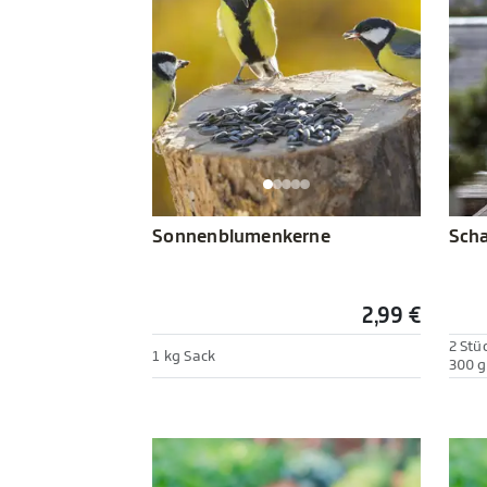
Sonnenblumenkerne
Scha
2,99 €
2 Stü
1 kg Sack
300 g