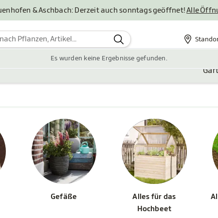
uenhofen & Aschbach: Derzeit auch sonntags geöffnet!
Alle Öff
Stando
Standor
Es wurden keine Ergebnisse gefunden.
Gar
Gefäße
Alles für das
Al
Hochbeet