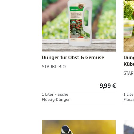
Dünger für Obst & Gemüse
Düng
Kübe
STARKL BIO
STAR
9,99 €
1 Liter Flasche
1 Lite
Flüssig-Dünger
Flüss