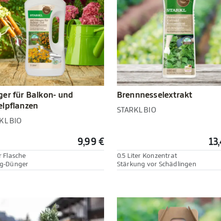
er für Balkon- und
Brennnesselextrakt
lpflanzen
STARKL BIO
KL BIO
9,99 €
13
r Flasche
0.5 Liter Konzentrat
ig-Dünger
Stärkung vor Schädlingen