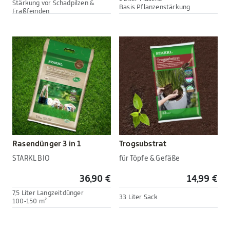
Stärkung vor Schadpilzen &
Basis Pflanzenstärkung
Fraßfeinden
Rasendünger 3 in 1
Trogsubstrat
STARKL BIO
für Töpfe & Gefäße
36,90 €
14,99 €
7,5 Liter Langzeitdünger
33 Liter Sack
100-150 m²