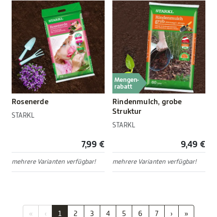
Mengen-
rabatt
Rosenerde
Rindenmulch, grobe
Struktur
STARKL
STARKL
7,99 €
9,49 €
mehrere Varianten verfügbar!
mehrere Varianten verfügbar!
«
‹
1
2
3
4
5
6
7
›
»