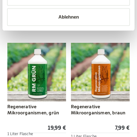
12,99 €
19,99 €
Ablehnen
1 Liter Flasche
mehrere Varianten verfügbar!
Stärkung vor Schädlingen
Regenerative
Regenerative
Mikroorganismen, grün
Mikroorganismen, braun
19,99 €
7,99 €
1 Liter Flasche
1 Liter Flasche