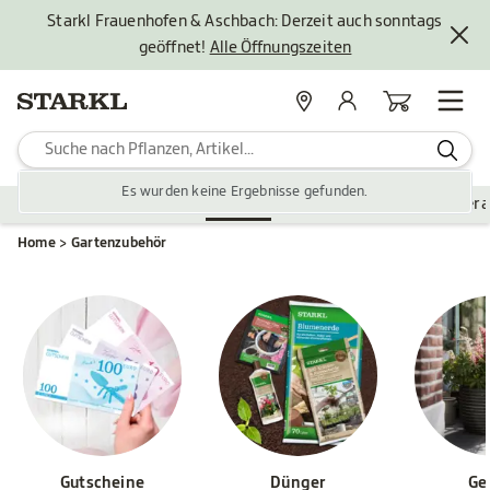
Starkl Frauenhofen & Aschbach: Derzeit auch sonntags
geöffnet!
Alle Öffnungszeiten
Standorte
Mein Konto
Warenkorb
Es wurden keine Ergebnisse gefunden.
Pflanzen
Saisonales
Zubehör
Gartengestaltung
Ver
Home
Gartenzubehör
Gutscheine
Dünger
Ge