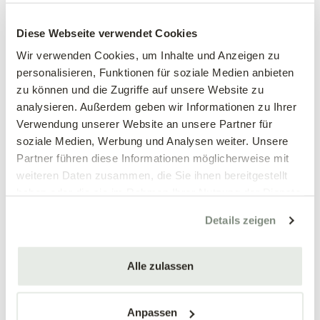
Easybox
Bio Vega
Diese Webseite verwendet Cookies
BIOCANNA
BIOCANNA
Wir verwenden Cookies, um Inhalte und Anzeigen zu
25,98 €
12,99 €
personalisieren, Funktionen für soziale Medien anbieten
250 ml Bio Vega & 250 ml Bio
zu können und die Zugriffe auf unsere Website zu
mehrere Varianten verfügbar!
Flores
analysieren. Außerdem geben wir Informationen zu Ihrer
Verwendung unserer Website an unsere Partner für
soziale Medien, Werbung und Analysen weiter. Unsere
Partner führen diese Informationen möglicherweise mit
weiteren Daten zusammen, die Sie ihnen bereitgestellt
haben oder die sie im Rahmen Ihrer Nutzung der Dienste
gesammelt haben.
Details zeigen
Alle zulassen
Bio Flores
Regenerative
Mikroorganismen,
BIOCANNA
Anpassen
schwarz