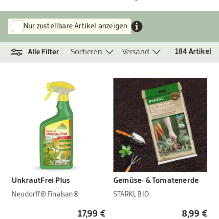
Nur zustellbare Artikel anzeigen
Sortieren
Versand
184
Artikel
Alle Filter
UnkrautFrei Plus
Gemüse- & Tomatenerde
Neudorff® Finalsan®
STARKL BIO
17,99 €
8,99 €