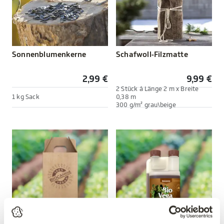
Sonnenblumenkerne
Schafwoll-Filzmatte
2,99 €
9,99 €
2 Stück á Länge 2 m x Breite
1 kg Sack
0,38 m
300 g/m² grau\beige