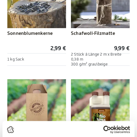
Sonnenblumenkerne
Schafwoll-Filzmatte
2,99 €
9,99 €
2 Stück á Länge 2 m x Breite
1 kg Sack
0,38 m
300 g/m² grau\beige