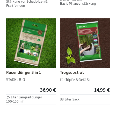
Stärkung vor Schadpilzen &
Basis Pflanzenstärkung
Fraßfeinden
Rasendünger 3 in 1
Trogsubstrat
STARKL BIO
für Töpfe & Gefäße
36,90 €
14,99 €
7,5 Liter Langzeitdünger
33 Liter Sack
100-150 m²