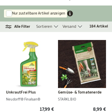
Nur zustellbare Artikel anzeigen
Sortieren
Versand
184
Artikel
Alle Filter
UnkrautFrei Plus
Gemüse- & Tomatenerde
Neudorff® Finalsan®
STARKL BIO
17,99 €
8,99 €