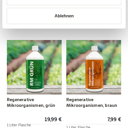
12,99 €
19,99 €
Ablehnen
1 Liter Flasche
mehrere Varianten verfügbar!
Stärkung vor Schädlingen
Regenerative
Regenerative
Mikroorganismen, grün
Mikroorganismen, braun
19,99 €
7,99 €
1 Liter Flasche
1 Liter Flasche