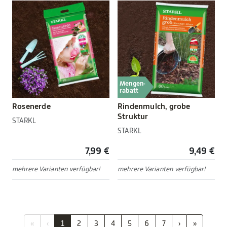
Mengen-
rabatt
Rosenerde
Rindenmulch, grobe
Struktur
STARKL
STARKL
7,99 €
9,49 €
mehrere Varianten verfügbar!
mehrere Varianten verfügbar!
«
‹
1
2
3
4
5
6
7
›
»