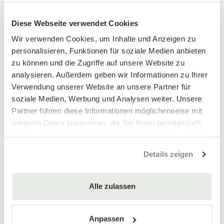
Easybox
Bio Vega
Diese Webseite verwendet Cookies
BIOCANNA
BIOCANNA
Wir verwenden Cookies, um Inhalte und Anzeigen zu
25,98 €
12,99 €
personalisieren, Funktionen für soziale Medien anbieten
250 ml Bio Vega & 250 ml Bio
zu können und die Zugriffe auf unsere Website zu
mehrere Varianten verfügbar!
Flores
analysieren. Außerdem geben wir Informationen zu Ihrer
Verwendung unserer Website an unsere Partner für
soziale Medien, Werbung und Analysen weiter. Unsere
Partner führen diese Informationen möglicherweise mit
weiteren Daten zusammen, die Sie ihnen bereitgestellt
haben oder die sie im Rahmen Ihrer Nutzung der Dienste
gesammelt haben.
Details zeigen
Alle zulassen
Bio Flores
Regenerative
Mikroorganismen,
BIOCANNA
Anpassen
schwarz