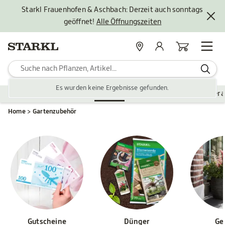
Starkl Frauenhofen & Aschbach: Derzeit auch sonntags
geöffnet!
Alle Öffnungszeiten
Standorte
Mein Konto
Warenkorb
Es wurden keine Ergebnisse gefunden.
Pflanzen
Saisonales
Zubehör
Gartengestaltung
Ver
Home
Gartenzubehör
Gutscheine
Dünger
Ge