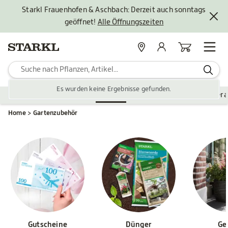
Starkl Frauenhofen & Aschbach: Derzeit auch sonntags
geöffnet!
Alle Öffnungszeiten
Standorte
Mein Konto
Warenkorb
Es wurden keine Ergebnisse gefunden.
Pflanzen
Saisonales
Zubehör
Gartengestaltung
Ver
Home
Gartenzubehör
Gutscheine
Dünger
Ge