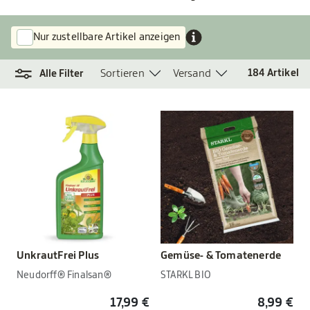
Nur zustellbare Artikel anzeigen
Sortieren
Versand
184
Artikel
Alle Filter
UnkrautFrei Plus
Gemüse- & Tomatenerde
Neudorff® Finalsan®
STARKL BIO
17,99 €
8,99 €