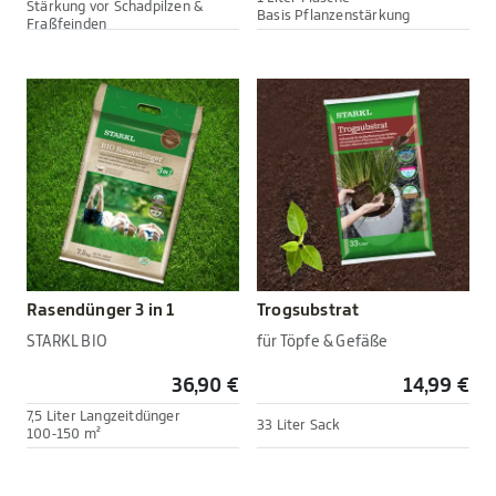
Stärkung vor Schadpilzen &
Basis Pflanzenstärkung
Fraßfeinden
Rasendünger 3 in 1
Trogsubstrat
STARKL BIO
für Töpfe & Gefäße
36,90 €
14,99 €
7,5 Liter Langzeitdünger
33 Liter Sack
100-150 m²