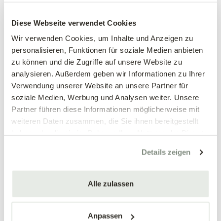
Easybox
Bio Vega
Diese Webseite verwendet Cookies
BIOCANNA
BIOCANNA
Wir verwenden Cookies, um Inhalte und Anzeigen zu
25,98 €
12,99 €
personalisieren, Funktionen für soziale Medien anbieten
250 ml Bio Vega & 250 ml Bio
zu können und die Zugriffe auf unsere Website zu
mehrere Varianten verfügbar!
Flores
analysieren. Außerdem geben wir Informationen zu Ihrer
Verwendung unserer Website an unsere Partner für
soziale Medien, Werbung und Analysen weiter. Unsere
Partner führen diese Informationen möglicherweise mit
weiteren Daten zusammen, die Sie ihnen bereitgestellt
haben oder die sie im Rahmen Ihrer Nutzung der Dienste
gesammelt haben.
Details zeigen
Alle zulassen
Bio Flores
Regenerative
Mikroorganismen,
BIOCANNA
Anpassen
schwarz