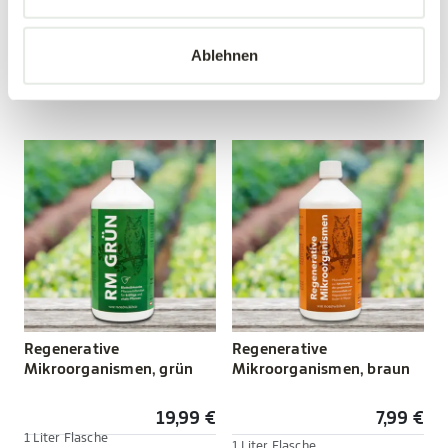
12,99 €
19,99 €
Ablehnen
1 Liter Flasche
mehrere Varianten verfügbar!
Stärkung vor Schädlingen
Regenerative
Regenerative
Mikroorganismen, grün
Mikroorganismen, braun
19,99 €
7,99 €
1 Liter Flasche
1 Liter Flasche