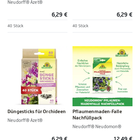
Neudorff® Azet®
6,29 €
6,29 €
40 Stück
40 Stück
Düngesticks für Orchideen
Pflaumenmaden-Falle
Nachfüllpack
Neudorff® Azet®
Neudorff® Neudomon®
6,29 €
12,49 €