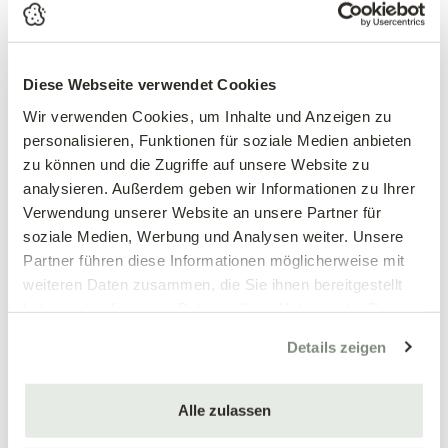
Neudorff® Loxiran®
Düngesticks
AmeisenSpray
Zitruspflanzen
Diese Webseite verwendet Cookies
Neudorff® Azet®
Wir verwenden Cookies, um Inhalte und Anzeigen zu
personalisieren, Funktionen für soziale Medien anbieten
10,99 €
6,29 €
zu können und die Zugriffe auf unsere Website zu
500 ml
40 Stück
analysieren. Außerdem geben wir Informationen zu Ihrer
Spraydose
Verwendung unserer Website an unsere Partner für
soziale Medien, Werbung und Analysen weiter. Unsere
Partner führen diese Informationen möglicherweise mit
weiteren Daten zusammen, die Sie ihnen bereitgestellt
haben oder die sie im Rahmen Ihrer Nutzung der Dienste
gesammelt haben.
Details zeigen
Alle zulassen