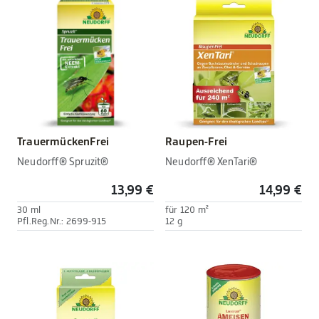
TrauermückenFrei
Raupen-Frei
Neudorff® Spruzit®
Neudorff® XenTari®
13,99 €
14,99 €
30 ml
für 120 m²
Pfl.Reg.Nr.: 2699-915
12 g