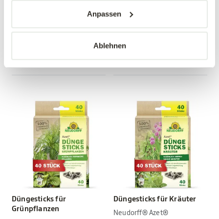
Düngesticks Tomaten &
Düngesticks für
Anpassen
Erdbeeren
Blühpflanzen
Neudorff® Azet®
Neudorff® Azet®
Ablehnen
6,29 €
6,29 €
40 Stück
40 Stück
Düngesticks für
Düngesticks für Kräuter
Grünpflanzen
Neudorff® Azet®