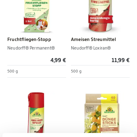
Fruchtfliegen-Stopp
Ameisen Streumittel
Neudorff® Permanent®
Neudorff® Loxiran®
4,99 €
11,99 €
500 g
500 g