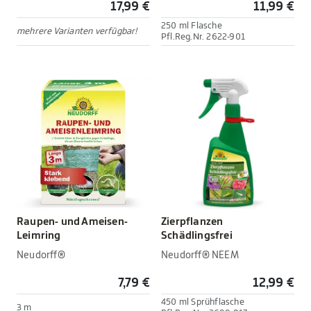
17,99 €
11,99 €
250 ml Flasche
mehrere Varianten verfügbar!
Pfl.Reg.Nr. 2622-901
Raupen- und Ameisen-
Zierpflanzen
Leimring
Schädlingsfrei
Neudorff®
Neudorff® NEEM
7,79 €
12,99 €
450 ml Sprühflasche
3 m