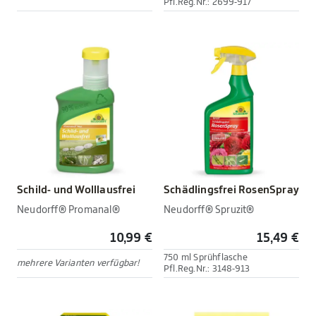
Pfl.Reg.Nr.: 2699-917
Schild- und Wolllausfrei
Schädlingsfrei RosenSpray
Neudorff® Promanal®
Neudorff® Spruzit®
10,99 €
15,49 €
750 ml Sprühflasche
mehrere Varianten verfügbar!
Pfl.Reg.Nr.: 3148-913