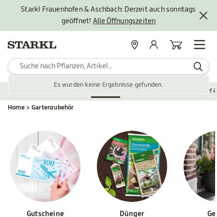
Starkl Frauenhofen & Aschbach: Derzeit auch sonntags
geöffnet!
Alle Öffnungszeiten
Standorte
Mein Konto
Warenkorb
Es wurden keine Ergebnisse gefunden.
Pflanzen
Saisonales
Zubehör
Gartengestaltung
Ver
Home
Gartenzubehör
Gutscheine
Dünger
Ge