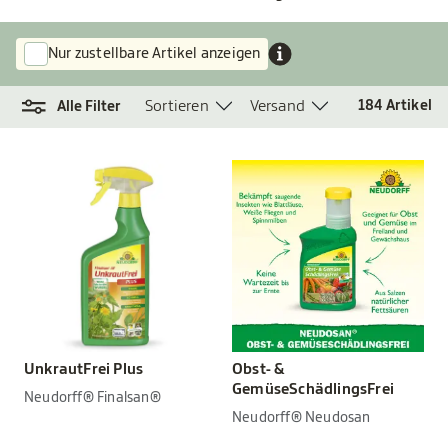
Nur zustellbare Artikel anzeigen
Sortieren
Versand
184
Artikel
Alle Filter
UnkrautFrei Plus
Obst- &
GemüseSchädlingsFrei
Neudorff® Finalsan®
Neudorff® Neudosan