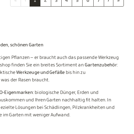
«
‹
1
2
3
4
5
6
7
›
»
nden, schönen Garten
chtigen Pflanzen – er braucht auch das passende Werkzeug
eshop finden Sie ein breites Sortiment an
Gartenzubehör
:
aktische
Werkzeuge und Gefäße
bis hin zu
 was der Rasen braucht.
IO-Eigenmarken
: biologische Dünger, Erden und
auskommen und Ihren Garten nachhaltig fit halten. In
ezielte Lösungen bei Schädlingen, Pilzkrankheiten und
e im Garten mit weniger Aufwand.