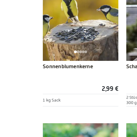
Sonnenblumenkerne
Scha
2,99 €
2 Stü
1 kg Sack
300 g