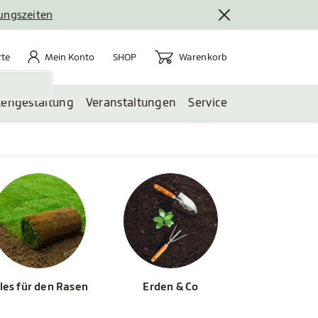
nungszeiten
rte
Mein Konto
Warenkorb
te
Mein Konto
Warenkorb
SHOP
tengestaltung
Veranstaltungen
Service
les für den Rasen
Erden & Co