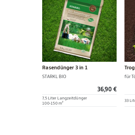
Rasendünger 3 in 1
Trog
STARKL BIO
für 
36,90 €
7,5 Liter Langzeitdünger
33 Li
100-150 m²