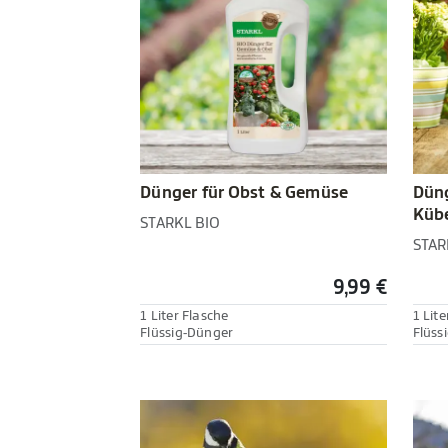
Dünger für Obst & Gemüse
Düng
Kübe
STARKL BIO
STAR
9,99 €
1 Liter Flasche
1 Lite
Flüssig-Dünger
Flüss