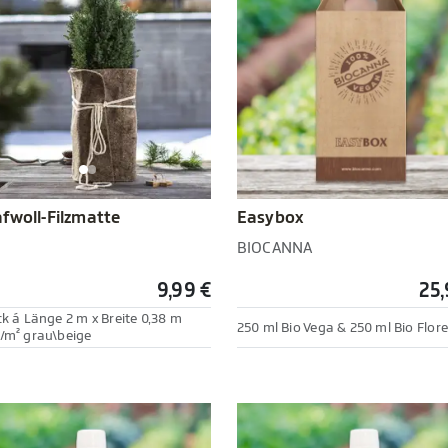
Easybox
fwoll-Filzmatte
BIOCANNA
9,99 €
25,
ck á Länge 2 m x Breite 0,38 m
250 ml Bio Vega & 250 ml Bio Flore
/m² grau\beige