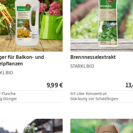
er für Balkon- und
Brennnesselextrakt
lpflanzen
STARKL BIO
KL BIO
9,99 €
13
r Flasche
0.5 Liter Konzentrat
ig-Dünger
Stärkung vor Schädlingen