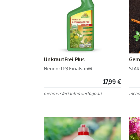
UnkrautFrei Plus
Gem
Neudorff® Finalsan®
STAR
17,99 €
mehrere Varianten verfügbar!
mehre